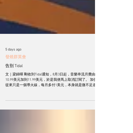
5 days ago
發燒群英會
告別 Tidal
文｜梁錦暉 剛收到Tidal通知，8月3日起，音樂串流月費由
10.99美元加到11.99美元，於是我便馬上取消訂閱了。 加價
從來只是一個導火線，每月多付1美元，本身就是微不足道，
但這個動作讓我停下來認真問自己一句：我真的需要它嗎？
不計我所擁有的實體音樂（CD、SACD、黑膠），我的數碼音
樂庫存有7372張專輯，扣除重複的專輯都至少有7000張。假
設我每天聽一張，要消化整個音樂庫，估計至少20年。我還
有幾多個20年？這個問題就是整個決定的基礎。 我們音響發