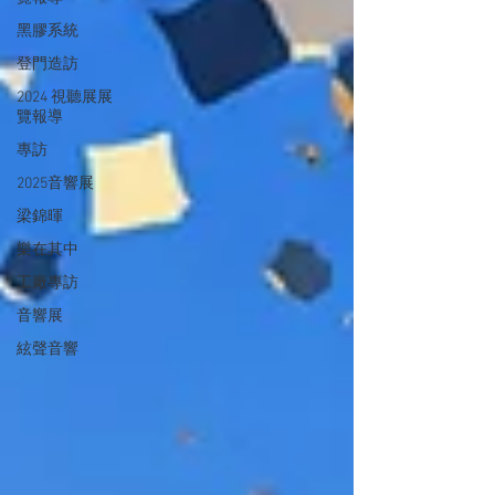
黑膠系統
登門造訪
2024 視聽展展
覽報導
專訪
2025音響展
梁錦暉
樂在其中
工廠專訪
音響展
絃聲音響