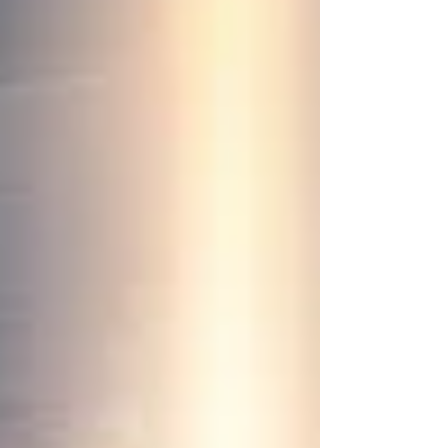
燒友常把「收藏」兩個字掛在嘴邊，但在串流年代，「收
藏」是一個被偷換了的概念。你沒擁有任何音軌，串流服務
讓你擁有只不過是一個取用權，每個月續約一次，一旦斷
約，整個音樂庫就在你面前蒸發，這不是「收藏」，這只是
租賃！ 我那7000+專輯的私人音樂庫，是我過去20幾年來辛
辛苦苦用CD rip、黑膠轉錄、高清音檔下載建立出來的，每一
張如何得來我都記得，有一部分更是連封套圖片也是自己掃
描得來的。現在我用Roon來管理它，用家體驗比坊間的串流
平台更優勝。即使我外出時，我也能用Roon ARC去用手機去
串流自己