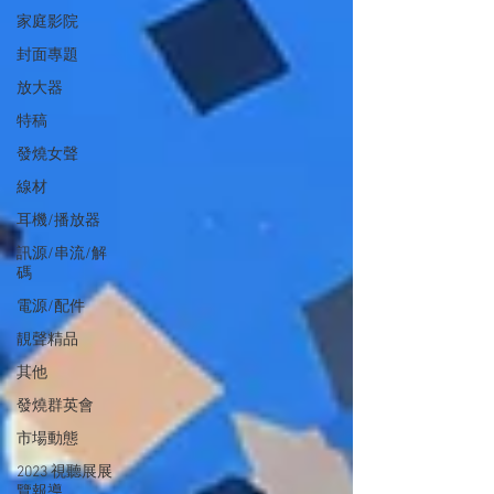
家庭影院
封面專題
放大器
特稿
發燒女聲
線材
耳機/播放器
訊源/串流/解
碼
電源/配件
靚聲精品
其他
發燒群英會
市場動態
2023 視聽展展
覽報導