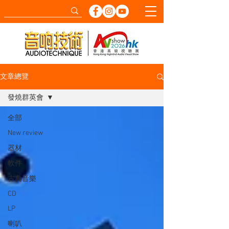
文章總覽
發燒群英會
全部
New review
器材
軟件
古典音樂
CD
LP
喇叭