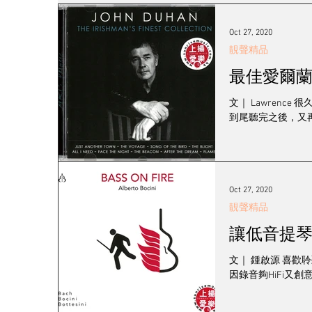
發燒女聲
線材
耳機/播放器
訊源
Oct 27, 2020
靚聲精品
最佳愛爾蘭民歌男聲
2023 視聽展展覽報導
黑膠系統
登門
文｜ Lawren
到尾聽完之後，又再忍
工廠專訪
音響展
Oct 27, 2020
靚聲精品
讓低音提琴發放
文｜ 鍾啟源 喜歡聆
因錄音夠HiFi又創