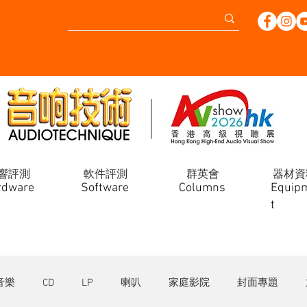
響評測
軟件評測
群英會
器材資
rdware
Software
Columns
Equip
t
音樂
CD
LP
喇叭
家庭影院
封面專題