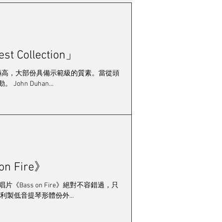
會
市場動態
 Collection」
錦暉
樂在其中
水準極高，大部份具備示範級的質素。當從頭
n Duhan...
n Fire》
《Bass on Fire》絕對不容錯過，只
大利製低音提琴形體份外...