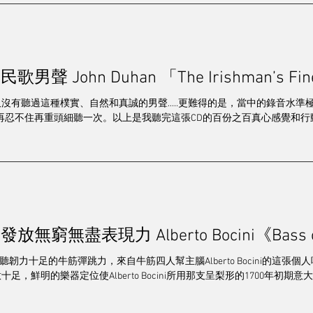
/串流/解碼
電源/配件
靚聲精品
其他
發燒群英
 John Duhan 「The Irishman’s Finest
造訪
2024 視聽展展覽報導
專訪
2025音響展
梁
ce 很久沒有聽過這種樸實、自然和真誠的男聲.....更難得的是，當中的錄音
不住再重頭細聽一次。以上是我聽完這張CD的百份之百真心感覺和行動。 Joh
無窮無盡表現力 Alberto Bocini《Bass o
聽韌力十足的牛筋彈跳力，來自牛筋四人幫主腦Alberto Bocini的這張個人唱片
意十足，鮮明的樂器定位使Alberto Bocini所用那支呈梨形的1700年初期意