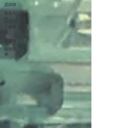
梁錦暉
樂在其
中
工廠專
訪
音響展
絃聲音
響