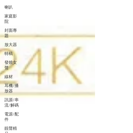
喇叭
家庭影
院
封面專
題
放大器
特稿
發燒女
聲
線材
耳機/播
放器
訊源/串
流/解碼
電源/配
件
靚聲精