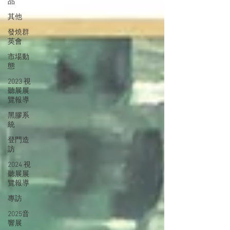
品
其他
發燒群
英會
市場動
態
2023 視
聽展展
覽報導
黑膠系
統
登門造
訪
2024 視
聽展展
覽報導
專訪
2025音
響展