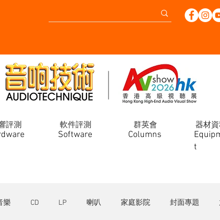
響評測
軟件評測
群英會
器材資
rdware
Software
Columns
Equip
t
音樂
CD
LP
喇叭
家庭影院
封面專題