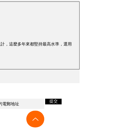
會
市場動態
錦暉
樂在其中
對於產品設計，這麼多年來都堅持最高水準，選用
新音響及優惠資訊！
提交
s +852 90624770