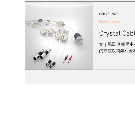
發燒女聲
線材
耳機/播放器
訊源
Feb 28, 2023
New review
Crystal C
2023 視聽展展覽報導
黑膠系統
登門
文｜馬田 音響界中少
的導體以純銀和金為主，
工廠專訪
音響展
關於我們
訂購
聯絡我們
送貨及運
影音蒲點
條款及細
銷售點