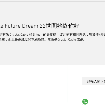
/串流/解碼
電源/配件
靚聲精品
其他
發燒群英
able Future Dream 22世間始終你好
造訪
2024 視聽展展覽報導
專訪
2025音響展
梁
有像 Crystal Cable 和 Siltech 的夫妻檔，彼此抱有相同理念，
而且是高純度的單結晶體。無論是Crystal Cable 或是...
訂閱以獲取最
服務
廣告查詢
費
廣告範例
則
Whatsapp u