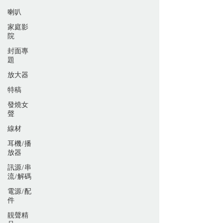
喇叭
家庭影
院
封面專
題
放大器
特稿
發燒女
聲
線材
耳機/播
放器
訊源/串
流/解碼
電源/配
件
靚聲精