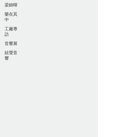
梁錦暉
樂在其
中
工廠專
訪
音響展
絃聲音
響