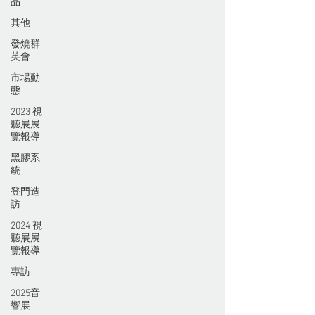
品
其他
發燒群
英會
市場動
態
2023 視
聽展展
覽報導
黑膠系
統
登門造
訪
2024 視
聽展展
覽報導
專訪
2025音
響展