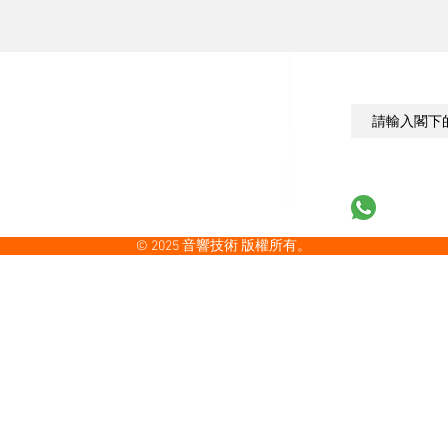
/串流/解碼
電源/配件
靚聲精品
其他
發燒群英
訂閱以獲取最
服務
廣告查詢
費
廣告範例
造訪
2024 視聽展展覽報導
專訪
2025音響展
梁
則
Whatsapp u
© 2025 音響技術 版權所有。