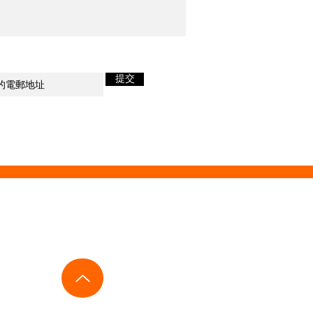
會
市場動態
新音響及優惠資訊！
提交
錦暉
樂在其中
s +852 90624770