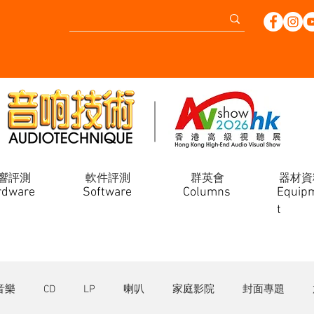
響評測
軟件評測
群英會
器材資
rdware
Software
Columns
Equip
t
音樂
CD
LP
喇叭
家庭影院
封面專題