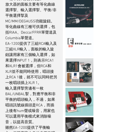
放大器的面板主要有等化曲線
選擇掣、輸入選擇掣、平衡/非
平衡選擇掣及
MC/MM/DEGAUSS功能旋鈕。
等化曲線有三種可供選擇，包
括RIAA、Decca/FFRR單聲道及
Columbia單聲道。
EA-1200提供了三組RCA輸入及
三組XLR輸入，面板的輸入旋
鈕讓用家有三個輸入選擇，如
果選擇INPUT 1，則表示RCA1
和XLR1會被選擇，但RCA和
XLR並不能同時使用，唱頭接
上RCA 1後，就不可以同時把另
一枚唱頭插上XLR 1。
輸入選擇掣旁邊有一枚
BAL/UNBAL掣，對應平衡和非
平衡的唱頭輸入，不過，如果
唱頭訊號線插頭是RCA，而插
上後有hum聲或噪音，用家也
可以選用平衡模式來消除噪
音，以提高音質。
雖然EA-1200提供了平衡輸