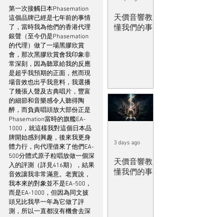
第一次接觸日本Phasemation
天價音響教
這個品牌已經是七年前的事情
懂我們的事
了，當時我為他們的香港代理
銀聲（至今仍是Phasemation
的代理）做了一場黑膠欣賞
會，那次黑膠欣賞會我印象非
常深刻，因為聽眾給我的反應
是超乎我預期的正面，然而現
場音效也出乎我意料，我選播
了幾張人聲及古典唱片，豐富
的細節和音樂感令人聽得陶
醉，而負責唱頭放大部份正是
Phasemation當時的旗艦EA-
1000，就這樣我對這個日本品
牌開始感到興趣，後來我更身
3 days ago
體力行，向代理借來了他們EA-
500分體式原子粒唱放做一個深
天價音響教
入的評測（詳見416期），結果
懂我們的事
音效讓我非常滿意。老實說，
我本來的對象並不是EA-500，
而是EA-1000，但因為同文披
頭兄比我早一年為它做了評
測，所以一直都沒有機會去深