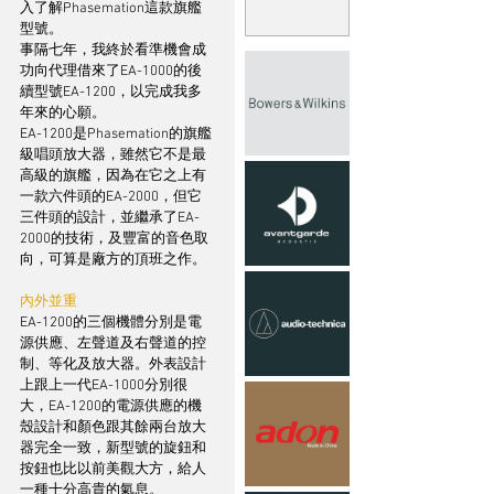
入了解Phasemation這款旗艦
型號。
事隔七年，我終於看準機會成
功向代理借來了EA-1000的後
續型號EA-1200，以完成我多
年來的心願。
EA-1200是Phasemation的旗艦
級唱頭放大器，雖然它不是最
高級的旗艦，因為在它之上有
一款六件頭的EA-2000，但它
三件頭的設計，並繼承了EA-
2000的技術，及豐富的音色取
向，可算是廠方的頂班之作。
內外並重
EA-1200的三個機體分別是電
源供應、左聲道及右聲道的控
制、等化及放大器。外表設計
上跟上一代EA-1000分別很
大，EA-1200的電源供應的機
殼設計和顏色跟其餘兩台放大
器完全一致，新型號的旋鈕和
按鈕也比以前美觀大方，給人
一種十分高貴的氣息。