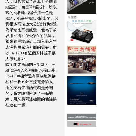
入，但其實它本身並非平衡唱
頭設計，而是單端設計，所以
它的兩枚輸出端子清一色是
RCA，不設平衡XLR輸出的。其
實很多高端放大器設計師都認
為單端比平衡靚聲，但為了兼
容用平衡XLR作介面的訊源，
都會在單端設計上加入輸入牛
去滿足用家這方面的需要，所
以EA-1200有這個安排並不讓
人感到意外。
除了剛才所講的三組XLR、三
組RCA輸入及兩組RCA輸出外，
EA-1200機背還有兩枚地線接
柱和一枚五針直流電源輸入。
由於左右聲道的機箱是分開
的，廠方隨機附送了一條地
線，用來將兩邊機體的地線接
柱連在一起。