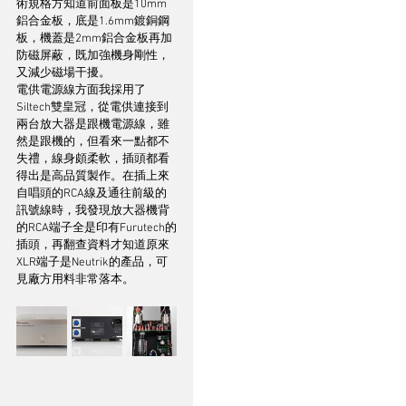
術規格方知道前面板是10mm
鋁合金板，底是1.6mm鍍銅鋼
板，機蓋是2mm鋁合金板再加
防磁屏蔽，既加強機身剛性，
又減少磁場干擾。
電供電源線方面我採用了
Siltech雙皇冠，從電供連接到
兩台放大器是跟機電源線，雖
然是跟機的，但看來一點都不
失禮，線身頗柔軟，插頭都看
得出是高品質製作。在插上來
自唱頭的RCA線及通往前級的
訊號線時，我發現放大器機背
的RCA端子全是印有Furutech的
插頭，再翻查資料才知道原來
XLR端子是Neutrik的產品，可
見廠方用料非常落本。