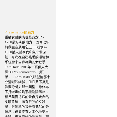
Phasemation的魅力
重播女聲的表現是我對EA-
1200最好奇的地方，因為七年
前我在音展用它上一代的EA-
1000播人聲令我印象非常深
刻，今次在自己熟悉的環境和
系統聽來自蘇格蘭的女歌手
Carol Kidd 1985年一張個人大
碟“All My Tomorrows”（頭
版），Carol Kidd的咀型輪廓十
分清晰和細膩，但它又不算是
強調分析力那一類型，線條亦
不是鐵畫銀鈎那種剛陽風格，
相反我覺得它的音像是走自然
柔順路線，擁有很強的立體
感，跟漆黑的背景有截然的分
離感，但又沒有人工化地突出