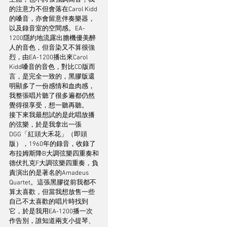
主體，也不誇張強調高音，我
的注意力不但會落在Carol Kidd
的嗓音，亦會留意伴奏樂器，
以及錄音室的空間感。EA-
1200隱約地流露出膽機優美醉
人的音色，但音染又不算很強
烈，由EA-1200播出來Carol 
Kidd嗓音的音色，對比CD版而
言，是完全一致的，黑膠版還
明顯多了一份感情和血肉感，
我整張唱片聽了很多遍都仍然
覺得很享受，想一聽再聽。
接下來我最想試的是此唱放播
的弦樂，於是我拿出一張
DGG「紅頭大禾花」（即頭
版），1960年的錄音，收錄了
布拉姆斯降B大調弦樂四重奏和
德伏扎克F大調弦樂四重奏，負
責演出的是著名的Amadeus 
Quartet。這張黑膠從前我都不
算太喜歡，但當我想放售一些
自己不太喜歡的唱片時找到
它，於是我用EA-1200播一次
作告別，誰知道兩支小提琴、