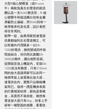
大型R核心變壓器（或R-core
牛）兩枚負責左右聲道的扼流
圈以及一支5U4G整流管，R-核
心變壓牛和扼流圈分別有金屬
屏蔽防止漏磁，而5U4G則有一
枚彈簧承托及化震，設計者想
得非常周到。
順帶一提，如果用家想連電源
供應都做到左右聲道獨立，可
以乾脆向代理購多一台EA-
1200的電供，雖然變成四件裝
唱放組合，但仍然比旗艦EA-
2000少兩件，擺位相對容易。
從開箱至放上機架內，安裝EA-
1200並沒有難度，只有210mm
闊的放大器讓用家可以在同一
格標準架上放置兩台放大器，
連電供在內，實際只佔兩格機
架而已。值得一讚是機身表面
的打磨相當幼滑，顏色是香檳
金，高貴而不落俗套。雖然每
聲道放大器只有4kg，但拿上手
卻有一種堅固的感覺，看看技