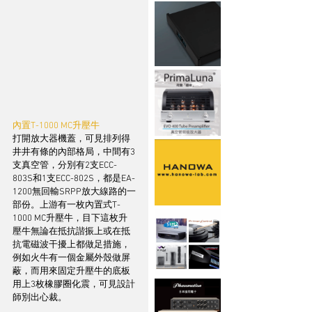
內置T-1000 MC升壓牛
打開放大器機蓋，可見排列得
井井有條的內部格局，中間有3
支真空管，分別有2支ECC-
803S和1支ECC-802S，都是EA-
1200無回輸SRPP放大線路的一
部份。上游有一枚內置式T-
1000 MC升壓牛，目下這枚升
壓牛無論在抵抗諧振上或在抵
抗電磁波干擾上都做足措施，
例如火牛有一個金屬外殼做屏
蔽，而用來固定升壓牛的底板
用上3枚橡膠圈化震，可見設計
師別出心裁。