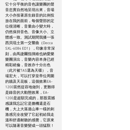
它十分平衡的音色讓樂團的聲
音忠實自然地呈現出來，音場
大小亦按著原生錄音的比例投
放在我的面前，每個聲部的定
位很清晰，音量由小變大時，
仍然保持音色、音像大小、立
體感一致。測試期間我播一張
西貝琉士第一交響曲（Decca 
SXL-6084 ED1），印象非常深
刻，由馬捷爾指揮維也納愛樂
樂團演出，音樂內容本身已經
精彩絕倫，音效亦十分出色
（此片被TAS選為天碟），音
場宏大，可以打穿皇帝位周圍
的牆及天花板，這個效果EA-
1200當然從容地做到，更難得
是錄音的大動態效果，EA-
1200是超額完成的，那股震撼
感讓我忘記它是膽機還是石
機，大上大落過山車一樣的刺
激感完全改變了它起初給我走
溫和舒適耐聽的感覺，它原來
可以隨著音樂變成一頭猛獸！