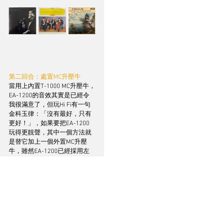
第二回合：處置MC升壓牛
當用上內置T-1000 MC升壓牛，
EA-1200的音效其實是已經令
我很滿意了，但玩Hi Fi有一句
金科玉律：「沒有最好，只有
更好！」，如果要把EA-1200
玩得更靚聲，其中一個方法就
是替它加上一個外置MC升壓
牛，雖然EA-1200已經採用左
右聲道獨立升壓牛，而且做足
屏蔽功夫，但畢竟內置的緣故
讓它跟放大線路放置得太近，
互相干擾是難免的，轉用外置
MC升壓牛便是一個十分直接有
效的方法。
今次我沒有向代理送來