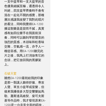
一支中提琴和一支大提琴的音
色優美細膩至極，通透得令人
叫絕，四支提琴齊奏時不會有
混在一起化不開的感覺，那種
層次感讓我改變了我對此唱片
的看法，同時我覺得EA-1200
播這類樂器是甜而不膩，真實
感有如四位樂手在我面前演
奏，同時可以聽到琴腔聲音的
強烈的質感，木頭味和松香味
交雜，空氣感一流，亦予人一
種從容感。用EA-1200聽完此
片之後，我馬上打消放售它的
念頭，把它放回我的黑膠架
上。
石破天驚
雖然EA-1200最初給我的印象
是那一類讓人聽得舒服、專攻
人聲、單支小提琴或室樂，但
後來我播很多大型交響樂如馬
勒、蕭斯達高維契、柴可夫斯
基等作品時，我才發現原來EA-
1200是一台非常全面的唱放，