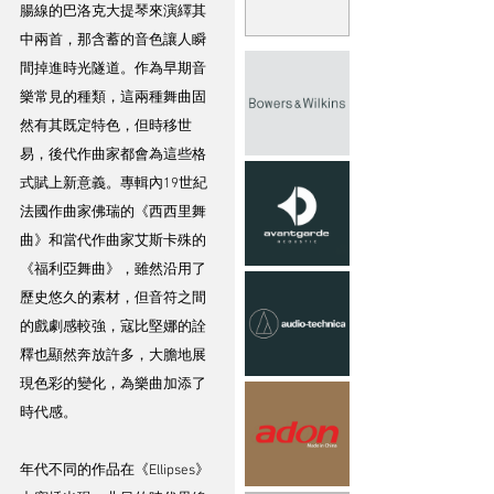
腸線的巴洛克大提琴來演繹其
中兩首，那含蓄的音色讓人瞬
間掉進時光隧道。作為早期音
樂常見的種類，這兩種舞曲固
然有其既定特色，但時移世
易，後代作曲家都會為這些格
式賦上新意義。專輯內19世紀
法國作曲家佛瑞的《西西里舞
曲》和當代作曲家艾斯卡殊的
《福利亞舞曲》，雖然沿用了
歷史悠久的素材，但音符之間
的戲劇感較強，寇比堅娜的詮
釋也顯然奔放許多，大膽地展
現色彩的變化，為樂曲加添了
時代感。
年代不同的作品在《Ellipses》