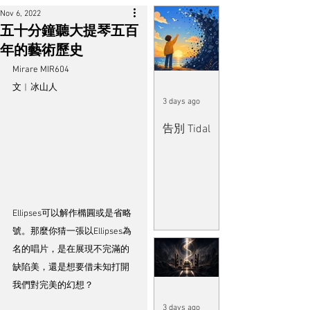
Nov 6, 2022
五十分鐘聽大提琴五百
年的藝術歷史
Mirare MIR604
文︱冰山人
3 days ago
告別 Tidal
Ellipses可以解作橢圓或是省略
號。那麼你猜一張以Ellipses為
名的唱片，是在展現不完滿的
缺陷美，還是想要借未知打開
我們對完美的幻想？
3 days ago