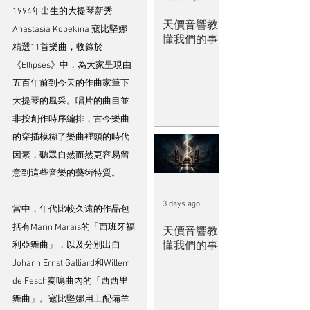
1994年出生的大提琴新秀
天價音響教
Anastasia Kobekina 寇比堅娜
懂我們的事
精選11首樂曲，收錄於
《Ellipses》中，為大家呈現由
五百年前到今天的作曲家筆下
大提琴的風采。唱片的曲目並
非按創作時序編排，古今樂曲
的穿插模糊了樂曲裡頭的時代
因素，聽眾自然而然更容易留
意到這些音樂的藝術特質。
3 days ago
當中，年代比較久遠的作品包
括有Marin Marais的「西班牙福
天價音響教
懂我們的事
利亞舞曲」，以及分別出自
Johann Ernst Galliard和Willem 
de Fesch奏鳴曲內的「西西里
舞曲」。寇比堅娜用上配備羊