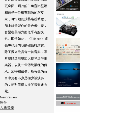
更全面。唱片的主角寇比堅娜
相信是一位很有想法的演奏
家，可惜她的技藝略感幼嫩，
加上錄音製作的音色偏生硬，
音樂在美感方面似乎有點失
色。即使如此，《Ellipses》這
張專輯論內容的確值得讚賞。
除了獨立欣賞每一首音樂，唱
片整體還展現出大提琴這件主
樂器，以及一些傳統樂種的傳
承、演變和價值。所收錄的曲
目中更有不少是極少被演奏
的，絕對值得大提琴音樂迷收
藏。
New review
軟件
古典音樂