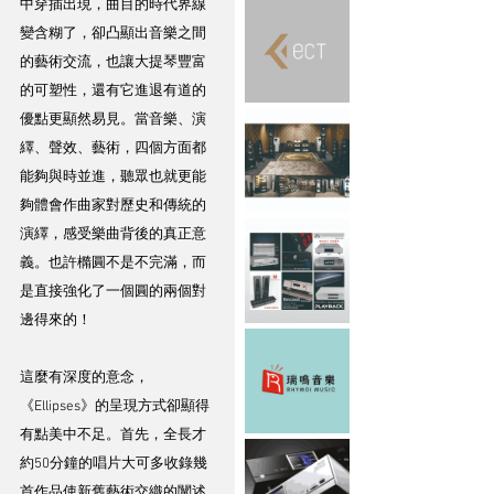
中穿插出現，曲目的時代界線
變含糊了，卻凸顯出音樂之間
的藝術交流，也讓大提琴豐富
的可塑性，還有它進退有道的
優點更顯然易見。當音樂、演
繹、聲效、藝術，四個方面都
能夠與時並進，聽眾也就更能
夠體會作曲家對歷史和傳統的
演繹，感受樂曲背後的真正意
義。也許橢圓不是不完滿，而
是直接強化了一個圓的兩個對
邊得來的！
這麼有深度的意念，
《Ellipses》的呈現方式卻顯得
有點美中不足。首先，全長才
約50分鐘的唱片大可多收錄幾
首作品使新舊藝術交織的闡述