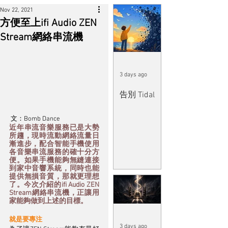
Nov 22, 2021
方便至上ifi Audio ZEN
Stream網絡串流機
3 days ago
告別 Tidal
 文：Bomb Dance
近年串流音樂服務已是大勢
所趨，現時流動網絡流量日
漸進步，配合智能手機使用
各音樂串流服務的確十分方
便。如果手機能夠無縫連接
到家中音響系統，同時也能
提供無損音質，那就更理想
了。今次介紹的ifi Audio ZEN 
Stream網絡串流機，正讓用
家能夠做到上述的目標。
就是要專注
3 days ago