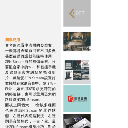
簡單易用
會考慮添置串流機的發燒友，
一般都是希望買回來不用多做
甚麼後續維護就能隨時使用，
ZEN Stream自然有備而來。只
要配合家中的Wi-Fi和智能手機
及跟隨ifi官方網站的指引短
片，就能把ZEN Stream設置好
並接駁到家庭音響中。除了Wi-
Fi外，如果用家追求更穩定的
網絡連接，也可以選用乙太網
路線連接ZEN Stream。
面板上兩個大LED會以多種顏
色表達ZEN Stream的運作狀
態，左邊代表網路狀況，右邊
則是音樂格式，一目了然。最
後ZEN Stream機身小巧，對於