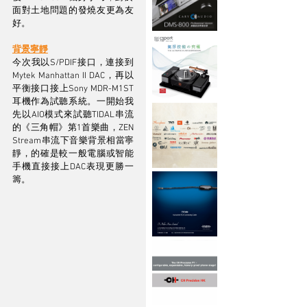
面對土地問題的發燒友更為友
好。
背景寧靜
今次我以S/PDIF接口，連接到
Mytek Manhattan II DAC，再以
平衡接口接上Sony MDR-M1ST
耳機作為試聽系統。一開始我
先以AIO模式來試聽TIDAL串流
的《三角帽》第1首樂曲，ZEN 
Stream串流下音樂背景相當寧
靜，的確是較一般電腦或智能
手機直接接上DAC表現更勝一
籌。