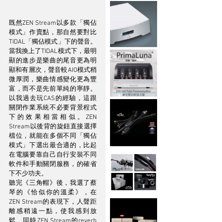
既然ZEN Stream以多款「獨佔
模式」作賣點，那自然要對比
TIDAL「獨佔模式」下的聲音。
當我換上了TIDAL模式下，最明
顯的進步是樂曲的尾音更為明
顯和有層次，聲音較AIO模式稍
微厚潤，樂曲情感變化更為豐
富，而不是先前單純的寧靜。
以我過去玩CAS的經驗，這跟
關閉作業系統不必要背景程式
下的效果相當相似。ZEN 
Stream以後背的旋鈕直接選擇
檔位，就能在多個不同「獨佔
模式」下選出最合適的，比起
在電腦要靠自己自行安裝不同
軟件和手動關閉服務，的確省
下不少功夫。
聽完《三角帽》後，我選了蔡
琴的《恰似你的溫柔》，在
ZEN Stream的表現下，人聲距
離感稍遠一點，使我感到放
鬆。同時ZEN Stream的reverb