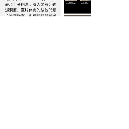
表現十分飽滿，讓人聲有足夠
濕潤度。至於伴奏的結他低頻
也恰到好處，那種輕輕包圍著
的感覺，正好符合本曲溫柔的
主題，相當不錯。反映ZEN 
Stream專注於TIDAL串流下，
有效傳遞樂曲的情感。
總結：
省時方便
ifi Audio ZEN Stream串
流機機身小巧，價格
相宜。雖然機身小
巧，但集ifi多年各技術
於一身，而且操作也
十分方便，對於家中
已經有一套聲音不俗