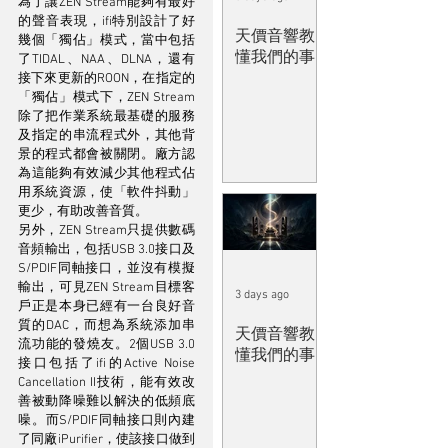
為了讓ZEN Stream能夠有最好
的聲音表現，ifi特別設計了好
天價音響教
幾個「獨佔」模式，當中包括
懂我們的事
了TIDAL、NAA、DLNA，還有
接下來更新的ROON，在指定的
「獨佔」模式下，ZEN Stream
除了把作業系統最基礎的服務
及指定的串流程式外，其他背
景的程式都會被關閉。廠方認
為這能夠有效減少其他程式佔
用系統資源，使「軟件抖動」
更少，有助改善音質。
另外，ZEN Stream只提供數碼
音頻輸出，包括USB 3.0接口及
S/PDIF同軸接口，並沒有模擬
輸出，可見ZEN Stream目標客
3 days ago
戶正是本身已經有一台良好音
質的DAC，而想為系統添加串
天價音響教
流功能的發燒友。2個USB 3.0
懂我們的事
接口包括了ifi的Active Noise 
Cancellation II技術，能有效改
善被動降噪難以解決的低頻底
噪。而S/PDIF同軸接口則內建
了同廠iPurifier，使該接口做到