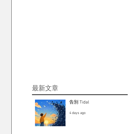
​最新文章
告別 Tidal
4 days ago