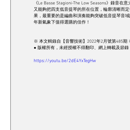
《Le Basse Stagioni-The Low Seasons
又能夠把四支低音提琴的所在位置，輪廓清晰而定
果，最重要的是編曲和演奏能夠突破低音提琴音域
年新氣象下值得選購的佳作！
※ 本文輯錄自【音響技術】2022年2月號第485期 
● 版權所有，未經授權不得翻印、網上轉載及節錄 
https://youtu.be/2dE4YxTegHw