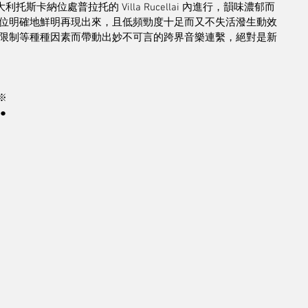
》錄音在意大利托斯卡納位處普拉托的 Villa Rucellai 內進行，韻味濃郁而
位明確地鮮明再現出來，且低頻勁度十足而又不失活潑生動效
限制等種種因素而帶動出妙不可言的跨界音樂連繫，絕對是新
※
●