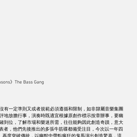
sons》The Bass Gang
沒有一定準則又或者規範必須遵循和限制，如非隸屬音樂集團
評地放膽行事，演奏時既適宜根據原創作標示按章辦事，要幽
確到位，了解市場和樂迷所需，往往能夠因此創造奇蹟，意大
這方面的表表者，他們先後推出的多張牛筋碟都備受注目，今次以一年四
w Seasons》再度突破傳統，以幽默中帶點瘋狂的鬼馬演出創造驚喜，流