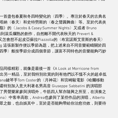
一首盡包春夏秋冬四時變化的〈四季〉。專注於春天的古典名
塔納〈春天〉和史特勞斯的〈春之聲圓舞曲〉等。至於代表炎
bs & Casey:Summer Nights〉又或者 Bruno 
迷聽到滾瓜爛熟的創作，自然離不開代表秋天的 Prevert & 
話，又怎會想不起皮亞蘇拉Piazzolla的〈布宜諾斯艾里斯的春天〉
 Gang 這張新製作便以季節為題，把上述來自不同音樂範疇關於四
四季〉般按季節分成四個章節，讓富不同特色的音樂能夠巧妙
就像是最後一首《A Look at Morricone from 
音樂再度串燒出另一精品，至於我特別欣賞的則有他們以不慍不火的超卓低
a鍵琴手Tom Coster的〈月神花〉和宮崎駿電影《哈爾移動
意大利著名男高音 Giuseppe Sabbatini 的演唱部
了男聲樂家參與演唱外，牛筋四人幫亦隨興之所至，在演奏之
 luna〉中客串高歌，Andrea也參與了某些作品的演唱，Alberto 
眾之餘，也自娛其中，至於是否能夠帶給你治愈功效，則要待