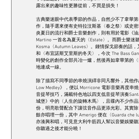
露出來的趣味性更勝從前，不買是損失！
古典樂迷眼中代表季節的作品，自然少不了韋華第
作，隨手選來便有史特拉汶斯基〈春之祭〉或史密
炎夏日的流行和爵士音樂創作，則有用於電影《油脂》的〈Jaco
Martino 一首名為夏天的〈Estate〉。而爵士樂
Kosma〈Autumn Leaves〉。鍾情探戈節奏的
和〈布宜諾斯艾里斯的冬天〉，今次 The Bass
時變化的創作全部共冶一爐，然後再如韋華第的〈
地連成一線。
除了描寫不同季節的串燒演繹非同凡響外，其他作品同樣精彩，
Low Medley》，便以 Morricone 電影
音提琴技巧，滿載特色地以四支低音提琴演奏Santan
城堡》中的〈人生的旋轉木馬〉，且碟內不少作品還特別加入
份，明亮歌聲配合下讓弦音作品更添光彩。其實除
餘亦唱埋一份，其中 Amerigo 便在〈Guarda che
亦湊興和唱，可見意大利牛筋四人幫以音樂娛樂聽
你聽過之後才能分曉！