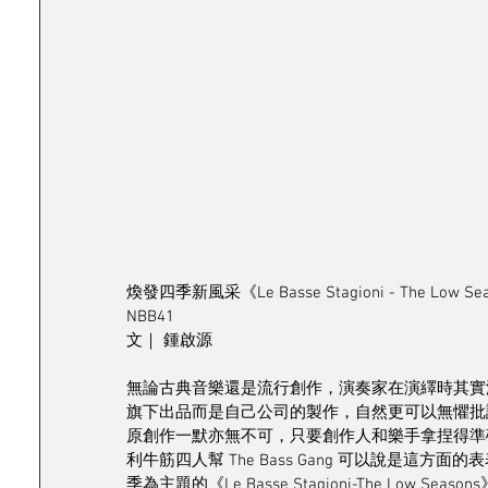
煥發四季新風采《Le Basse Stagioni - The Low Sea
NBB41
文｜ 鍾啟源
無論古典音樂還是流行創作，演奏家在演繹時其實
旗下出品而是自己公司的製作，自然更可以無懼批
原創作一默亦無不可，只要創作人和樂手拿捏得準
利牛筋四人幫 The Bass Gang 可以說是
季為主題的《Le Basse Stagioni-The Lo