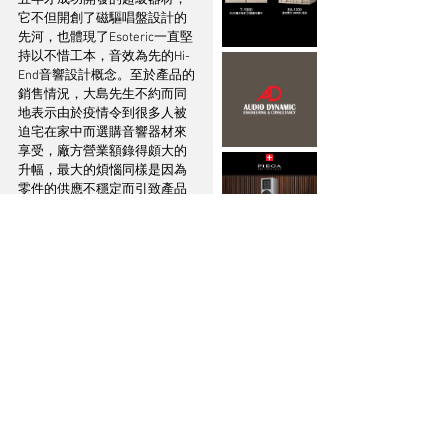
它不但開創了磁驅唱盤設計的
先河，也體現了Esoteric一直堅
持以不惜工本，音效為先的Hi-
End音響設計概念。至於產品的
銷售情況，大島先生不約而同
地表示由於疫情令到很多人被
迫宅在家中而選購音響器材來
享受，廠方營業額錄得頗大的
升幅，最大的煩惱同樣是因為
零件的供應不穩定而引致產品
的交貨日期不斷拖延，令到代
理商和發燒友不停抱怨。
不過話雖如此，Esoteric今年仍
然有不少新產品推出，已鐵定
第一季面世的器材包括有非常
抵玩的K-05XD SACD/CD播放
機，它雖然位列播放機的最低
型號，但仍然採用VRDS-
ATLAS 05雷射機芯，與及超高
質素的Master Sound Discrete 
DAC解碼線路，內置Master 
Sound Discrete Clock時鐘線路