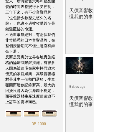
驚人，所有銷售策略和產品開
發的時間表都變得不受控制，
天價音響教
三年下來，有不少音響品牌
懂我們的事
（也包括少數歷史悠久的名
牌），也逃不過被收購甚至是
銷聲匿跡的命運。
不過世事無絕對，有兩個我們
非常熟悉的日本音響品牌，在
整個疫情期間不但生意沒有絲
毫下滑，
反而是受惠於世界各地實施嚴
格的隔離或限聚措施，有很多
人因為被迫宅在家中轉而追求
優質的家庭娛樂，高級音響器
材是其中一個熱門選項，生意
額因而屢創記錄新高，最大的
5 days ago
困擾只是因為供應鏈不穩定，
而導致器材生產速度遠遠追不
天價音響教
上訂單的需求而已。
懂我們的事
   DP-1000	