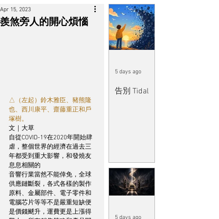
Apr 15, 2023
羨煞旁人的開心煩惱
5 days ago
告別 Tidal
△（左起）鈴木雅臣、豬熊隆
也、西川康平、齋藤重正和戶
塚樹。
文｜大草
自從COVID-19在2020年開始肆
虐，整個世界的經濟在過去三
年都受到重大影響，和發燒友
息息相關的
音響行業當然不能倖免，全球
供應鏈斷裂，各式各樣的製作
原料、金屬部件、電子零件和
電腦芯片等等不是嚴重短缺便
是價錢颷升，運費更是上漲得
5 days ago