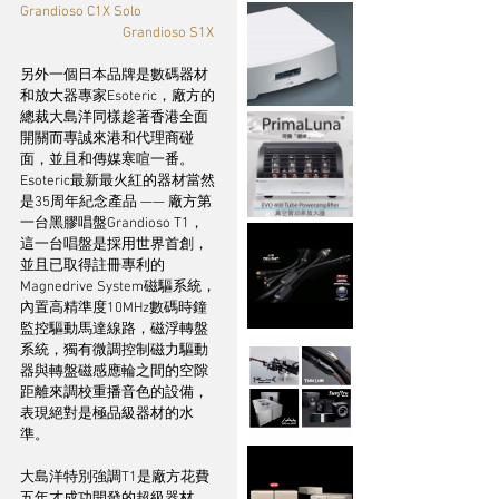
Grandioso C1X Solo 		
		    Grandioso S1X
另外一個日本品牌是數碼器材
和放大器專家Esoteric，廠方的
總裁大島洋同樣趁著香港全面
開關而專誠來港和代理商碰
面，並且和傳媒寒喧一番。
Esoteric最新最火紅的器材當然
是35周年紀念產品 —— 廠方第
一台黑膠唱盤Grandioso T1，
這一台唱盤是採用世界首創，
並且已取得註冊專利的
Magnedrive System磁驅系統，
內置高精準度10MHz數碼時鐘
監控驅動馬達線路，磁浮轉盤
系統，獨有微調控制磁力驅動
器與轉盤磁感應輪之間的空隙
距離來調校重播音色的設備，
表現絕對是極品級器材的水
準。
大島洋特別強調T1是廠方花費
五年才成功開發的超級器材，