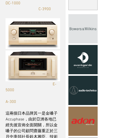
DC-1000			
		         C-3900
			           E-
5000 				
A-300
這兩個日本品牌其一是金嗓子
Accuphase，由於亞洲各地已
經先後宣佈全面開關，所以金
嗓子的公司顧問齋藤重正於三
月中率領社長鈴木雅臣、技術