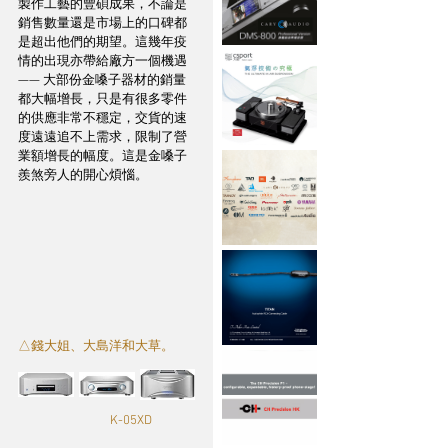
製作工藝的豐碩成果，不論是
銷售數量還是市場上的口碑都
是超出他們的期望。這幾年疫
情的出現亦帶給廠方一個機遇 
—— 大部份金嗓子器材的銷量
都大幅增長，只是有很多零件
的供應非常不穩定，交貨的速
度遠遠追不上需求，限制了營
業額增長的幅度。這是金嗓子
羨煞旁人的開心煩惱。
△錢大姐、大島洋和大草。
		    K-05XD 	