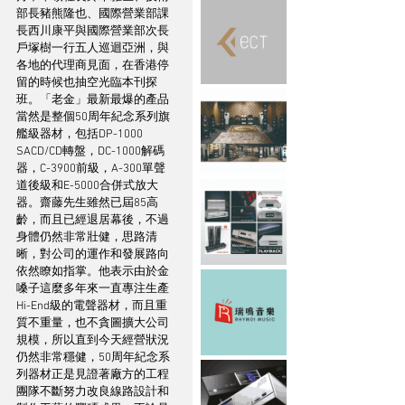
部長豬熊隆也、國際營業部課
長西川康平與國際營業部次長
戶塚樹一行五人巡迴亞洲，與
各地的代理商見面，在香港停
留的時候也抽空光臨本刊探
班。「老金」最新最爆的產品
當然是整個50周年紀念系列旗
艦級器材，包括DP-1000 
SACD/CD轉盤，DC-1000解碼
器，C-3900前級，A-300單聲
道後級和E-5000合併式放大
器。齋藤先生雖然已屆85高
齡，而且已經退居幕後，不過
身體仍然非常壯健，思路清
晰，對公司的運作和發展路向
依然瞭如指掌。他表示由於金
嗓子這麼多年來一直專注生產
Hi-End級的電聲器材，而且重
質不重量，也不貪圖擴大公司
規模，所以直到今天經營狀況
仍然非常穩健，50周年紀念系
列器材正是見證著廠方的工程
團隊不斷努力改良線路設計和