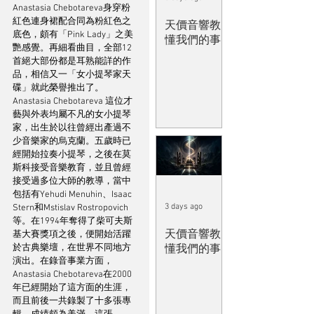
Anastasia Chebotareva身穿粉
紅色連身裙配合同為粉紅色之
天價音響教
底色，頗有「Pink Lady」之美
懂我們的事
艷感覺。再細看曲目，全部12
首絕大部份都是耳熟能詳的作
品，相信又一「女小提琴家天
碟」就此榮譽推出了。
Anastasia Chebotareva 這位才
藝與外表均屬不凡的女小提琴
家，出生於以往曾經出產過不
少音樂家的烏克蘭。五歲時已
經開始拉奏小提琴，之後在莫
斯科接受音樂教育，並且曾經
接受過多位大師的教導，當中
包括有Yehudi Menuhin、Isaac 
3 days ago
Stern和Mstislav Rostropovich
等。在1994年奪得了柴可夫斯
天價音響教
基大賽獎項之後，便開始活躍
於古典樂壇，在世界不同地方
懂我們的事
演出。在錄音事業方面，
Anastasia Chebotareva在2000
年已經開始了這方面的生涯，
而且前後一共錄製了十多張專