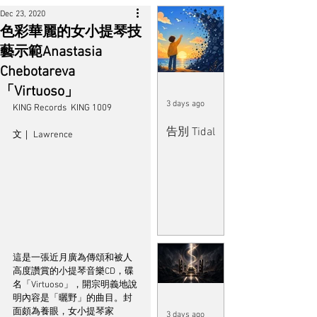
Dec 23, 2020
色彩華麗的女小提琴技
藝示範Anastasia
Chebotareva
「Virtuoso」
3 days ago
KING Records  KING 1009
告別 Tidal
文｜ Lawrence
這是一張近月廣為傳頌和被人
高度讚賞的小提琴音樂CD，碟
名「Virtuoso」，開宗明義地說
明內容是「曬野」的曲目。封
面頗為養眼，女小提琴家
3 days ago