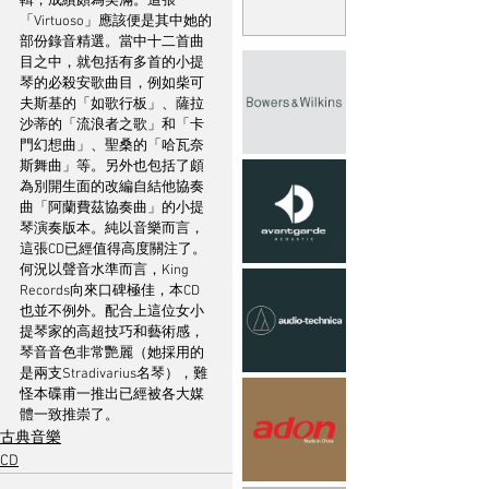
輯，成績頗為美滿。這張
「Virtuoso」應該便是其中她的
部份錄音精選。當中十二首曲
目之中，就包括有多首的小提
琴的必殺安歌曲目，例如柴可
夫斯基的「如歌行板」、薩拉
沙蒂的「流浪者之歌」和「卡
門幻想曲」、聖桑的「哈瓦奈
斯舞曲」等。另外也包括了頗
為別開生面的改編自結他協奏
曲「阿蘭費茲協奏曲」的小提
琴演奏版本。純以音樂而言，
這張CD已經值得高度關注了。
何況以聲音水準而言，King 
Records向來口碑極佳，本CD
也並不例外。配合上這位女小
提琴家的高超技巧和藝術感，
琴音音色非常艷麗（她採用的
是兩支Stradivarius名琴），難
怪本碟甫一推出已經被各大媒
體一致推崇了。
古典音樂
CD