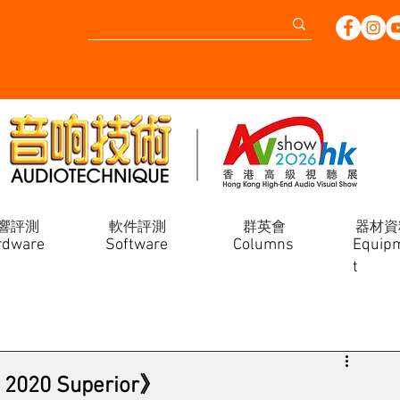
響評測
軟件評測
群英會
器材資
rdware
Software
Columns
Equip
t
20 Superior》