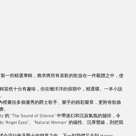
過去自製一些精選專輯，務求將所有喜歡的歌放在一件載體之中，使
輯當然十分有趣味，但在懶洋洋的假期中，精選碟、一本小說
。
有點簡單，但內裡囊括多個優秀的爵士歌手、樂手的精彩樂章，更附有歌曲
會。
Boltz 的 “The Sound of Silence” 中帶迷幻和沉寂氣氛的舖排，令
 “Angel Eyes”、”Natural Woman” 的磁性、沉厚聲線，則把我