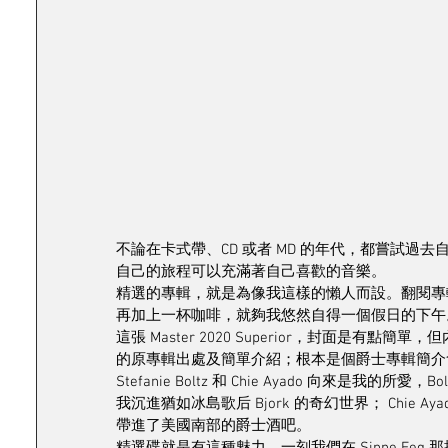
不論在卡式帶、CD 或者 MD 的年代，都嘗試
自己的旅程可以充滿著自己喜歡的音樂。
精選的專輯，就是為像我這樣的懶人而設。翻閱專
再加上一杯咖啡，就夠我悠然自得一個假日的下午
這張 Master 2020 Superior，封面是
的原專輯出處及簡單介紹；根本是個爵士專輯簡介
Stefanie Boltz 和 Chie Ayado 向來是我的所愛，
我沉進猶如冰島歌后 Bjork 的奇幻世界； Chie Ayado
帶進了美國南部的爵士酒吧。 