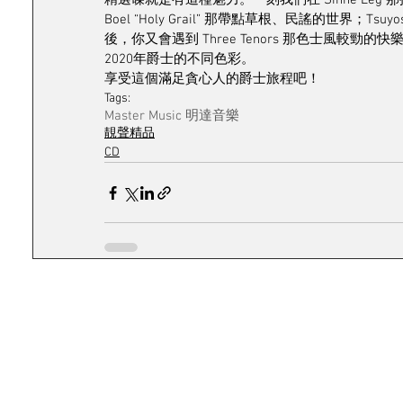
精選碟就是有這種魅力。一刻我們在 Sinne Eeg
Boel “Holy Grail” 那帶點草根、民謠的世界；Tsuyosh
後，你又會遇到 Three Tenors 那色士風較勁的快樂 
2020年爵士的不同色彩。
享受這個滿足貪心人的爵士旅程吧！
Tags:
Master Music 明達音樂
靚聲精品
CD