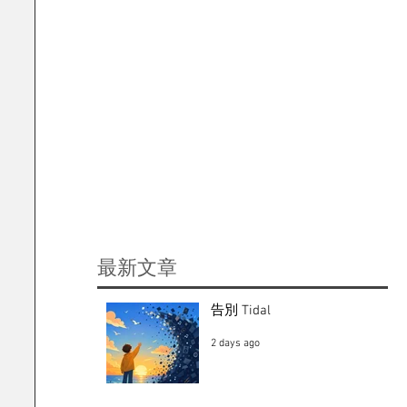
​最新文章
告別 Tidal
2 days ago