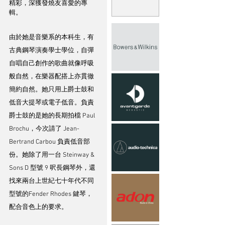
精彩，深獲發燒友喜愛的專
輯。
由於她是音樂系的本科生，有
古典鋼琴演奏學士學位，自彈
自唱自己創作的歌曲就像呼吸
般自然，在樂器配搭上亦貫徹
簡約自然。她只用上爵士鼓和
低音大提琴或電子低音。負責
爵士鼓的是她的長期拍檔 Paul 
Brochu，今次請了 Jean-
Bertrand Carbou 負責低音部
份。她除了用一台 Steinway & 
Sons D 型號 9 呎長鋼琴外，還
找來兩台上世紀七十年代不同
型號的Fender Rhodes 鍵琴，
配合音色上的要求。