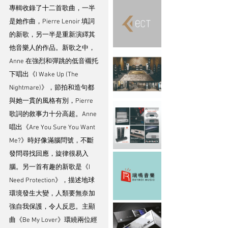
專輯收錄了十二首歌曲，一半
是她作曲，Pierre Lenoir 填詞
的新歌，另一半是重新演繹其
他音樂人的作品。新歌之中，
Anne 在強烈和彈跳的低音襯托
下唱出《I Wake Up (The 
Nightmare)》，節拍和造句都
與她一貫的風格有別，Pierre 
歌詞的敘事力十分高超。Anne 
唱出《Are You Sure You Want 
Me?》時好像滿腦問號，不斷
發問尋找回應，旋律很易入
腦。另一首有趣的新歌是《I 
Need Protection》，描述地球
環境發生大變，人類要無奈加
強自我保護，令人反思。主顯
曲《Be My Lover》環繞兩位經