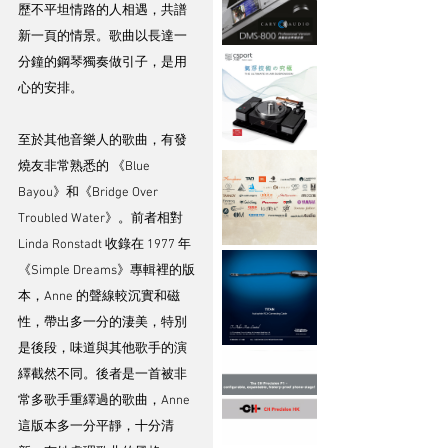
歷不平坦情路的人相遇，共譜
新一頁的情景。歌曲以長達一
分鐘的鋼琴獨奏做引子，是用
心的安排。
至於其他音樂人的歌曲，有發
燒友非常熟悉的 《Blue 
Bayou》和《Bridge Over 
Troubled Water》。前者相對 
Linda Ronstadt 收錄在 1977 年
《Simple Dreams》專輯裡的版
本，Anne 的聲線較沉實和磁
性，帶出多一分的淒美，特別
是後段，味道與其他歌手的演
繹截然不同。後者是一首被非
常多歌手重繹過的歌曲，Anne 
這版本多一分平靜，十分清