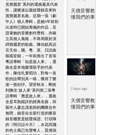
見鄧麗君”系列的選曲最具代表
性，讓樂迷以最靚聲錄音來聆
天價音響教
賞鄧麗君名曲。近期一張《劇
懂我們的事
中人》個人專輯，是她8年前初
出道時已開始籌備的作品，見
證著她的音樂創作歷程，亦確
立其個人風格，不再局限於演
繹鄧麗君的歌曲。陳佳頗具語
言天份，國、粵、英、日語曲
樣樣皆能，一年前推出了首張
粵語專輯「似是故人來」，選
曲全是本地樂壇歌手的代表
作，陳佳扎實唱功，對每一首
歌的詮釋別具一格，獲得了樂
迷一致好評。望穿秋水，剛收
2 days ago
到陳佳“故人來”系列第二張粵
語專輯「應是故人來」，選曲
天價音響教
全是耳熟能詳的經典名曲，與
懂我們的事
製作人廖志茂老師的團隊合作
無間，錄音在全新打造的樂喜
錄音棚更是靚聲保證。打頭陣
的《明日話今天》，水花四濺
的色士風已先聲奪人，質感強