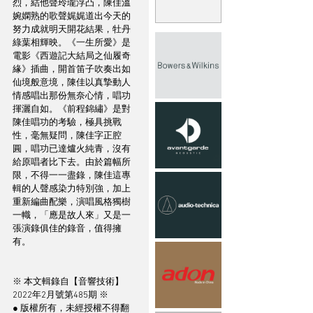
烈，結他聲玲瓏浮凸，陳佳溫
婉嫻熟的歌聲娓娓道出今天的
努力成就明天開花結果，牡丹
綠葉相輝映。《一生所愛》是
電影《西遊記大結局之仙履奇
緣》插曲，開首笛子吹奏出如
仙境般意境，陳佳以真摯動人
情感唱出那份無奈心情，唱功
揮灑自如。《前程錦繡》是對
陳佳唱功的考驗，極具挑戰
性，毫無疑問，陳佳字正腔
圓，唱功已達爐火純青，沒有
給原唱者比下去。由於篇幅所
限，不得一一盡錄，陳佳這專
輯的人聲感染力特別強，加上
重新編曲配樂，演唱風格獨樹
一幟，「應是故人來」又是一
張演錄俱佳的錄音，值得擁
有。
※ 本文輯錄自【音響技術】
2022年2月號第485期 ※
● 版權所有，未經授權不得翻