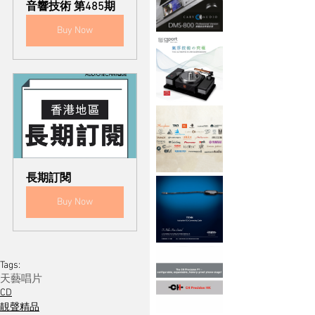
音響技術 第485期
Buy Now
長期訂閱
Buy Now
Tags:
天藝唱片
CD
靚聲精品