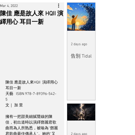
Mar 4, 2022
陳佳 應是故人來 HQII 演
繹用心 耳目一新
2 days ago
告別 Tidal
陳佳 應是故人來HQII  演繹用心 
耳目一新
天藝   ISBN 978-7-89396-542-
5  
文｜ 加 里
擁有一把甜美細膩聲線的陳
佳，初出道時以演繹鄧麗君歌
曲而為人所熟悉，被喻為“鄧麗
君歌曲最佳傳承人”。她的“又
2 days ago