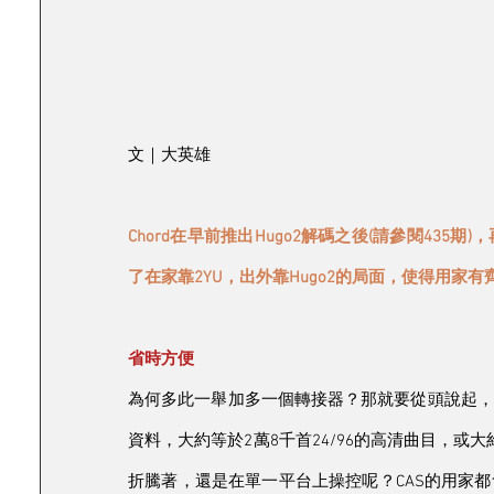
文｜大英雄
Chord在早前推出Hugo2解碼之後(請參閱435期
了在家靠2YU，出外靠Hugo2的局面，使得用家
省時方便
為何多此一舉加多一個轉接器？那就要從頭說起，2
資料，大約等於2萬8千首24/96的高清曲目，或大
折騰著，還是在單一平台上操控呢？CAS的用家