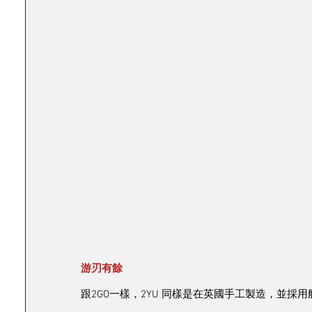
游刃有餘
跟2GO一樣，2YU 同樣是在英國手工製造，並