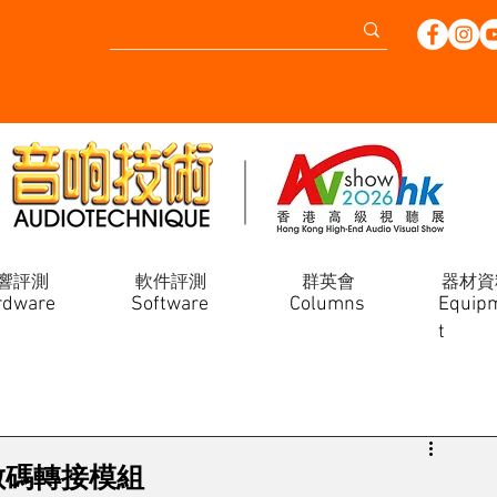
響評測
軟件評測
群英會
器材資
rdware
Software
Columns
Equip
t
U數碼轉接模組