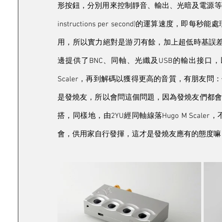
形按鈕，分別用來控制靜音、輸出、光暗及電源等功能。2Y
instructions per second)的運算速
用，所以實力絕對是游刃有餘，加上超低時基誤差
邊提供了BNC、同軸、光纖及USB的輸出接口，以
Scaler，再到解碼以獲得更高的音質，有朋友問：何不
是發燒友，所以會問這個問題，因為發燒友們都會
搭，同樣地，由2YU經同軸線落Hugo M Sca
會，供用家自行發揮，這才是發燒友應有的態度嘛