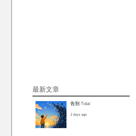
​最新文章
告別 Tidal
2 days ago