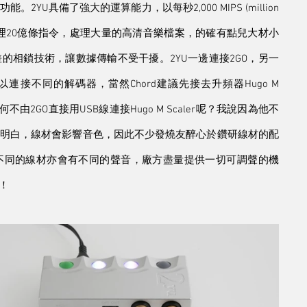
U具備了強大的運算能力，以每秒2,000 MIPS (million 
度，即每秒能處理20億條指令，處理大量的高清音樂檔案，的確有點兒大材小
的相鎖技術，讓數據傳輸不受干擾。2YU一邊連接2GO，另一
連接不同的解碼器，當然Chord建議先接去升頻器Hugo M 
由2GO直接用USB線連接Hugo M Scaler呢？我說因為他不
明白，線材會影響音色，因此不少發燒友醉心於鑽研線材的配
ler，不同的線材亦會有不同的聲音，廠方盡量提供一切可調聲的機
！