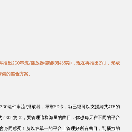
)，再推出2GO串流/播放器(請參閱465期)，現在再推出2YU，形成
有齊備的整合方案。
GO這件串流/播放器，單靠SD卡，就已經可以支援總共4TB的
約2,300隻CD，要管理這樣海量的曲目，你想每天在不同的平台
都會身同感受！所以在單一的平台上管理好所有曲目，到播放的