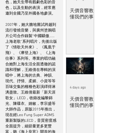
色，她天生帶有戲劇色彩的音
色，以及生動的表演，經常應
天價音響教
邀到全國乃至外國各地參演。
懂我們的事
2007年，她大膽地嘗試跨越到
流行發燒音樂，與廣州塗鴉唱
片公司合作錄製“中國驕傲……
上海老歌”系列唱片，先後出版
了《情歌天外來》、《鳳凰于
飛》、《摩登上海》、《上海
往事》系列等。專業的唱功融
合她對上海生活全面透徹的認
識和理解，王維倩在專輯的演
唱中，將上海的古典、神韻、
現代、抒情、柔媚、小資等等
百味交集的種種色彩演繹得淋
4 days ago
漓盡致。王維倩最新「新天涯
歌女」LECD，收錄改編黎錦
天價音響教
光、陳碟衣、姚敏，李宗盛等
懂我們的事
大師作品，原版2015年推出，
現在經Leo Fung Super ADMS
重新製版的LECD，音質密度感
全面提升，細節量更多更豐
富，聽《海上良宵》開首的海