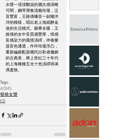
水聲一浸浸翻滾的層次感清晰
可聞，鋼琴彈奏清脆玲瓏，泛
音豐富，王維倩嗓音一副懶洋
洋的模樣，唱出老上海紙醉金
迷的生活模式。聽畢全碟，王
維倩的女中音質感豐厚，情感
富感染力的風情演繹，伴奏樂
器音色通透，件件玲瓏浮凸，
重新編曲配器襯托出歌者嫵媚
的古典美，將上世紀三十年代
的上海種種五光十色演繹得淋
漓盡致。
Tags:
ADMS
發燒女聲
CD