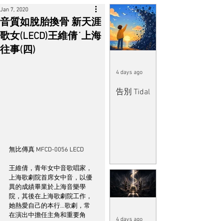
Jan 7, 2020
音質如脫胎換骨 新天涯
歌女(LECD)王維倩˙上海
往事(四)
4 days ago
告別 Tidal
無比傳真 MFCD-0056 LECD
王維倩，青年女中音歌唱家，
上海歌劇院首席女中音，以優
異的成績畢業於上海音樂學
院，其後在上海歌劇院工作，
她熱愛自己的本行…歌劇，常
在演出中擔任主角和重要角
4 days ago