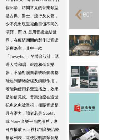
2L 的音樂世界有遠大宏觀，打
個比喻，坊間常見的音樂類型
是古典、爵士、流行及女聲，
少不免出現重複曲目但不同的
演繹，而 2L 是用音樂連結世
界，在疫情期間的製作以音樂
治療為主，其中一款
「Tuvayhun」的聲音設計，透
過人聲和唱、敲鐘和低音樂
器，不論對演奏者或聆聽者都
能起到情緒舒緩及鎮靜作用，
若能夠使用多聲道播放，效果
是加倍見效。音樂治療在這世
紀愈來愈被重視，相關音樂是
具有潛力，讀者若是 Spotify 
或 Moov 音樂平台的用戶，應
可在播放 App 裡找到音樂治療
播放列表，這便說明該類音樂