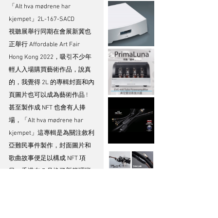
「Alt hva mødrene har 
kjempet」2L-167-SACD
視聽展舉行同期在會展新冀也
正舉行 Affordable Art Fair 
Hong Kong 2022，吸引不少年
輕人入場購買藝術作品，說真
的，我覺得 2L 的專輯封面和內
頁圖片也可以成為藝術作品 ! 
甚至製作成 NFT 也會有人捧
場，「Alt hva mødrene har 
kjempet」這專輯是為關注敘利
亞難民事件製作，封面圖片和
歌曲故事便足以構成 NFT 項
目。香港在 7 月換了新管理班
子，新人事倡導創科技術，近
年科創除 NFT 之外就是元宇宙
最為熱門，元宇宙核心包括 VR 