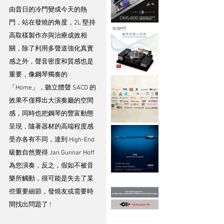
由昔日的冷門變成今天的熱
門，站在發燒的角度，2L 堅持
高取樣製作亦與治療成效相
關，除了利用多聲道強化真實
感之外，聲音密度和質感也是
重要，像鋼琴獨奏的
「Home」，聽立體聲 SACD 的
效果不僅釋出大演奏廳的空間
感，同時也把鋼琴的豐富動態
呈現，隨著器材的高端程度感
受亦各有不同，達到 High-End 
級數自然覺得 Jan Gunnar Hoff 
為您演奏，反之，假如不被音
樂所觸動，很可能是失去了某
些重要細節，發燒友或需要時
間找出問題了 ! 