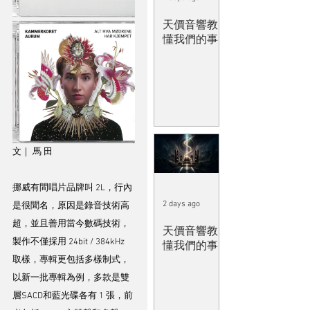
天價音響教
懂我們的事
文｜ 馬 田
挪威有間唱片品牌叫 2L，行內
2 days ago
是很聞名，原因是錄音技術高
超，並且善用當今數碼技術，
天價音響教
製作不僅採用 24bit / 384kHz 
懂我們的事
取樣，專輯更包括多樣制式，
以新一批專輯為例，多款是雙
層SACD和藍光碟各有 1 張，前