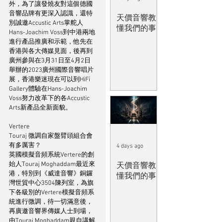
外，為了讓發燒友對這個德國
音響品牌有更深入認識，還特
天價音響教
別誠邀Accustic Arts掌舵人
懂我們的事
Hans-Joachim Voss到中港兩地
進行產品推廣和示範，他先在
香港與各大傳媒見面，後再到
廣州參與在3月31日至4月2日
舉辦的2023廣州國際音響唱片
展，香港樂迷現在可以到HiFi 
Gallery體驗在Hans-Joachim 
Voss努力改革下的各Accustic 
Arts新產品全新面貌。
Vertere
Touraj 微調自家盤臂頭組合會
有多厲害？
4 days ago
英國模擬音頻系統Vertere的創
始人Touraj Moghaddam最近來
天價音響教
港，特別到《威達音響》銅鑼
懂我們的事
灣世貿中心3504陳列室，為旗
下各級別的Vertere模擬音頻系
統進行微調，待一切滿意後，
再廣邀音響界傳媒人士到場，
由Touraj Moghaddam親自講解