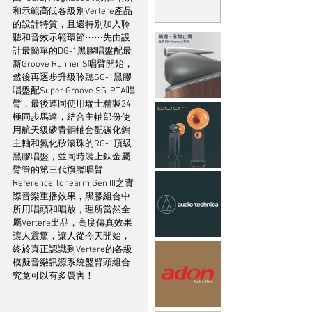
和示範高低各級別Vertere產品
的設計特質，且還特別加入聆
聽和音效示範環節⋯⋯先由設
計最簡單的DG-1黑膠唱盤配最
新Groove Runner S唱臂開始，
然後再逐步升級聆聽SG-1黑膠
唱盤配Super Groove SG-PTA唱
臂，最後連同使用瑞士精製24 
極同步馬達，結合主軸部份使
用航天級磷青銅軸套配碳化鎢
主軸和氮化矽滾珠的RG-1頂級
黑膠唱盤，並同時裝上鈦金屬
臂管的第三代旗艦唱臂
Reference Tonearm Gen III之實
際音樂重播效果，黑膠組合中
所用唱頭和唱放，理所當然全
屬Vertere出品，高度傳真效果
讓人震驚，讓人從今天開始，
終於真正認識到Vertere的各級
模擬音樂訊源系統盤臂頭組合
究竟可以有多厲害！