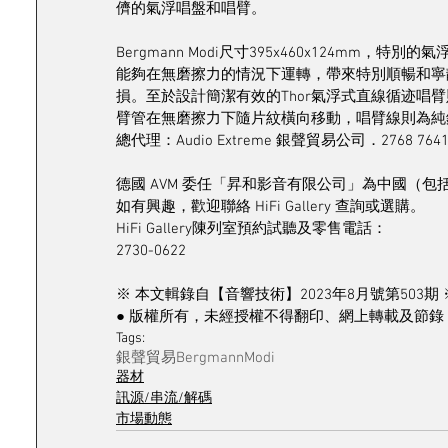
儕的氣浮唱盤和唱臂。
Bergmann Modi尺寸395x460x124mm
能夠在無磨擦力的情況下運轉，帶來特別順暢和寧
損。至於設計簡潔有效的Thor氣浮式直線循迹唱
臂管在無磨擦力下隨片紋橫向移動，唱臂線則為純銅L
總代理：Audio Extreme 銀聲貿易公司．2768 764
德國 AVM 委任「昇和影音有限公司」為中國（包括
如有興趣，歡迎聯絡 HiFi Gallery 查詢或選購。
HiFi Gallery陳列室預約試聽及零售電話：
2730-0622
※ 本文輯錄自【音響技術】2023年8月號第503期 
● 版權所有，未經授權不得翻印、網上轉載及節錄 
Tags:
銀聲貿易
BergmannModi
器材
訊源/串流/解碼
市場動態