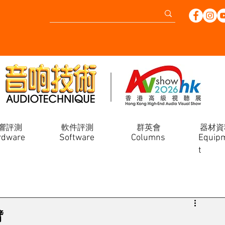
響評測
軟件評測
群英會
器材資
rdware
Software
Columns
Equip
t
臂