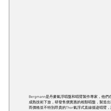
Bergmann是丹麥氣浮唱盤和唱臂製作專家，
成熟技術下放，研發售價實惠的相類唱盤，製造出同
而價格並不特別昂貴的Thor氣浮式直線循迹唱臂，