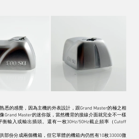
悉的感覺，因為主機的外表設計，跟Grand Master的極之相
Grand Master的迷你版，當然機背的接線介面就完全不一樣
入或輸出插頭。還有一枚30Hz/50Hz截止頻率（Cutoff 
放大及電供部份分成兩個機箱，但它單體的機箱內仍然有10枚33000微