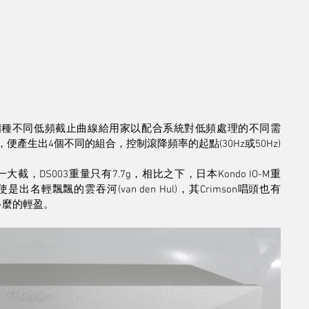
提供四種不同低頻截止曲線給用家以配合系統對低頻處理的不同需
選擇，便產生出4個不同的組合，控制滾降頻率的起點(30Hz或50Hz)
截，DS003重量只有7.7g，相比之下，日本Kondo IO-M重
5g...即使是出名輕飄飄的雲吞河(van den Hul)，其Crimson唱頭也有
多麼的輕盈。