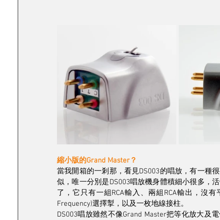
縮小版的Grand Master？
當我開箱的一剎那，看見DS003的唱放，有一種很熟
似，唯一分別是DS003唱放機身體積細小很多，活像
了，它只有一組RCA輸入、兩組RCA輸出，沒有平衡輸
Frequency)選擇掣，以及一枚地線接柱。
DS003唱放雖然不像Grand Master把等化