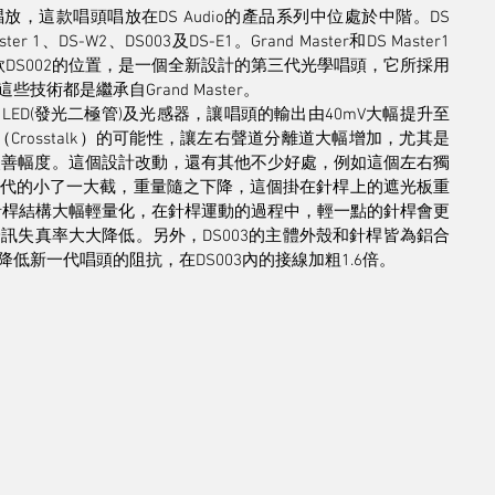
，這款唱頭唱放在DS Audio的產品系列中位處於中階。DS 
r 1、DS-W2、DS003及DS-E1。Grand Master和DS Master1
舊款DS002的位置，是一個全新設計的第三代光學唱頭，它所採用
這些技術都是繼承自Grand Master。
的LED(發光二極管)及光感器，讓唱頭的輸出由40mV大幅提升至
Crosstalk）的可能性，讓左右聲道分離道大幅增加，尤其是
人改善幅度。這個設計改動，還有其他不少好處，例如這個左右獨
代的小了一大截，重量隨之下降，這個掛在針桿上的遮光板重
讓整組針桿結構大幅輕量化，在針桿運動的過程中，輕一點的針桿會更
訊失真率大大降低。另外，DS003的主體外殼和針桿皆為鋁合
廠方為降低新一代唱頭的阻抗，在DS003內的接線加粗1.6倍。