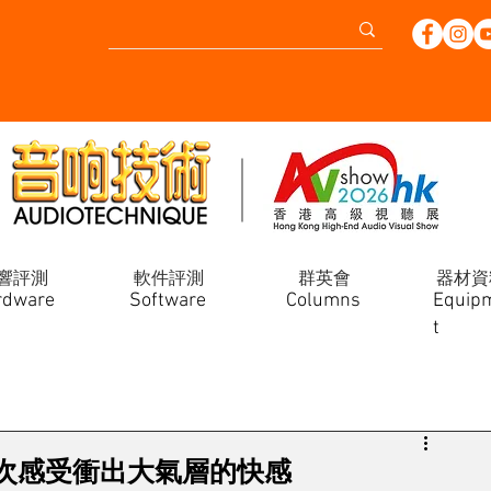
響評測
軟件評測
群英會
器材資
rdware
Software
Columns
Equip
t
 唱放再次感受衝出大氣層的快感