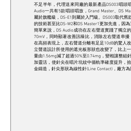
不足半年，代理送來同廠的最新產品DS003唱頭唱放
Audio一共有5款唱頭唱放，Grand Master、DS Maste
屬於旗艦級，DS-E1則屬於入門級。DS003取代
的技術甚至比DS-W2和DS Master1更加先進，因為
簡單來說，DS Audio成功在左右聲道實踐了獨立
70mV，同時顯著改善訊噪比，消除左右聲道串擾（
在高頻表現上，左右聲道分離有足足10dB的驚
立聲道設計所使用的遮光板形狀也改變了，比上一
量由1.56mg減了超過50%至0.74mg，變相
加靈活，使針尖在唱片坑紋中循軌準確度提升，拾
金鑄造，針尖形狀為線性針(Line Contact)，