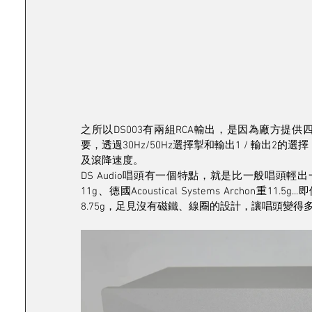
之所以DS003有兩組RCA輸出，是因為廠方
要，透過30Hz/50Hz選擇掣和輸出1 / 輸出2的
及滾降速度。
DS Audio唱頭有一個特點，就是比一般唱頭輕出一大
11g、德國Acoustical Systems Archon重11.
8.75g，足見沒有磁鐵、線圈的設計，讓唱頭變得