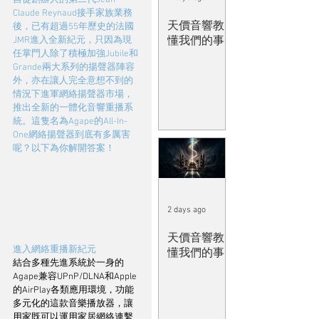
Claude Reynaud接手家族業務
天價音響教
後，已有超過55年歷史的法國
懂我們的事
JMR進入全新紀元，只因為現
任掌門人除了積極加強Jubile和
Grande兩大系列的揚聲器陣容
外，亦在讓人完全意想不到的
情況下進軍網絡揚聲器市場，
推出全新的一體化音響重播系
統。這隻名為Agape的All-In-
One網絡揚聲器到底有多厲害
呢？以下為你解開答案！
2 days ago
天價音響教
進入網絡重播新紀元
懂我們的事
結合多種先進系統於一身的
Agape兼容UPnP/DLNA和Apple
的AirPlay各類應用環境，功能
多元化的這款音樂播放器，讓
用家既可以運用家居網絡連繫