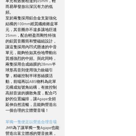
單元有效衝程達到±5mm，輕
而易舉發放出深沉有力的低
頻。
至於兩隻採用鋁合金支架強化
結構的100mm紙質纖維錐盆單
元，其音圈亦不遑多讓地巨達
25mm，配合輕盈而剛性特強
的鋁質音圈筒和雙磁組設計，
讓這隻採用內凹式懸邊的中音
單元，能夠恰如其份地帶動出
質感強烈的中頻。與此同時，
兩隻採用合成絲膜的28mm半
球形高音則使用強力釹磁引
擎，精確控制半球形絲膜活
動，前端再以ABS物料為此單
元構成短號角結構，有效控制
高頻音波的擴散角度，配合巧
妙的位置編排，讓Agape全頻
延伸自然流暢，且能夠營造出
一個合理的立體聲音場！
單獨一隻便足以營造合理音場
JMR為了讓單獨一隻Agape也能
營造出富立體感的聲音效果，