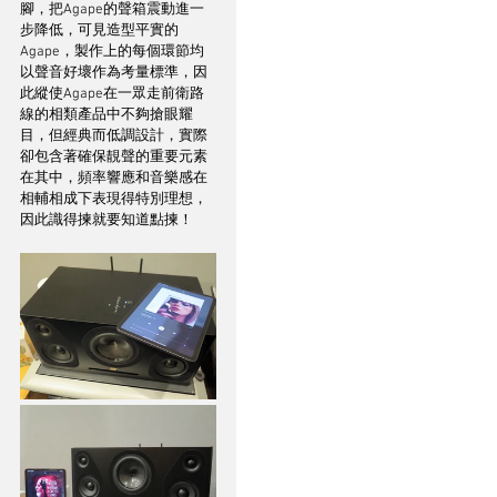
腳，把Agape的聲箱震動進一
步降低，可見造型平實的
Agape，製作上的每個環節均
以聲音好壞作為考量標準，因
此縱使Agape在一眾走前衛路
線的相類產品中不夠搶眼耀
目，但經典而低調設計，實際
卻包含著確保靚聲的重要元素
在其中，頻率響應和音樂感在
相輔相成下表現得特別理想，
因此識得揀就要知道點揀！