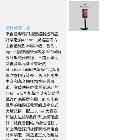
識揀就要咁揀
來自音響專用揚聲器製造商設
計製造的Agape，規格設備方
面自然絕對不容小覷。首先，
Agape揚聲器部份猶如JMR同類
設計般製作嚴謹，三路五單元
除低音單元像音響級的
Abscisse Jubile般革命性地採用
無防塵帽設計外，所用各兩隻
中音和高音同樣精挑細選而
來。突破傳統錐盆單元設計的
140mm低音創新地以液態結晶
纖維作為振盆主體，結合非編
織型的強壓碳元素組成複合式
夾層結構，配上38mm大音圈
和強力磁組驅動引擎加銅環設
計，確保音圈維持線性活動，
加上懸邊採用橡膠和泡棉複合
材料製造，讓這隻三文治錐盆