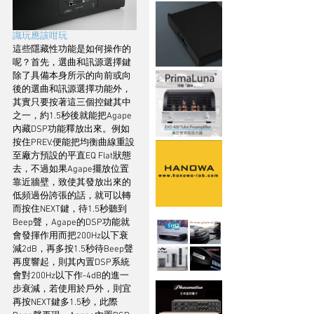
識玩應該咁玩
這些隱藏性功能是如何操作的
呢？首先，選曲和訊源選擇鍵
除了具備本身所示的向前或向
後的選曲和訊源選擇功能外，
其實只要按著這三個控鍵其中
之一，約1.5秒後就能把Agape
內藏DSP功能釋放出來。例如
按住PREV.便能把均衡曲線重設
至廠方預設的平直EQ Flat狀態
去，不過如果Agape擺放位置
靠近牆壁，致使其發放出來的
低頻過份誇張的話，就可以轉
而按住NEXT鍵，待1.5秒聽到
Beep聲，Agape的DSP功能就
會發揮作用而把200Hz以下衰
減2dB，再多按1.5秒待Beep聲
再度響起，則其內置DSP系統
會對200Hz以下作-4dB的進一
步衰減，若使用於戶外，則宜
再按NEXT鍵多1.5秒，此際