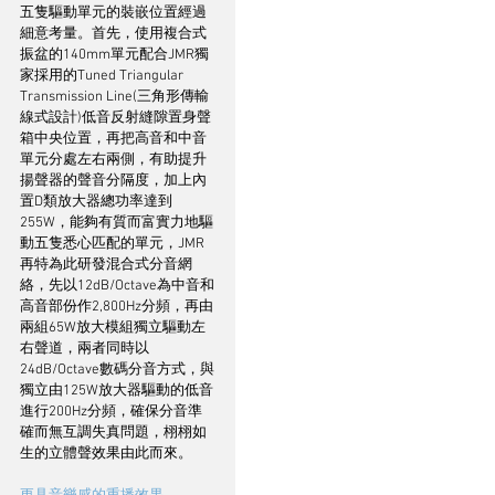
五隻驅動單元的裝嵌位置經過
細意考量。首先，使用複合式
振盆的140mm單元配合JMR獨
家採用的Tuned Triangular 
Transmission Line(三角形傳輸
線式設計)低音反射縫隙置身聲
箱中央位置，再把高音和中音
單元分處左右兩側，有助提升
揚聲器的聲音分隔度，加上內
置D類放大器總功率達到
255W，能夠有質而富實力地驅
動五隻悉心匹配的單元，JMR
再特為此研發混合式分音網
絡，先以12dB/Octave為中音和
高音部份作2,800Hz分頻，再由
兩組65W放大模組獨立驅動左
右聲道，兩者同時以
24dB/Octave數碼分音方式，與
獨立由125W放大器驅動的低音
進行200Hz分頻，確保分音準
確而無互調失真問題，栩栩如
生的立體聲效果由此而來。