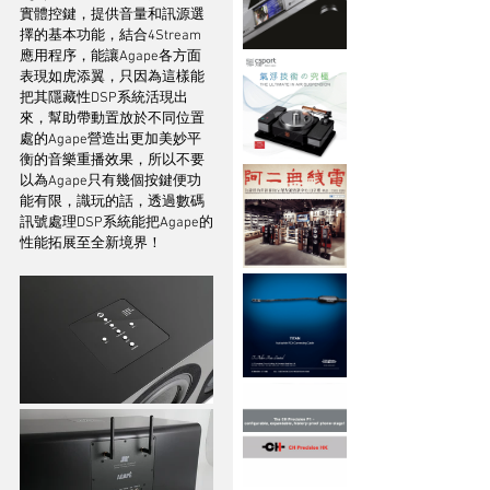
實體控鍵，提供音量和訊源選
擇的基本功能，結合4Stream
應用程序，能讓Agape各方面
表現如虎添翼，只因為這樣能
把其隱藏性DSP系統活現出
來，幫助帶動置放於不同位置
處的Agape營造出更加美妙平
衡的音樂重播效果，所以不要
以為Agape只有幾個按鍵便功
能有限，識玩的話，透過數碼
訊號處理DSP系統能把Agape的
性能拓展至全新境界！