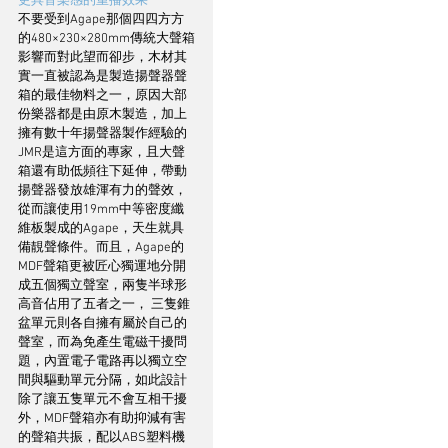
更具音樂感的重播效果
不要受到Agape那個四四方方
的480×230×280mm傳統大聲箱
影響而對此望而卻步，木材其
實一直被認為是製造揚聲器聲
箱的最佳物料之一，原因大部
份樂器都是由原木製造，加上
擁有數十年揚聲器製作經驗的
JMR是這方面的專家，且大聲
箱還有助低頻往下延伸，帶動
揚聲器發放雄渾有力的聲效，
從而讓使用19mm中等密度纖
維板製成的Agape，天生就具
備靚聲條件。而且，Agape的
MDF聲箱更被匠心獨運地分開
成五個獨立聲室，兩隻半球形
高音佔用了五者之一， 三隻錐
盆單元則各自擁有屬於自己的
聲室，而為免產生電磁干擾問
題，內置電子電路再以獨立空
間與驅動單元分隔，如此設計
除了讓五隻單元不會互相干擾
外，MDF聲箱亦有助抑減有害
的聲箱共振，配以ABS塑料機