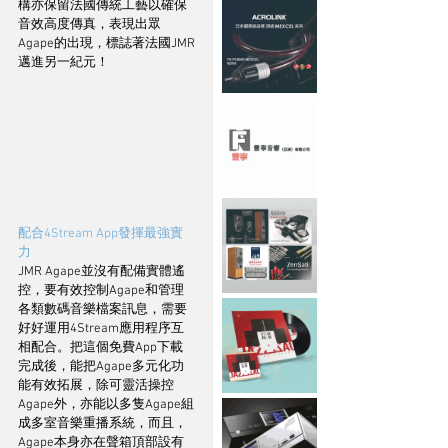
構亦保留法國傳統工藝以確保
音效高度傳真，表現出眾
Agape的出現，標誌著法國JMR
邁進另一紀元！
配合4Stream App發揮最強實
力
JMR Agape並沒有配備實體遙
控，要有效控制Agape和管理
各類數碼音樂檔案訊息，需要
好好運用4Stream應用程序互
相配合。把這個免費App下載
完成後，能把Agape多元化功
能有效拓展，除可靈活操控
Agape外，亦能以多隻Agape組
成多室音樂重播系統，而且，
Agape本身亦在聲箱頂部設有