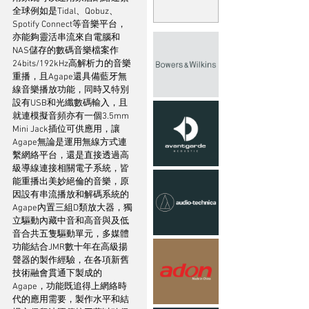
全球例如是Tidal、Qobuz、
Spotify Connect等音樂平台，
亦能夠靈活串流來自電腦和
NAS儲存的數碼音樂檔案作
24bits/192kHz高解析力的音樂
重播，且Agape還具備藍牙無
線音樂播放功能，同時又特別
設有USB和光纖數碼輸入，且
就連模擬音頻亦有一個3.5mm 
Mini Jack插位可供應用，讓
Agape無論是運用無線方式連
繫網絡平台，還是直接透過高
級導線連接相關電子系統，皆
能重播出美妙絕倫的音樂，原
因設有串流播放和解碼系統的
Agape內置三組D類放大器，獨
立驅動內藏中音和高音與及低
音合共五隻驅動單元，多媒體
功能結合JMR數十年在高級揚
聲器的製作經驗，在各項新舊
技術融會貫通下製成的
Agape，功能既追得上網絡時
代的應用需要，製作水平和結