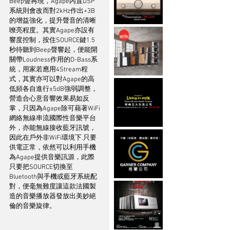
Beep聲再現，Agape內置DSP
系統則會改而對2kHz作出+3B
的增益強化，提升聲音的清晰
嘹亮程度。其實Agape亦設有
響度控制，按住SOURCE鍵1.5
秒待聽到Beep聲響起，便能開
關帶Loudness作用的D-Bass系
統，用家若應用4Stream程
式，其實亦可以對Agape的高
低頻各自進行±5dB強弱調整，
營造合心意音響效果易如反
掌，只因為Agape除可藉著WiFi
網絡無線串流國際性音樂平台
外，亦能無線接收藍牙訊號，
因此在戶外非WiFi環境下.只要
供電正常，依然可以利用手機
為Agape提供音樂訊源，此際
只要把SOURCE切換至
Bluetooth與手機或藍牙系統配
對，便毫無難度讓這款法國製
造的音樂播放器發放出美妙絕
倫的音樂旋律。