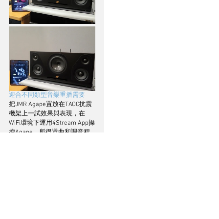
迎合不同類型音樂重播需要
把JMR Agape置放在TAOC抗震
機架上一試效果與表現，在
WiFi環境下運用4Stream App操
控Agape，所得選曲和調音程
序等各項功能叫人稱心滿意，
只因為Agape輕而易舉，便能
夠讓用家任意從國際性網絡音
樂平台提供的海量作品名單
中，挑選到各類迎合心意的音
樂作品，便捷有效的特色，代
表只要手機或平板在手，簡單
配合便可以發揮無窮無盡的聆
聽樂趣，而且Agape在接通例