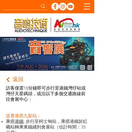
返回
訪客僅需10分鐘即可步行至港鐵灣仔站或
灣仔天星碼頭，或沿以下多個交通路線前
往會展中心：
從香港西九龍站：
乘搭
港鐵
: 步行至柯士甸站，乘搭港鐵於紅
磡站轉乘東鐵綫到會展站（估計時間：35