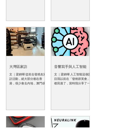
德國留聲機（DG）自1980年
比常見的Delta-Sigma (ΔΣ)
CD機絕不困難。 先從Roon核
一款產品突然大幅減價又會
代第一個全模擬錄音，全模
DAC更靚聲，但心水清的發燒
心說起，它是整套Roon系統
怎樣想呢？會否讓發燒友購
擬混音、母帶製作及刻片，
友都應該知道，R-2R並非什
的心臟，負責讀取音檔，管
買意欲下降，嚴重影響產品
或稱為“AAA”製作。在這個數
麼新事物，如果從電子學角
理數據庫，處理用戶介面互
銷售？像Kondo選擇停售產品
碼年代，AAA製作加上是45轉
度來說，R-2R解碼線路歷史
動，以及進行數碼訊號處理
的廠家大概是因為這個原因
黑膠唱片，演繹者是殿堂級
悠久，但應用在高級音響器
（DSP）、EQ等，這些工作
吧！ 雖然我不是在寫財經專
鋼琴大師Mikhail Pletnev，曲
材上卻又不是很老遠的事。
都需要大量CPU和RAM資源，
欄，更不會給大家作出任何
目是蕭邦及史克里亞賓的前
1980年代的早期CD播放器曾
如果玩HQ Player升頻軟件的
投資建議，但容我簡述一下
奏曲，非常親民，所以對一
採用單片式R-2R DAC芯片，
話，甚至需要GPU進行加速。
影響銀價的各種因素，作為
眾古典黑膠發燒友有一定的
然而在單一芯片上製造數十
由此可見，Roon核心最好在
讀者的你，請自行分析一
叫座力，但讓我完全估不到
個電阻值準確的電阻是一件
一
下，如果你認為銀價會進一
是此唱片突然變得異常熱
極度困難的事情，而且成本
步上升，那麼要趁早出手買
賣，而且原因是有人在網上
亦非常高昂，只要有微小的
下心儀的純銀音響線或器材
宣稱自己購入此唱片後「中
製造偏差都會導致非線性響
了。 其實今次銀價急升，很
伏了」！ 有人說此唱片聲音
應及失真，因此，後來R-2R
大灣區家訪
音響寫手與人工智能
多分析認
極劣，沒有高音，音像下
DAC芯片逐漸被後來更易量產
文 ｜梁錦暉 從前去發燒友家
文 ｜梁錦暉 人工智能這個題
沉，甚至拿出Pletnev及其他
及測量性能更優勝的Delta-
訪活動，絕大部分都在香
目我以前在「發燒群英會」
鋼琴家的DG錄音作對比，去
Sigma DAC所取代。 到了
港，很少會去內地，澳門或
都寫過了，當時我分享了一
證明此片衰聲得很。我很奇
2010年代，R-2R又再度興
其他國家，因為幾小時的家
些我在人工智能應用上的一
怪，為什麼我聽到的跟他們
起，不過就以分立
訪不值得花上半天時間去舟
些個人體驗，那時候的結論
說的差異那麼大呢？當然我
（Discrete）形式出現。分立
車勞動，除非目標系統是一
是人工智能的資料準確度欠
沒有機會到那些發燒友家
設計通過在電路板上使用手
套讓我極之好奇的組合。不
佳，甚至出現「憑空想像」
訪，替他們找一下問題，即
工匹配的高精度電阻，突破
過，自從“港車北上”政策實施
的情況，所以不太適合作為
使我有空，那些以「大師」
了芯片集成的限制，不過，
之後，整個大灣區音響發燒
一個寫手的工具。不過，時
自居的資深發燒友也不會容
成本就非常高了。 那麼，究
友的發燒窩一下子打破地域
移世易，近兩年人工智能的
許我上門給予任何意見吧！
竟R-2R跟Delta-Sigma如何比
界限，過去一年時間，我到
發展實在飛快，今天人工智
就這樣，當我在網上以一個
較呢？ R-2R DAC工作原理 R-
珠海、深圳、順德等城市去
能已經聰明得多了，準確度
很平和的心態去討論此片音
2R DAC的核心其實是由兩種
家訪，跨城市家訪彷彿變成
亦提升不少，透過多個不同
效時，反而換來一些極之
電阻值（即R和2R）以梯形網
一件輕而易舉的事情。 執筆
聊天機器人，可以很快速地
「防禦性」的回應，甚至是
絡、數碼開關及穩定的參考