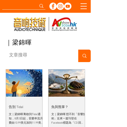
｜梁錦暉
告別 Tidal
魚與熊掌？
文｜梁錦暉 剛收到Tidal通
文｜梁錦暉 想不到「音響技
知，8月3日起，音樂串流月
術」近來一篇刊登在
費由10.99美元加到11.99美
Facebook標題為「CD 回