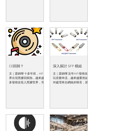
元，於是我便馬上取消訂閱
歸？」的貼文，在短短一個
了。 加價從來只是一個導火
星期内獲得114,000瀏覽次
線，每月多付1美元，本身就
數、595個讚、132個回應及
是微不足道，但這個動作讓
59個分享，身為貼文的作
我停下來認真問自己一句：
者，我也感到十分驚訝。在
我真的需要它嗎？ 不計我所
眾多回應中，我發現有不少
擁有的實體音樂（CD、
留言都十分有趣，值得跟大
SACD、黑膠），我的數碼音
家分享一下我對這些留言的
樂庫存有7372張專輯，扣除
睇法。 「想聽音樂先聽一下
重複的專輯都至少有7000
串流，喜歡才買CD，減少中
張。假設我每天聽一張，要
伏機會」 的而且確，先聽串
消化整個音樂庫，估計至少
流後買CD不失為一個減少買
20年。我還有幾多個20年？
入自己不喜歡CD的機會，先
這個問題就是整個決定的基
不說「中伏」的情況，很多
礎。 我們音響發燒友常把
時我們是否喜歡某一個錄
「收藏」兩個字掛在嘴邊，
音，親耳聽過才知道，如果
CD回歸？
深入探討 SFP 模組
但在串流年代，「收藏」是
專輯除了有CD版外還有串流
文｜梁錦暉 十多年前，HiFi
文｜梁錦暉 近年HiFi發燒友
一個被偷換了的概念。你沒
版，這個不失為一個防止浪
界出現黑膠回歸熱，越來越
玩音樂串流，越來越重視如
擁有任何音軌，串流服務讓
費的好方法。 「串流有時下
多發燒友投入黑膠世界，市
何處理來自網絡的噪音，當
你擁有只不過是一個取用
架，安室奈美惠就是一個好
場上黑膠唱片、黑膠唱盤、
然各師各法，有的向網絡線
權，每個月續約一次，一旦
例子。」這個我也有類似經
唱臂、唱頭產品亦越來越盛
及網絡設備埋首，有的採用
斷約，整個音樂庫就在你面
歷，明明在串流服務上找到
行，同時間，音樂串流也迅
光隔進行電器隔離，甚至越
前蒸發，這不是「收藏」，
心儀的專輯，但過了一陣子
速興起，Tidal、MQA、Roon
來越多廠家在他們的串流產
這只是租賃！ 我那7000+專輯
就沒有了，可能是版權問
到後來Spotify Lossless、
品中加入SFP端口（俗稱「光
的私人音樂庫，是我過去20
題，也可能是歌手要求下
Qobuz Connect充斥著市場，
口」），用家可以直接把光
幾年來辛辛苦苦用CD rip、黑
架，無論是什麼原因，消費
在黑膠和串流雙重夾擊下，
纖線由交換器或路由器的光
膠轉錄、高清音檔下載建立
者只可以接受，投訴無門，
CD銷量逐年向下，很多發燒
口接到串流器，這樣無論網
出來的，每一張如何得來我
這個我認為是串流「死
友，甚至音響評論員都喊著
絡有多少噪音，都不會通過
都記得，有一部分更是連封
症」，若要保證自己能夠隨
「CD已死」的口號，甚至預
光口進入串流器裡面，隔絕
套圖片也是自己掃描得來
時聽到自己喜歡的音樂，那
言不久將來再沒有廠家生產
網絡高頻噪音干擾。 不過，