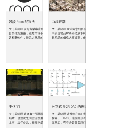
的。現在我用Roon來管理
就買實體音樂吧！ 「CD收藏
CD和CD播放器。 不過，如果
事情如果是這樣簡單，用光
它，用家體驗比坊間的串流
困難，規格不高，有損毀變
我們看事實和統計數字，
口這一招豈不是無敵？那些
平台更優勝。即使我外出
質風險」收藏是否困難，在
「CD已死」是完全站不住
專門製造發燒音響用的網絡
時，我也能用Roon ARC去用
於你收藏多少及有多少地方
腳，相反，「CD回歸」的態
交換器及發燒網絡線的不就
手機去串流自己
可以用來收藏，因人而異；
勢在過去一兩年已經逐漸形
要通通結業？ 當然不是，用
淺談 Roon 配置法
白銀狂潮
CD規格不及高清（如24
成！ 先看看一些權威性的統
「光口」或「光隔」當然能
文｜梁錦暉 說起音樂串流和
文｜梁錦暉 最近留意到多個
計數字，根據IFPI全球音樂報
夠把路由器和串流器做到完
音樂檔案重播，雖然市場不
高級音響品牌紛紛把旗下純
告2026，全球錄製音樂銷售
全電器隔離，無論是射頻或
乏相關軟件，較為人熟悉的
銀產品的價格大幅提高，例
在2025全年增長了6.4%，達
電磁波，都無法透過網絡進
有Roon、Audirvana、
如，荷蘭Siltech由三月份開
到317億美元，連續11年增
入串流器內，但是SFP本身卻
JPLAY、JRiver、Plexamp、
始加價，內地品牌Viborg（維
長，其中讓人意外的是，實
並不是完美的。 SFP本是一
Squeezebox（現稱Lyrion）、
堡）也為旗下純銀音響線調
體音樂回復增長，按年升
枚主動式裝置，需要電能把
Foobar 2000等等，但最為高
升價格，日本Kondo也因為銀
8%，其中黑膠錄得第19年增
電子訊號轉換成光能，或反
階串流發燒友所推崇的，莫
價大起大落暫停接受四款產
長，幅度達13.7%，更讓人大
轉過來。質素低的SFP往往用
過於Roon，原因很簡單，
品的訂單，包括一款單聲道
跌眼鏡的是，CD收入在多個
上噪音十分大的開關式電
Roon早已超越播放器的範
真空管功放。 一眾音響廠家
市場打破長期跌勢，2025年
供，開關式電供本身就有高
疇，它更是一套強大的音樂
對應措施不外乎把成本轉嫁
全球竟然獲得3.7%增長！ 這
頻噪音，這些噪音便對串流
管理及分發（Distribution）系
到消費者身上，不過，由於
次CD銷售年度增長究竟是
器造成直接影響。 SFP本身
統。然而，Roon有很多不同
銀價大起大跌，廠方定價都
「死貓彈」，還是像黑膠一
亦會發熱，而且不少，如果
配置方案，每一種方案有其
有點困難，今天銀價升到每
樣開展一個長期升勢呢？ CD
串流器內部架構沒有考慮SFP
優點和缺點，但沒有任何一
盎司120美元，你把產品加價
銷售回升動力並非來自大眾
散熱的問題，它的熱力有可
種方案是公認最好而又適合
去反映成本上升，無可厚
市場，很大可能
能會直接影響串流器的解碼
全部發燒友的。 Roon的配置
非，但明天突然急跌到每盎
線路溫度或模擬放大線路的
理念其實跟訊源及放大器原
司72美元（正如二月五日那
工作溫度，從而影響音效。...
理有點相似，一體化的方案
一天），作為廠家的你怎麼
中伏了!
分立式 R-2R DAC 的復興
最省心省力，分體式則可以
辦？馬上減價？還是等一
文｜梁錦暉 近來有一張黑膠
文｜梁錦暉 近幾年在Hi Fi音
提高音效。然而，建構Roon
等？你總不能今天5萬港元賣
唱片，發燒友之間討論熱度
響界，「R-2R」這個名詞再
系統可說是一門“分離”與“隔
一條純銀電源線，明天因為
之高，近年少見，它雖不是
度興起，有不少音響名牌打
離”的藝術，你若然掌握到這
銀價急跌又突然減價到4萬港
什麼天碟或名盤，但可算是
響「R-2R」的旗號，標榜它
門藝術，把Roon玩得靚聲過
元，剛入手的消費者見到同