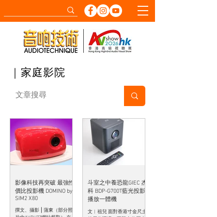
｜家庭影院
影像科技再突破 最強性
斗室之中養恐龍GIEC 杰
價比投影機 DOMINO by
科 BDP-G700T藍光投影
SIM2 X80
播放一體機
撰文、攝影 ⎮ 蒲東（部分照
文︱祖兒 面對香港寸金尺土