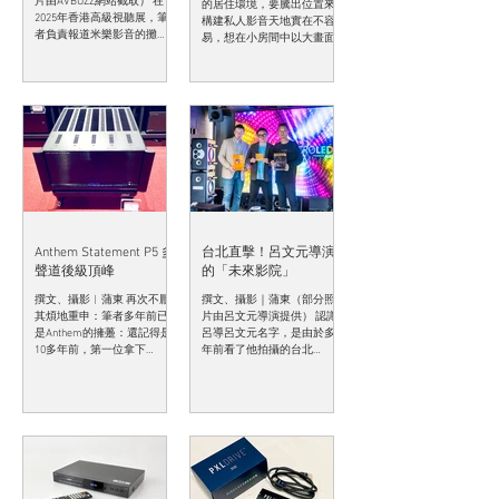
片由AVBUZZ網站截取） 在
的居住環境，要騰出位置來
2025年香港高級視聽展，筆
構建私人影音天地實在不容
者負責報道米樂影音的攤
易，想在小房間中以大畫面
位，他們展示了意大利名牌
欣賞 Blu-ray、煲劇甚至打機
投影機DOMINO by SIM2 X80。
都是遙不可及的事，一方面
這部投影機是致敬其2006年
在選購電視時要考慮到屏幕
推出的SIM2 Domino D80。兩
大小是否適合空間面積，同
者相距二十年，雖然外型極
時也可能要以費用較高的掛
為相似，但技術與質素，當
牆方式安裝，還未計一大堆
然沒有可能比擬。 也由於
外露接線會影響家居環境...
SIM2 X80以其極高質素的畫質
配以入門投影機的價錢（4萬
頭），我當然也非常感興
趣，當然要借回家作「詳細
檢測」，勢估不到，卻讓我
走進記憶迴廊之中…… 傳承歐
Anthem Statement P5 多
台北直擊！呂文元導演
洲藍血貴族血統 SIM2的前身
聲道後級頂峰
的「未來影院」
是意大利品牌Sèleco，本來
撰文、攝影︱蒲東 再次不厭
撰文、攝影｜蒲東（部分照
是金章（Zanussi）的其中一
其煩地重申：筆者多年前已
片由呂文元導演提供） 認識
個部門，最初研發顯示屏及
是Anthem的擁躉：還記得是
呂導呂文元名字，是由於多
機頂盒，經過多番股權買
10多年前，第一位拿下
年前看了他拍攝的台北
賣、易手、合併，於90年代
Anthem代理的，是別超家庭
101「跨年星空派對」煙花滙
末，最賺錢的視頻器材部
影院，我也是在他們的展示
演的片段，那種超高對比度
分，拆出來變成了Sèleco
廳稍稍聽過Anthem的D2V前
及超細膩的畫面，一看難
Italtel Multimedia S.p.A.
級配上Statement P5及P2後
忘，也對呂導這位高清視頻
（SIM2）。其實Sèleco時
級，那種高密度及豐厚的聲
界的翹楚有極深刻印象：他
代，它們的三槍CRT投影機已
音，至今仍令我魂牽夢縈。...
是台灣拍攝高清畫質影片的
相當有名，如圖中的SVT-
先導者、永遠都走在最前
180。在轉名為SIM2之後，繼
端，當年剛有...
承了Sèleco意大利的貴族血