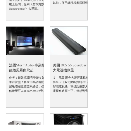
網上照片） 執筆之際，看到
以前，便已經積極參與研發
網上新聞，提到《奧本海默
和製造涉及多聲道沉浸式音
Oppenheimer》大導演
效(Immersive Sound)表現的
Christopher Nolan說到「僅在
產品和軟件開發工作，經超
串流媒體平台上發行的電影
過十年不斷努力改革和重組
十分危險」，他認為製片人
之後，這幾年的發展變得更
的電影有天會從串流媒體中
趨穩定和成熟，推出的各類
消失一段長時間：「如果電
型...
影只存在於串流媒體中，它
們會...
法國StormAudio 專業級
美國 OXS S5 Soundbar
龍捲風暴由此起
大電視機救星
作者：鍾啟源 影音發燒友如
文︱馬田 現今大薄屏電視機
果在試盡了各大日本品牌的
降至 5 仟多元便能買到 86” 4K
超級環迴立體聲系統後，仍
智能電視機，我也想換部大
然希望可以在Immersive音效
電視來過癮一下，但想到音
表現上再進一步，務求再現
效就覺得麻煩了，薄屏電視
出來的多聲道沉浸式音響效
機最要命是聲音單薄刺耳，
果，在聲音包圍感方面發放
必需使用 Soundbar 或音響組
得更覺精準有效而密不透
合，否則雙耳活受罪。選購
風，那麼，法國StormAudio
Soundbar...
相信會是你最值得留意的頭
號獵物！...