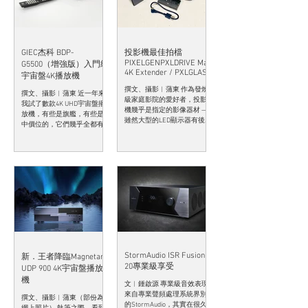
統設計及技術之餘，更發揚
光大，把質素提升至另一層
次，推出多代投影機「名器
GIEC杰科 BDP-
投影機最佳拍檔
PIXELGENPXLDRIVE Max
G5500（增強版）入門級
4K Extender / PXLGLASS
宇宙盤4K播放機
8 Hybrid HDMI線
撰文、攝影︱蒲東 作為發燒
撰文、攝影︱蒲東 近一年來
級家庭影院的愛好者，投影
我試了數款4K UHD宇宙盤播
機幾乎是指定的影像器材 ——
放機，有些是旗艦，有些是
雖然大型的LED顯示器有後來
中價位的，它們幾乎全都有
居上之勢，但投影機畫面的
一定質素，有些更是超乎我
電影感、價錢上的優勢（大
想像的好。為何串流電影為
型的LED顯示器還是天價），
主的現在，還有廠商那麽充
加上配合透聲幕的準確聲音
滿熱誠地推出4K宇宙盤播放
結像力（使用LED顯示器，主
機呢？我在拙文已提出過，
聲道就要安放在顯示器的上
暫時串流的技術還未能追上
邊或下邊，暫時...
4KUHD實體的聲畫質素...
StormAudio ISR Fusion
新．王者降臨Magnetar
20專業級享受
UDP 900 4K宇宙盤播放
機
文︱鍾啟源 專業級音效表現
來自專業聲頻處理系統界別
撰文、攝影︱蒲東（部份為
的StormAudio，其實在很久