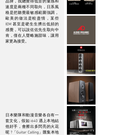
品牌，我總覺得低音的量感和
速度是兩種不同取向，日系風
格是把聽覺最敏感範圍強調，
歐美的做法是較盡情，某些 
IEM 甚至是硬生生擠出低頻的
感覺，可以說佐佐先生取向中
肯，僅在人聲略施甜味，讓用
家更為接受。
日本樂隊和動漫音樂各自有一
套文化，假如 i640 遇上本地結
他好手，會擦出多閃亮的火花
呢 ?「Guitar Calling」匯集本地