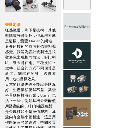
普世定律
狂熱流過，剩下是技術，其他
範疇或許是例外，但耳機界就
是這樣，瀏覽 Clariar 的網站，
看介紹技術的頁面有似曾相識
感覺。我認為設計或製造是很
難避免出現相同情況，好比喇
叭，來去是在兩、三種技術上
兜轉，組合的方式不同便算是
新了。關鍵在於誰可透徹運
用，造出目標效果。
日本的經濟也許不能說是狀況
好，生產業卻仍然不差，某些
科普應用於各行業，Clariar 也
沾上一些，例如耳機外殼能使
用醫療級的 3D 打印機器編製，
是金屬打印不是廉價塑料，耳
殼內有金屬小管相連，這是用
作區隔三頻聲道管，中間位置