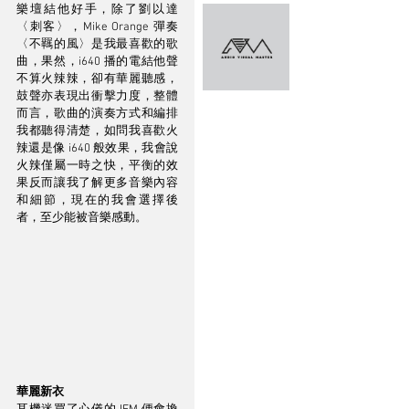
樂壇結他好手，除了劉以達
〈刺客〉，Mike Orange 彈奏
〈不羈的風〉是我最喜歡的歌
曲，果然，i640 播的電結他聲
不算火辣辣，卻有華麗聽感，
鼓聲亦表現出衝擊力度，整體
而言，歌曲的演奏方式和編排
我都聽得清楚，如問我喜歡火
辣還是像 i640 般效果，我會說
火辣僅屬一時之快，平衡的效
果反而讓我了解更多音樂內容
和細節，現在的我會選擇後
者，至少能被音樂感動。
華麗新衣