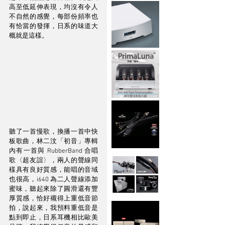
高至低延伸表現，均沒有令人
不自然的感覺，每部份頻率也
有恰當的發揮，日系的味道大
概就是這樣。
聽了一首慢歌，換播一首中快
板歌曲，林二汶「初音」專輯
內有一首與 RubberBand 合唱
歌〈超友誼〉，兩人的聲線同
樣具有良好質感，能唱的音域
也很高，i640 為二人聲線添加
蜜味，聽起來除了圓滑還有豐
厚質感，恰好襯得上重低音節
拍，說起來，我預料重低音是
點到即止，日系耳機相比歐美