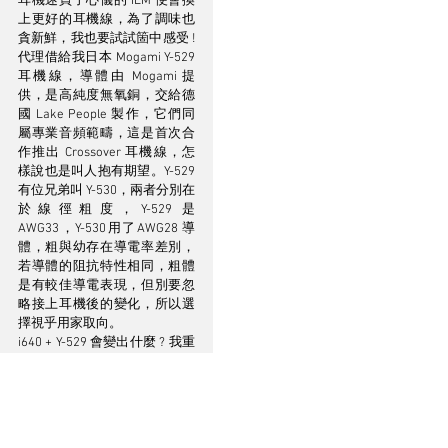
耳機迷買了心儀的 IEM 便會換
上更好的耳機線，為了調味也
貪新鮮，我也要試試箇中感受 ! 
代理借給我日本 Mogami Y-529 
耳機線，導體由 Mogami 提
供，是高純度無氧銅，交給德
國 Lake People 製作，它們同
屬專業音頻範疇，這是首次合
作推出 Crossover 耳機線，怎
樣說也是叫人抱有期望。Y-529 
有位兄弟叫 Y-530，兩者分別在
於線徑粗度，Y-529 是
AWG33，Y-530用了AWG28 導
體，粗與幼存在導電率差別，
若導體的阻抗特性相同，粗體
是有較佳導電表現，但別要忽
略接上耳機後的變化，所以選
擇視乎用家取向。
i640 + Y-529 會變出什麼 ? 我重
聽剛才的數首音樂，轉變頗為
明顯，高音飊得更上，帶動了
空間感上升，同時間也感覺樂
器的分佈較未換線前寬闊，容
我作個比喻，i640 未換線前像 