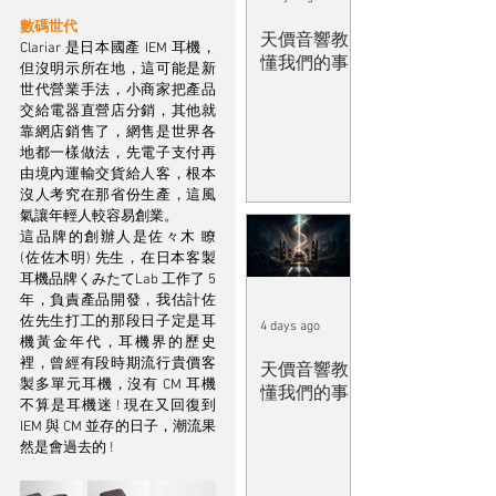
數碼世代
天價音響教
Clariar 是日本國產 IEM 耳機，
懂我們的事
但沒明示所在地，這可能是新
世代營業手法，小商家把產品
交給電器直營店分銷，其他就
靠網店銷售了，網售是世界各
地都一樣做法，先電子支付再
由境內運輸交貨給人客，根本
沒人考究在那省份生產，這風
氣讓年輕人較容易創業。
這品牌的創辦人是佐々木 瞭 
(佐佐木明) 先生，在日本客製
耳機品牌くみたてLab 工作了 5 
年，負責產品開發，我估計佐
佐先生打工的那段日子定是耳
4 days ago
機黃金年代，耳機界的歷史
裡，曾經有段時期流行貴價客
天價音響教
製多單元耳機，沒有 CM 耳機
懂我們的事
不算是耳機迷 ! 現在又回復到 
IEM 與 CM 並存的日子，潮流果
然是會過去的 ! 