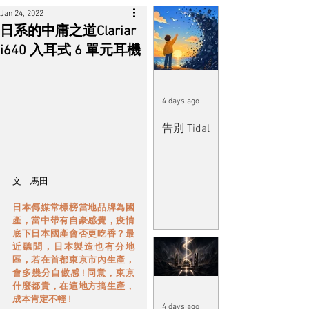
Jan 24, 2022
日系的中庸之道Clariar
i640 入耳式 6 單元耳機
4 days ago
告別 Tidal
文｜馬田
日本傳媒常標榜當地品牌為國
產，當中帶有自豪感覺，疫情
底下日本國產會否更吃香？最
近聽聞，日本製造也有分地
區，若在首都東京市內生產，
會多幾分自傲感 ! 同意，東京
什麼都貴，在這地方搞生產，
成本肯定不輕 ! 
4 days ago