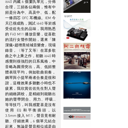
i640 內藏 6 個婁氏單元，分佈
合理，三頻各佔兩個，惟有中
頻是分為中、高及中、低，配
一條四芯 OFC 耳機線。IEM 今
天已很成熟，測試 i640 等於感
受佐佐先生的品味，我用熟悉
的 FiiO M11 播放音樂，從喜歡
的流行女聲作開始，選來「陳
潔儀×趙增熹傾城音樂會」現場
錄音，〈等了又等〉在眾多歌
曲之中上乘之作，初聽 i640 時
感覺到很強烈的日系風格，中
音略為圓滑突出，高、低頻整
體表現平均，例如歌曲前奏，
鋼琴與小提琴兩者合奏是很和
諧，這種效果多聽數小時也不
疲累，我欣賞佐佐先生對人聲
的細緻調校，是精細到能聽出
她的聲帶閉合、用力、呼吸...
等等技巧，叫我感驚喜是沒有
使用 EQ 和平衡插頭，以 
3.5mm 接入 M11，聲音竟有耐
聽、仔細效果，6 個單元結合
起來，無論是聲音相位或是由