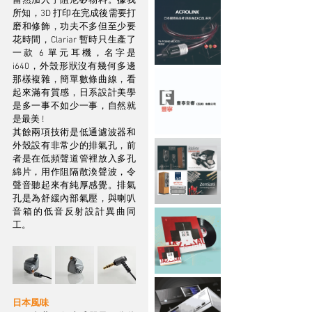
當然加入了阻尼矽物料。據我
所知，3D 打印在完成後需要打
磨和修飾，功夫不多但至少要
花時間，Clariar 暫時只生產了
一款 6 單元耳機，名字是 
i640，外殼形狀沒有幾何多邊
那樣複雜，簡單數條曲線，看
起來滿有質感，日系設計美學
是多一事不如少一事，自然就
是最美 ! 
其餘兩項技術是低通濾波器和
外殼設有非常少的排氣孔，前
者是在低頻聲道管裡放入多孔
綿片，用作阻隔散渙聲波，令
聲音聽起來有純厚感覺。排氣
孔是為舒緩內部氣壓，與喇叭
音箱的低音反射設計異曲同
工。
日本風味