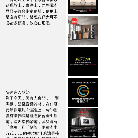
到唱盤上，實際上，除靜電產
品只要符合指定距離，使用上
是沒有竅門，發燒友們大可不
必諸多顧慮，放心使用吧 ! 
快速進入狀態
到了今天，仍有人會問，CD 和
黑膠，甚至音響器材，為什麼
要除靜電呢 ? 理論上，兩件物
體有接觸或是碰撞便會產生靜
電，這叫接觸帶電，其餘還有
「摩擦」和「剝落」兩種產生
方式，CD 的播放動作應該是接