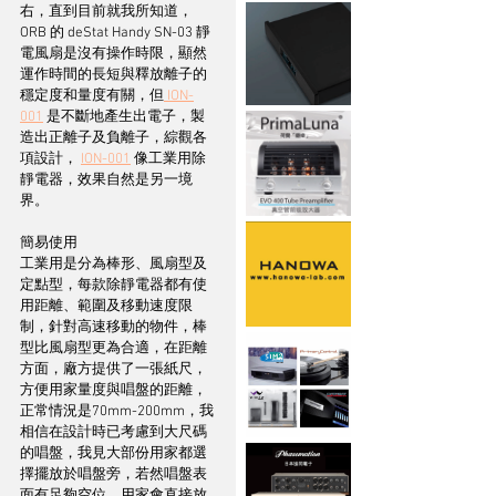
右，直到目前就我所知道，
ORB 的 deStat Handy SN-03 靜
電風扇是沒有操作時限，顯然
運作時間的長短與釋放離子的
穩定度和量度有關，但
 ION-
001
 是不斷地產生出電子，製
造出正離子及負離子，綜觀各
項設計， 
ION-001
 像工業用除
靜電器，效果自然是另一境
界。
簡易使用
工業用是分為棒形、風扇型及
定點型，每款除靜電器都有使
用距離、範圍及移動速度限
制，針對高速移動的物件，棒
型比風扇型更為合適，在距離
方面，廠方提供了一張紙尺，
方便用家量度與唱盤的距離，
正常情況是70mm-200mm，我
相信在設計時已考慮到大尺碼
的唱盤，我見大部份用家都選
擇擺放於唱盤旁，若然唱盤表
面有足夠空位，用家會直接放