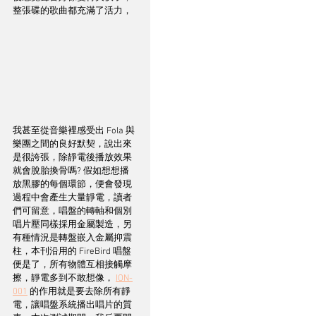
整張碟的歌曲都充滿了活力，
我甚至從音樂裡感受出 Fola 與
樂團之間的良好默契，說出來
是很誇張，除靜電後播放效果
就會脫胎換骨嗎? 假如想想播
放黑膠的每個環節，便會發現
過程中會產生大量靜電，讀者
們可留意，唱盤的轉軸和個別
唱片壓同樣採用金屬製造，另
有種情況是轉盤嵌入金屬抑震
柱，本刊沿用的 FireBird 唱盤
便是了，所有物體互相接觸摩
擦，靜電多到不敢想像， 
ION-
001
 的作用就是要去除所有靜
電，讓唱盤系統播出唱片的質