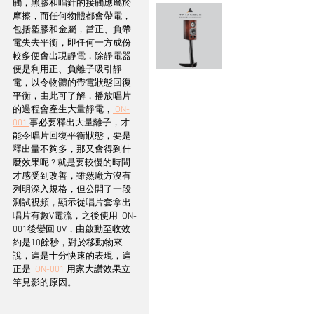
觸，黑膠和唱針的接觸應屬於
摩擦，而任何物體都會帶電，
包括塑膠和金屬，當正、負帶
電失去平衡，即任何一方成份
較多便會出現靜電，除靜電器
便是利用正、負離子吸引靜
電，以令物體的帶電狀態回復
平衡，由此可了解，播放唱片
的過程會產生大量靜電，
ION-
001 
事必要釋出大量離子，才
能令唱片回復平衡狀態，要是
釋出量不夠多，那又會得到什
麼效果呢 ? 就是要較慢的時間
才感受到改善，雖然廠方沒有
列明深入規格，但公開了一段
測試視頻，顯示從唱片套拿出
唱片有數V電流，之後使用 ION-
001後變回 0V，由啟動至收效
約是10餘秒，對於移動物來
說，這是十分快速的表現，這
正是
 ION-001 
用家大讚效果立
竿見影的原因。