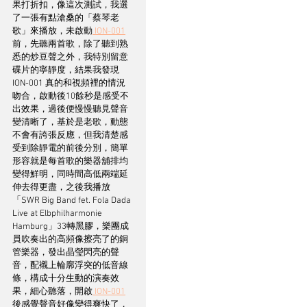
果打折扣，像這次測試，我選
了一張有點滄桑的「蔡琴老
歌」來播放，未啟動
 ION-001
前，先聽兩首歌，除了聽到熟
悉的炒豆聲之外，我特別留意
碟片的寧靜度，結果我發現 
ION-001 真的和視頻裡的情況
吻合，啟動後10餘秒是感受不
出效果，過後便慢慢聽見聲音
變清晰了，基於是老歌，動態
不會有誇張反應，但我清楚感
受到除靜電的前後分別，簡單
形容就是每首歌的樂器舖排均
變得鮮明，同時間高低兩端延
伸去得更盡，之後我播放
「SWR Big Band fet. Fola Dada 
Live at Elbphilharmonie 
Hamburg」33轉黑膠，樂團成
員吹奏出的高頻像擦亮了的銅
管樂器，發出晶瑩閃亮的聲
音，配襯上輪廓浮突的低音線
條，構成十分生動的演奏效
果，細心聽落，開啟
 ION-001
後感覺聲音好像變得爽快了，