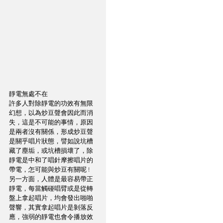
靜電無處不在
許多人對除靜電的功效有無限
幻想，以為炒豆聲會因此而消
失，這是不可能的事情，原因
是兩者沒有關係，形成炒豆聲
是關乎唱片狀態，譬如說坑槽
藏了塵垢，或坑槽損壞了，除
靜電是中和了唱針摩擦唱片的
帶電，怎可能與炒豆有關呢 ! 
另一方面，人體是最容易帶正
靜電，每當觸碰唱臂或是從轉
盤上拿起唱片，均會發出啪啪
聲響，其實拿起唱片是剝落反
應，強弱的靜電也會令播放效