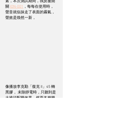
素，本次測試期間，我反覆開
關 
ION-001
，每每在使用時，
聲音就似抹走了表面的霧氣，
聲效是煥然一新，
像播放李克勤「復克 II」45 轉
黑膠， 未除靜電時，只聽到是
大堆頭配樂效果，然而各種樂
器的分隔度，人聲定位尚未達
到壁壘分明，待 
ION-001
發
功，樂器方還原出真實質感，
尤其是〈遙遠的她〉的鋼琴伴
奏，琴音起伏之間，流露了豐
富動態和細節泛音，高頻通透