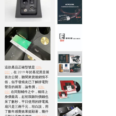
這款產品正確型號是 
ION-
001
，在 2019 年於慕尼黑音展
首次公開，聽聞來貨後銷情不
俗，似乎發燒友已了解靜電對
聲音的禍害，論售價，
ION-
001
 在同類輔件之中，稱得上
身價最高，起初我聽到價錢也
呆了數秒，平日使用的靜電風
扇只是三兩千元，坦白說，用
了數年感覺效果挺顯著，幾仟