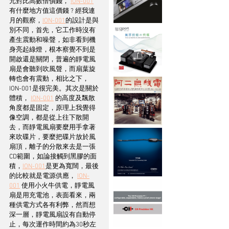
元對比高數倍價錢， 
ION-001
有什麼地方值這價錢 ? 經我連
月的觀察，
ION-001
的設計是與
別不同，首先，它工作時沒有
產生震動和噪聲，如非看到機
身亮起綠燈，根本察覺不到是
開啟還是關閉，普遍的靜電風
扇是會聽到吹風聲，而扇葉旋
轉也會有震動，相比之下，
ION-001是很完美。其次是關於
體積， 
ION-001
 的高度及飄散
角度都是固定，原理上我覺得
像空調，都是從上往下散開
去，而靜電風扇要麼用手拿著
來吹碟片，要麼把碟片放於風
扇頂，離子的分散來去是一張 
CD範圍，如論接觸到黑膠的面
積，
ION-001
是更為寬闊，最後
的比較就是電源供應， 
ION-
001
 使用小火牛供電，靜電風
扇是用充電池，表面看來，兩
種供電方式各有利弊，然而想
深一層，靜電風扇設有自動停
止，每次運作時間約為30秒左