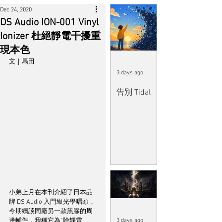
Dec 24, 2020
DS Audio ION-001 Vinyl
Ionizer 杜絕靜電干擾重
現本色
文｜馬田
3 days ago
告別 Tidal
小弟上月在本刊介紹了日本品
牌 DS Audio 入門級光學唱頭，
今期續談同廠另一款黑膠的周
邊輔件，我稱它為“除靜電
3 days ago