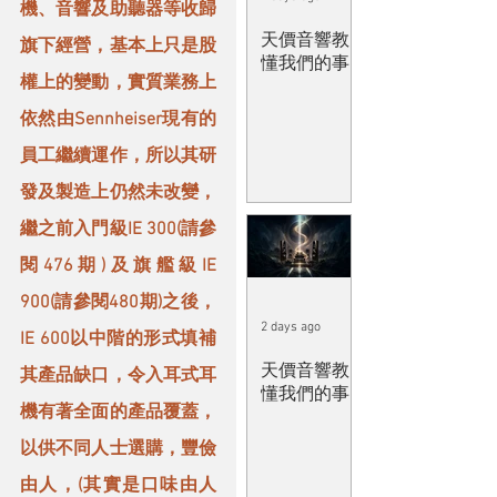
機、音響及助聽器等收歸
天價音響教
旗下經營，基本上只是股
懂我們的事
權上的變動，實質業務上
依然由Sennheiser現有的
員工繼續運作，所以其研
發及製造上仍然未改變，
繼之前入門級IE 300(請參
閱476期)及旗艦級IE 
900(請參閱480期)之後，
2 days ago
IE 600以中階的形式填補
天價音響教
其產品缺口，令入耳式耳
懂我們的事
機有著全面的產品覆蓋，
以供不同人士選購，豐儉
由人，(其實是口味由人