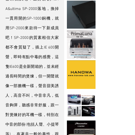
A&ultima SP-2000落地，換掉
一貫用開的SP-1000銅機，就
用SP-2000來款待一下新成員
吧！SP-2000的質素相信大家
都不會質疑了，插上IE 600開
聲，即時有點中毒的感覺，這
隻IE600是全新開箱的，並未經
過長時間的煲煉，但一開聲就
像一部膽機一樣，聲音甜美誘
人，高音不叫，中音非凡，低
音夠彈，聽感非常舒服，跟一
對煲煉好的耳機一樣，特別在
中音的部份(包括人聲、小提琴
等) ，有著非一般的毒性，跟