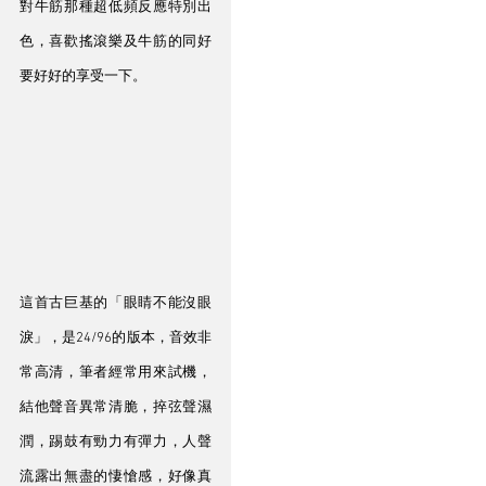
對牛筋那種超低頻反應特別出
色，喜歡搖滾樂及牛筋的同好
要好好的享受一下。
這首古巨基的「眼睛不能沒眼
淚」，是24/96的版本，音效非
常高清，筆者經常用來試機，
結他聲音異常清脆，捽弦聲濕
潤，踢鼓有勁力有彈力，人聲
流露出無盡的悽愴感，好像真