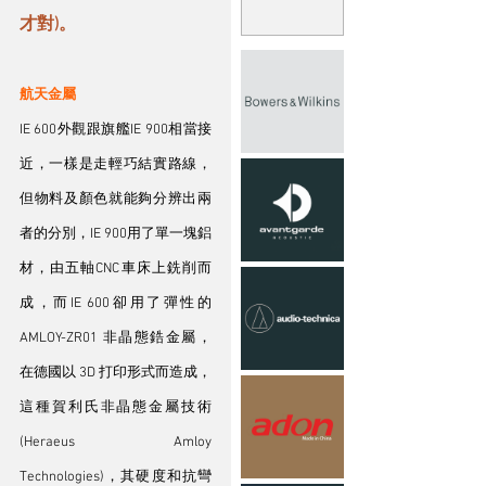
才對)。
航天金屬
IE 600外觀跟旗艦IE 900相當接
近，一樣是走輕巧結實路線，
但物料及顏色就能夠分辨出兩
者的分別，IE 900用了單一塊鋁
材，由五軸CNC車床上銑削而
成，而IE 600卻用了彈性的 
AMLOY-ZR01 非晶態鋯金屬，
在德國以 3D 打印形式而造成，
這種賀利氏非晶態金屬技術 
(Heraeus Amloy 
Technologies)，其硬度和抗彎