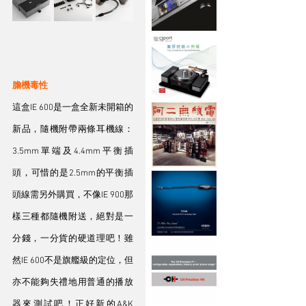
膽機毒性
這盒IE 600是一盒全新未開箱的
新品，隨機附帶兩條耳機線：
3.5mm單端及4.4mm平衡插
頭，可惜的是2.5mm的平衡插
頭線需另外購買，不像IE 900那
樣三種都隨機附送，絕對是一
分錢，一分貨的硬道理吧！雖
然IE 600不是旗艦級的定位，但
亦不能夠失禮地用普通的播放
器來測試吧！正好新的A&K 