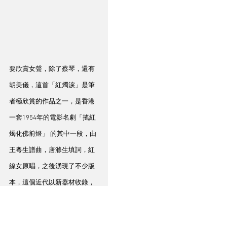
要欣賞女聲，除了蔡琴，還有
胡美儀，這首「紅燭淚」是筆
者極欣賞的作品之一，是香港
一套1954年的電影名劇「搖紅
燭化佛前燈」 的其中一段，由
王粵生譜曲，唐滌生填詞，紅
線女原唱，之後湧現了不少版
本，這個近代以新器材收錄，
不單止錄音一流，堂音空氣感
亦相當豐富，人聲立體感強，