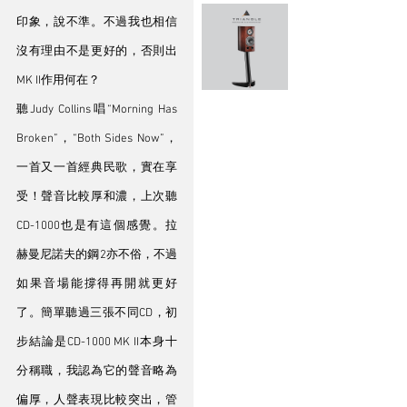
印象，說不準。不過我也相信
沒有理由不是更好的，否則出
MK II作用何在？
聽Judy Collins唱“Morning Has 
Broken”，“Both Sides Now”，
一首又一首經典民歌，實在享
受！聲音比較厚和濃，上次聽
CD-1000也是有這個感覺。拉
赫曼尼諾夫的鋼2亦不俗，不過
如果音場能撐得再開就更好
了。簡單聽過三張不同CD，初
步結論是CD-1000 MK II本身十
分稱職，我認為它的聲音略為
偏厚，人聲表現比較突出，管