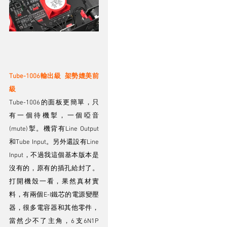
Tube-1006輸出級  架勢媲美前
級
Tube-1006的面板更簡單，只
有一個待機掣，一個啞音
(mute)掣。機背有Line Output
和Tube Input。另外還設有Line 
Input，不過我這個基本版本是
沒有的，原有的插孔給封了。
打開機殼一看，果然真材實
料，有兩個E-I鐵芯的電源變壓
器，很多電容器和其他零件，
當然少不了主角，6支6N1P