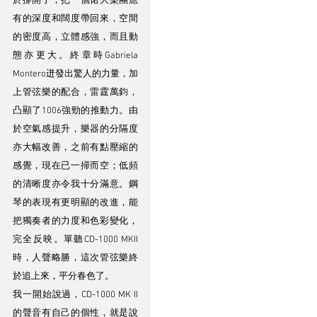
於撐開了，把一個偌大樂團應
有的深度和闊度帶回來，空間
的密度高，立體感強，而且動
態亦更大。終章時Gabriela 
Montero迸發出驚人的力量，加
上管弦樂的配合，雷霆萬鈞，
凸顯了1006強勁的推動力。由
於空氣感提升，樂器的分隔度
亦大幅改善，之前有點壓縮的
感覺，現在已一掃而空；低頻
的清晰度亦令我十分滿意。鋼
琴的表現有更明顯的改進，能
把獨奏者的力度和色彩變化，
完全反映。單聽CD-1000 MKII
時，人聲略勝，這次管弦樂終
於追上來，平分春色了。
我一開始說過，CD-1000 MK II
的聲音有自己的個性，就是說