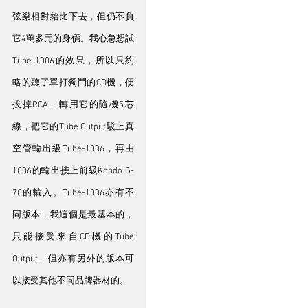
弦樂相對給比下去，但仍不負
它4萬多元的身價。我心急想試
Tube-1006的效果，所以只約
略的聽了單打獨鬥的CD機，便
拔掉RCA，轉用它的隨機5芯
線，把它的Tube Output駁上真
空管輸出級Tube-1006，再由
1006的輸出接上前級Kondo G-
70的輸入。Tube-1006亦有不
同版本，我這個是最基本的，
只能接受來自CD機的Tube 
Output，但亦有另外的版本可
以接受其他不同品牌器材的。