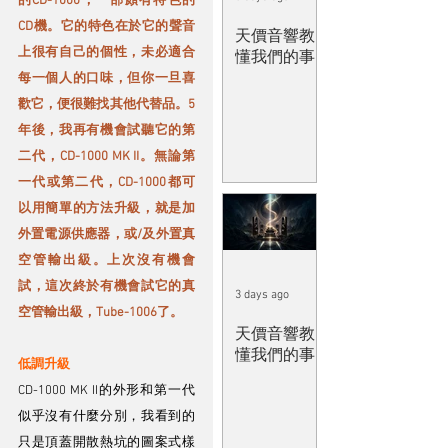
的CD-1000，一部頗有特色的
CD機。它的特色在於它的聲音
天價音響教
上很有自己的個性，未必適合
懂我們的事
每一個人的口味，但你一旦喜
歡它，便很難找其他代替品。5
年後，我再有機會試聽它的第
二代，CD-1000 MK II。無論第
一代或第二代，CD-1000都可
以用簡單的方法升級，就是加
外置電源供應器，或/及外置真
空管輸出級。上次沒有機會
試，這次終於有機會試它的真
3 days ago
空管輸出級，Tube-1006了。
天價音響教
懂我們的事
低調升級
CD-1000 MK II的外形和第一代
似乎沒有什麼分別，我看到的
只是頂蓋開散熱坑的圖案式樣