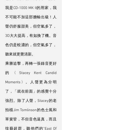
我是CD-1000 MK II的用家，我
不可能不加這部膽輸出級！人
聲仍舒服甜美，但空氣多了，
3D大大提高，有如換了機。音
色仍是較濃的，但空氣多了，
聽來就更覺清新。
乘勝追擊，再轉一張錄音更好
的〈Stacey Kent Candid 
Moments〉。人聲更為分明
了，「就在前面」的感覺十分
強烈。除了人聲，Stacey的老
拍檔Jim Tomlinson的色士風和
單簧管，不但音色逼真，而且
技藝超群，聽他們的“East Of 