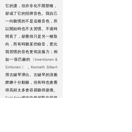
它的濃，但亦非化不開那種，
卻成了它的招牌音色。我自己
一向聽慣的不是這種音色，所
以開始時也不太習慣。不過時
間長了，卻覺得只是另一種取
向，而有時聽某些錄音，更比
我習慣的音色更有說服力；例
如一張巴赫的〈Inventionen & 
Sinfonien〉，Kenneth Gilbert
用古鍵琴彈出。古鍵琴的清脆
鏗鏘十分動聽，但有時也會覺
得高頻太多會容易聽得疲倦。
Gold Note偏向中低的取向卻使
這碟來得更耐聽。有些XRCD也
一樣，我一向都覺得很多XRCD
都偏向高音過多，用Gold Note
來聽便能馴服它們。如果你的