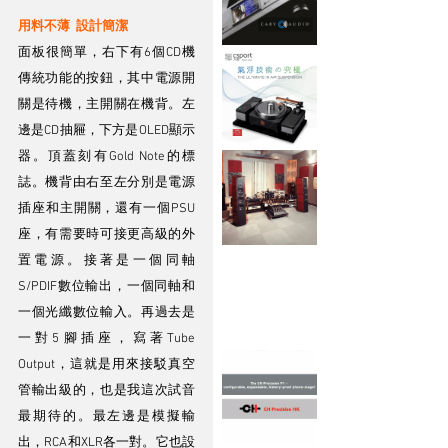
用料不薄  設計簡潔
面板很簡單，右下有6個CD機
傳統功能的按鈕，其中電源開
關是待機，主開關在機背。左
邊是CD抽屜，下方是OLED顯示
器。頂蓋刻有Gold Note的標
誌。機背由右至左分別是電源
插座和主開關，還有一個PSU
座，有需要時可接更高級的外
置電源。接著是一個同軸
S/PDIF數位輸出，一個同軸和
一個光纖數位輸入。再過去是
一對5腳插座，寫著Tube 
Output，這就是用來接駁真空
管輸出級的，也是我這次試音
最期待的。最左邊是模擬輸
出，RCA和XLR各一對。它也設