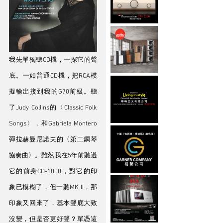
我先單獨聽CD機，一探它的聲
底。一如普通CD機，把RCA模
擬輸出接到我的G70前級。聽
了Judy Collins的〈Classic Folk 
Songs〉，和Gabriela Montero
彈拉赫曼尼諾夫的〈第二鋼琴
協奏曲〉。雖然我在5年前聽過
它的前身CD-1000，對它的印
象已模糊了，但一聽MK II，那
印象又回來了，基本聲底大致
沒變，但是否更好聲？單憑這