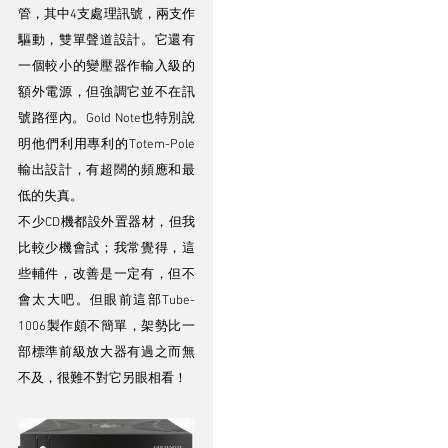
管，其中4支處理訊號，兩支作
驅動，雙單聲道設計。它還有
一個較小的變壓器作輸入級的
額外電源，但強調它並不在訊
號路徑內。Gold Note也特別說
明他們利用專利的Totem-Pole
輸出設計，有超闊的頻應和最
低的失真。
不少CD機都設外置器材，但我
比較少機會試；我常覺得，這
些輔件，改善是一定有，但不
會太大吧。但眼前這部Tube-
1006製作頗不簡單，架勢比一
部標準前級放大器有過之而無
不及，很難不對它另眼相看！