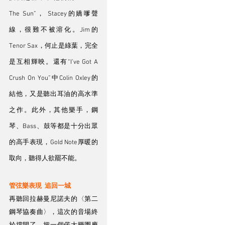
The Sun”， Stacey的嬌嗲聲
線，很難不被溶化。Jim的
Tenor Sax，何止是綠葉，完全
是互相輝映。還有“I’ve Got A 
Crush On You”中Colin Oxley的
結他，又是聽出耳油的高水準
之作。此外，其他樂手，鋼
琴、Bass、鼓等都是十分出眾
的高手表現，Gold Note厚暖的
取向，聽得人欲罷不能。
管弦樂表現  追回一城
再聽回拉赫曼尼諾夫的〈第二
鋼琴協奏曲〉，這次的音場終