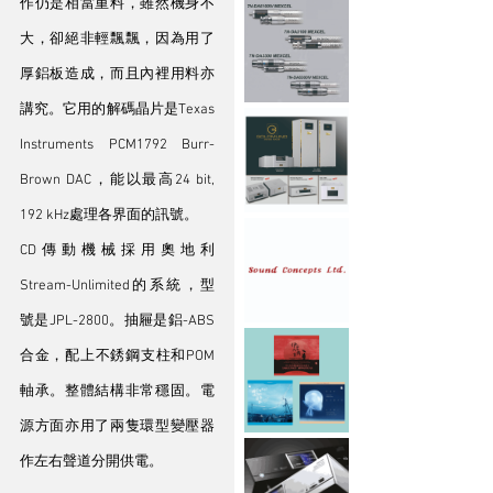
作仍是相當重料，雖然機身不
大，卻絕非輕飄飄，因為用了
厚鋁板造成，而且內裡用料亦
講究。它用的解碼晶片是Texas 
Instruments PCM1792 Burr-
Brown DAC，能以最高24 bit, 
192 kHz處理各界面的訊號。
CD傳動機械採用奧地利
Stream-Unlimited的系統，型
號是JPL-2800。抽屜是鋁-ABS
合金，配上不銹鋼支柱和POM
軸承。整體結構非常穩固。電
源方面亦用了兩隻環型變壓器
作左右聲道分開供電。