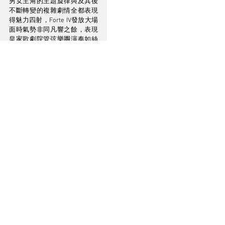
男女主角的主題旋律與及其後
不斷轉變的複雜劇情全都表現
得魅力四射，Forte IV發放大場
面時氣勢非同凡響之餘，表現
皇家歌劇院管弦樂團演奏如絲
絨般的弦樂亦同樣柔順自然，
不會粗聲粗氣，木管雅俗共賞
的悠揚氣氛或是由銅管散發出
來燦爛金屬質感同樣精彩絕
倫，整體演出讓人拍案叫絕，
這相信與Forte IV改換上全新分
音網絡，並在主動和被動低音
互相協調下產生相輔相成作用
關係密切。
低頻爽快又乾淨利落