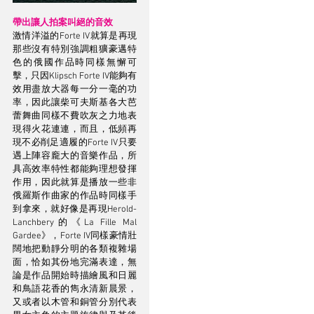
帶出讓人拍案叫絕的音效
激情洋溢的Forte IV就算是再現
那些沒有特別強調粗獷豪邁特
色的俄國作品時同樣無懈可
擊，只因Klipsch Forte IV能夠有
效用盡放大器每一分一毫的功
率，因此讓柴可夫斯基各大芭
蕾舞曲同樣不費吹灰之力地表
現得火花連連，而且，低頻再
現不必削足適履的Forte IV只要
遇上陣容龐大的音樂作品，所
具高效率特性都能夠理想發揮
作用，因此就算是播放一些非
俄羅斯作曲家的作品時同樣手
到拿來，就好像是再現Herold-
Lanchbery的《La Fille Mal 
Gardee》，Forte IV同樣豪情壯
闊地把動靜分明的各類複雜場
面，恰如其份地完滿表達，無
論是作品開始時描繪風和日麗
和鳥語花香的雋永清新晨景，
又或者以木管和銅管分別代表