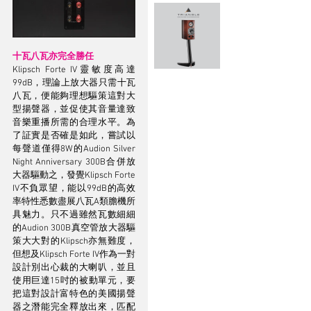
十瓦八瓦亦完全勝任
Klipsch Forte IV靈敏度高達
99dB，理論上放大器只需十瓦
八瓦，便能夠理想驅策這對大
型揚聲器，並促使其音量達致
音樂重播所需的合理水平。為
了証實是否確是如此，嘗試以
每聲道僅得8W的Audion Silver 
Night Anniversary 300B合併放
大器驅動之，發覺Klipsch Forte 
IV不負眾望，能以99dB的高效
率特性悉數盡展八瓦A類膽機所
具魅力。只不過雖然瓦數細細
的Audion 300B真空管放大器驅
策大大對的Klipsch亦無難度，
但想及Klipsch Forte IV作為一對
設計別出心裁的大喇叭，並且
使用巨達15吋的被動單元，要
把這對設計富特色的美國揚聲
器之潛能完全釋放出來，匹配