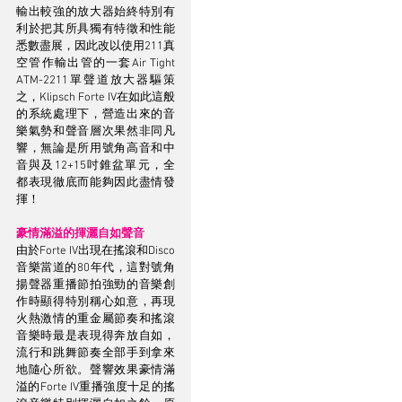
輸出較強的放大器始終特別有
利於把其所具獨有特徵和性能
悉數盡展，因此改以使用211真
空管作輸出管的一套Air Tight 
ATM-2211單聲道放大器驅策
之，Klipsch Forte IV在如此這般
的系統處理下，營造出來的音
樂氣勢和聲音層次果然非同凡
響，無論是所用號角高音和中
音與及12+15吋錐盆單元，全
都表現徹底而能夠因此盡情發
揮！
豪情滿溢的揮灑自如聲音
由於Forte IV出現在搖滾和Disco
音樂當道的80年代，這對號角
揚聲器重播節拍強勁的音樂創
作時顯得特別稱心如意，再現
火熱激情的重金屬節奏和搖滾
音樂時最是表現得奔放自如，
流行和跳舞節奏全部手到拿來
地隨心所欲。聲響效果豪情滿
溢的Forte IV重播強度十足的搖