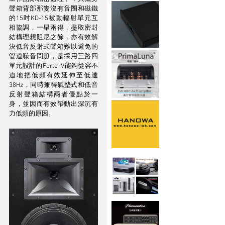
聲箱背部那隻沒有音圈和磁鐵
的15吋KD-15被動輻射單元互
相協調，一舉兩得，盡取密封
結構理想阻尼之餘，亦有效解
決低音反射式聲箱難以避免的
管道噪音問題，是採用三路四
單元設計的Forte IV能夠從容不
迫地把低頻有效延伸至低達
38Hz，同時兼得氣墊式和低音
反射聲箱結構兩者優點於一
身，並因而有效帶動出深沉有
力低頻的原因。