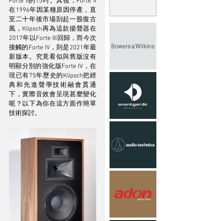
Forte II的15吋。其後，Forte II
在1996年因某種原因停產，直
至二十年後市場刮起一股復古
風，Klipsch再為這款揚聲器在
2017年以Forte III回歸，而今次
接觸的Forte IV，則是2021年最
新版本。究竟看似與舊版沒有
明顯分別的強化版Forte IV，在
現已有75年歷史的Klipsch把經
典和先進聲學技術融會貫通
下，實際音效會呈現甚麼變化
呢？以下為你在這方面作簡單
技術探討。