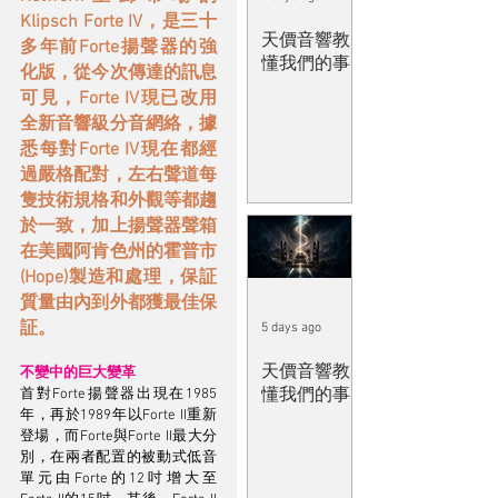
Klipsch Forte IV，是三十
天價音響教
多年前Forte揚聲器的強
懂我們的事
化版，從今次傳達的訊息
可見，Forte IV現已改用
全新音響級分音網絡，據
悉每對Forte IV現在都經
過嚴格配對，左右聲道每
隻技術規格和外觀等都趨
於一致，加上揚聲器聲箱
在美國阿肯色州的霍普市
(Hope)製造和處理，保証
質量由內到外都獲最佳保
証。
5 days ago
天價音響教
不變中的巨大變革
懂我們的事
首對Forte揚聲器出現在1985
年，再於1989年以Forte II重新
登場，而Forte與Forte II最大分
別，在兩者配置的被動式低音
單元由Forte的12吋增大至