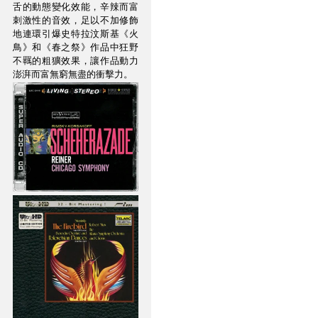
舌的動態變化效能，辛辣而富
刺激性的音效，足以不加修飾
地連環引爆史特拉汶斯基《火
鳥》和《春之祭》作品中狂野
不羈的粗獷效果，讓作品動力
澎湃而富無窮無盡的衝擊力。