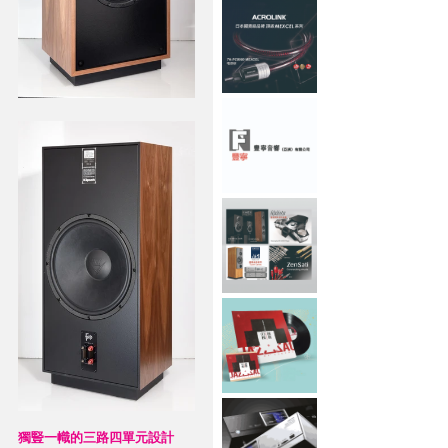
獨豎一幟的三路四單元設計