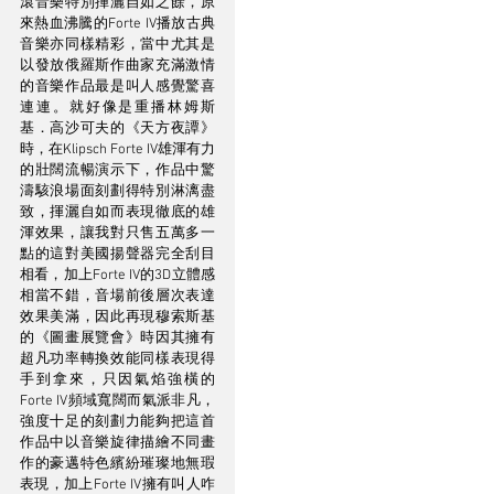
滾音樂特別揮灑自如之餘，原
來熱血沸騰的Forte IV播放古典
音樂亦同樣精彩，當中尤其是
以發放俄羅斯作曲家充滿激情
的音樂作品最是叫人感覺驚喜
連連。就好像是重播林姆斯
基．高沙可夫的《天方夜譚》
時，在Klipsch Forte IV雄渾有力
的壯闊流暢演示下，作品中驚
濤駭浪場面刻劃得特別淋漓盡
致，揮灑自如而表現徹底的雄
渾效果，讓我對只售五萬多一
點的這對美國揚聲器完全刮目
相看，加上Forte IV的3D立體感
相當不錯，音場前後層次表達
效果美滿，因此再現穆索斯基
的《圖畫展覽會》時因其擁有
超凡功率轉換效能同樣表現得
手到拿來，只因氣焰強橫的
Forte IV頻域寬闊而氣派非凡，
強度十足的刻劃力能夠把這首
作品中以音樂旋律描繪不同畫
作的豪邁特色繽紛璀璨地無瑕
表現，加上Forte IV擁有叫人咋