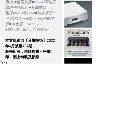
溫冷凍處理技術■Kevlar高強度
纖維彈性線芯 ■耳機插頭：可
選擇MMCX或2-pin■輸入插頭：
可選擇2.5mm或4.4mm平衡端
子■零售價：HK$5,980
■總代理：ECT．31880767
本文輯錄自【音響技術】2022
年4月號第487期
版權所有，未經授權不得翻
印、網上轉載及節錄
Tags:
ECT
Eletech
線材
耳機/播放器