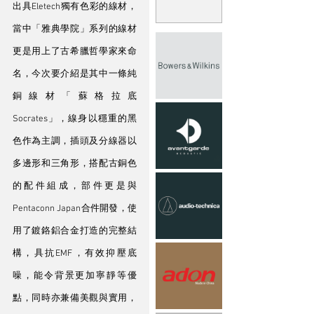
出具Eletech獨有色彩的線材，
當中「雅典學院」系列的線材
更是用上了古希臘哲學家來命
名，今次要介紹是其中一條純
銅線材「蘇格拉底
Socrates」，線身以穩重的黑
色作為主調，插頭及分線器以
多邊形和三角形，搭配古銅色
的配件組成，部件更是與
Pentaconn Japan合件開發，使
用了鍍鉻鋁合金打造的完整結
構，具抗EMF，有效抑壓底
噪，能令背景更加寧靜等優
點，同時亦兼備美觀與實用，