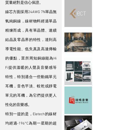
質量絕對是信心保證。
線芯方面採用24AWG 7N單晶無
氧純銅線，線材物料經過單晶
精煉而成，具有單晶體、連續
結晶及零晶界的特性，達到高
導電性能、低失真及高速傳輸
的優點，眾所周知銅線能為Hi 
Fi提供溫暖的人聲及音樂感等
特性，特別適合一些動鐵單元
耳機，音色平淡、較乾或靜電
單元的耳機，為它們提供更人
性化的音樂感。
特別一提的是，Eletech的線材
均經過-196°C為期一星期的超