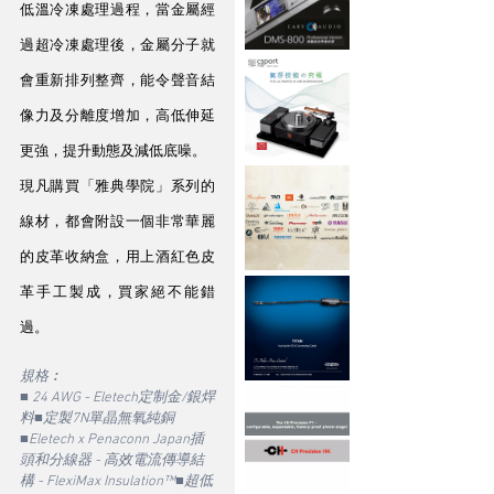
低溫冷凍處理過程，當金屬經
過超冷凍處理後，金屬分子就
會重新排列整齊，能令聲音結
像力及分離度增加，高低伸延
更強，提升動態及減低底噪。
現凡購買「雅典學院」系列的
線材，都會附設一個非常華麗
的皮革收納盒，用上酒紅色皮
革手工製成，買家絕不能錯
過。
規格︰
■ 24 AWG - Eletech定制金/銀焊
料■定製7N單晶無氧純銅
■Eletech x Penaconn Japan插
頭和分線器 - 高效電流傳導結
構 - FlexiMax Insulation™■超低