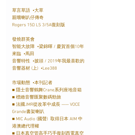
草言草語
•大草
親嚐喇叭仔傳奇
Rogers 15
Ω
LS 3/5A
復刻版
發燒群英會
智能大故障
•梁錦暉
/
慶賀首個
10
年
來臨
•馬田
音響特性
•披頭
/ 2019
年我最喜歡的
音響器材
(
上
)
•
Lee388
市場動態
•本刊記者
■
隱士音響鶴舞
Crane
系列座地音箱
■
標緻音響匯聚數碼勁旅
■
法國
JMR
從改革中成長
——
VOCE
Grande
書架喇叭
■
MIC Audio (
國聲
)
取得日本
AIM
中
港澳總代理權
■
日本真空管高手巧手復刻西電真空