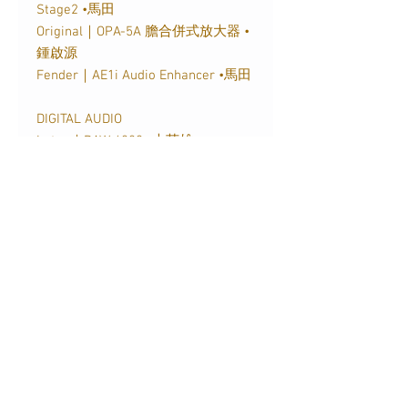
Stage2
•馬田
Original
｜
OPA-5A
膽合併式放大器
•
鍾啟源
Fender
｜
AE1i Audio Enhancer
•馬田
DIGITAL AUDIO
Lotoo
｜
PAW 6000
•大英雄
Shanling
｜
M6 Android
無損音樂播放
器
•
Bomb Dance
DA&T
｜
Q-i
解碼耳擴
•鍾啟源
HEAD-FI AUDIO
qdc
｜
Anole VX-S
耳機
•
鍾啟源
Audio-Technica
｜
ATH-WP900
便携耳
筒
•
馬田
Earsonics
｜
Stark
耳機
•
鍾啟源
碟影縱橫
《愛探險的
Dora
：勇闖黃金迷城》•