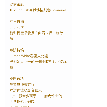
管前後級
■
Sound Lab
令我移情別戀
•
Samuel
本月特稿
CES 2020
從影視產品發展方向看世界
•鍾啟
源
專訪特稿
Lumen White
秘密大公開
與創始人之一的一個小時對話
•梁錦
暉
登門造訪
失驚無神東京行
拜訪神壇級影音猛人
（
2
）影音多面手
——
麻倉怜士的
「博物館」影院