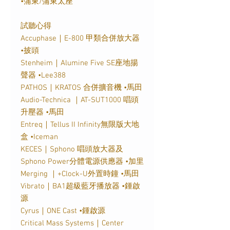
•蒲東
/
蒲東太座
試聽心得
Accuphase
｜
E-800
甲類合併放大器
•披頭
Stenheim
｜
Alumine Five SE
座地揚
聲器
•
Lee388
PATHOS
｜
KRATOS
合併擴音機
•馬田
Audio-Technica
｜
AT-SUT1000
唱頭
升壓器
•馬田
Entreq
｜
Tellus II Infinity
無限版大地
盒
•
Iceman
KECES
｜
Sphono
唱頭放大器及
Sphono Power
分體電源供應器
•加里
Merging
｜
+Clock-U
外置時鐘
•馬田
Vibrato
｜
BA1
超級藍牙播放器
•鍾啟
源
Cyrus
｜
ONE Cast
•鍾啟源
Critical Mass Systems
｜
Center