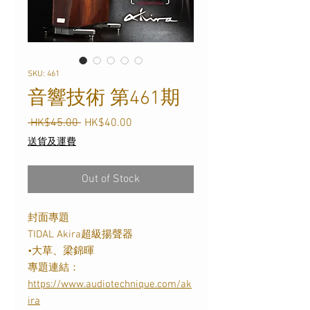
SKU: 461
音響技術 第461期
Regular
Sale
 HK$45.00 
HK$40.00
Price
Price
送貨及運費
Out of Stock
封面專題
TIDAL Akira
超級揚聲器
•大草、梁錦暉
專題連結：
https://www.audiotechnique.com/ak
ira