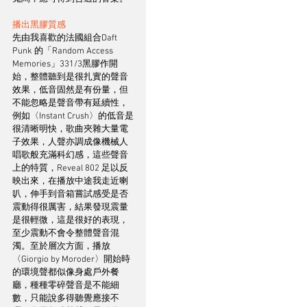
播出黑膠質感
先由我喜歡的法國組合Daft 
Punk 的「Random Access 
Memories」331/3黑膠作開
始，整體聽到是很扎實的聲音
效果，低音固然是有份量，但
不能忽略是聲音帶有延續性，
例如〈Instant Crush〉的低音是
很清晰明快，歌曲夾雜大量電
子效果，人聲亦調成像機械人
唱歌般充滿科幻感，這些聲音
上的特質，Reveal 802 足以反
映出來，在播放中途我走近喇
叭，伸手到音箱嘗試感受是否
震動得很厲害，結果發現震量
是很輕微，這是很好的表現，
至少震動不會令整體聲音混
濁。至於層次方面，播放
〈Giorgio by Moroder〉開始時
的環境聲都似像身處戶外餐
廳，種種零碎聲音是不能細
數，只能說多得聽覺應接不