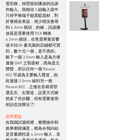
需切換，按照當刻播放的訊源
作輸入。我相信 3 組輸入當中
只得平衡端子能直駁器材，對
於發燒友來說，很少情況會用
到 6.3mm 插頭，的確，訊源播
放器是需要使用 RCA 轉換 
6.3mm 插頭，在售賣專業音響
或卡拉OK 麥克風的店鋪都可買
到，數十元一個，是不貴的。
餘下一個 3.5mm 輸入是為方便
連接 DAP 之類器材，因為是立
體聲，所以任何一個 Reveal 
802 可成為主要輸入聲道，由
此連接 3.5mm 線到另一個 
Reveal 802，之後在音箱背部
選定左、右聲道，設置方式雖
然多了些步驟，但有需要使用
的話也沒辦法了! 
使用要點
在我測試過程裡，整體操作和
效果都很滿意，稍為令我紏結
是音量調控及 6.3mm 輸入，音