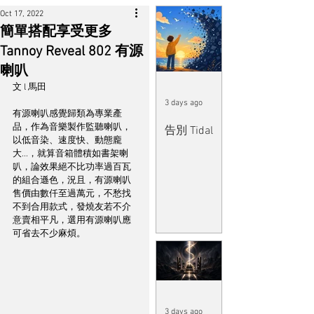
Oct 17, 2022
簡單搭配享受更多
Tannoy Reveal 802 有源
喇叭
文 l 馬田
3 days ago
有源喇叭感覺歸類為專業產
品，作為音樂製作監聽喇叭，
告別 Tidal
以低音染、速度快、動態龐
大...，就算音箱體積如書架喇
叭，論效果絕不比功率過百瓦
的組合遜色，況且，有源喇叭
售價由數仟至過萬元，不愁找
不到合用款式，發燒友若不介
意賣相平凡，選用有源喇叭應
可省去不少麻煩。
3 days ago