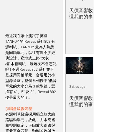
天價音響教
懂我們的事
最近我在家中測試了英國 
TANNOY 的 Reveal 系列802 有
源喇叭，TANNOY 最為人熟悉
是同軸單元，以往有過不少經
典設計，座地式二路“大衣
櫃”木箱喇叭，發燒友不會忘記
吧 ! 不過Reveal 802 系列並不
是採用同軸單元，合適用於小
型錄音室，整個系列按中/低音
單元的大小分為 3 款型號，選
3 days ago
擇有 4”、5” 及 8”，Reveal 802 
便是最大的了。
天價音響教
懂我們的事
演唱會級數聲壓
有源喇叭普遍採用獨立放大線
路驅動單元，故此，力水充裕
和控制穩定，正因放大線路與
單元完全匹配，動態的收與放