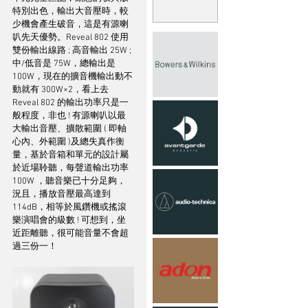
特別出色，輸出大音壓時，較
少機會產生破音，這是有源喇
叭先天優勢。Reveal 802 使用
雙份輸出線路 ; 高音輸出 25W ; 
中/低音是 75W，總輸出是 
100W，現在的擴音機輸出動不
動就有 300W×2，看上去 
Reveal 802 的輸出功率只是一
般程度，非也 ! 有源喇叭以最
大輸出音壓、擴散範圍 ( 即軸
心內、外範圍 )及總失真作衡
量，基於音箱和單元的設計屬
於近場聆聽，每聲道輸出功率 
100W ，聽音樂已十分足夠，
況且，播放音壓最高達到 
114dB，相等於風鑽機或搖滾
樂演唱會的級數 ! 可想到，坐
近距離聽，很可能音量不會超
過三份一！