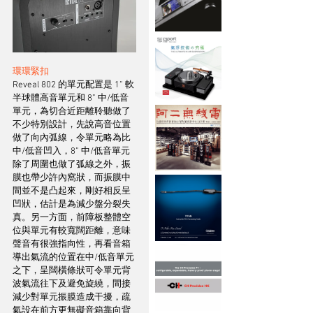
環環緊扣
Reveal 802 的單元配置是 1” 軟
半球體高音單元和 8” 中/低音
單元，為切合近距離聆聽做了
不少特別設計，先說高音位置
做了向內弧線，令單元略為比
中/低音凹入，8” 中/低音單元
除了周圍也做了弧線之外，振
膜也帶少許內窩狀，而振膜中
間並不是凸起來，剛好相反呈
凹狀，估計是為減少盤分裂失
真。另一方面，前障板整體空
位與單元有較寬闊距離，意味
聲音有很強指向性，再看音箱
導出氣流的位置在中/低音單元
之下，呈闊橫條狀可令單元背
波氣流往下及避免旋繞，間接
減少對單元振膜造成干擾，疏
氣設在前方更無礙音箱靠向背