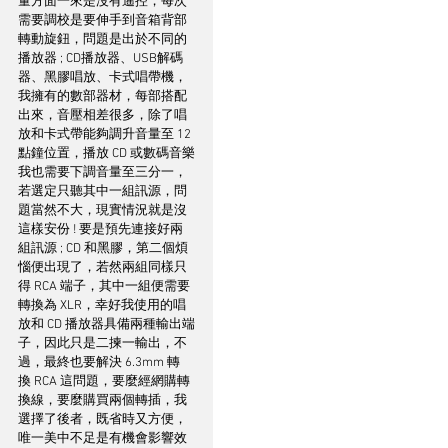
量方面一來是沒有遙控，每次
需要調校是要伸手到音箱背部
轉動旋鈕，問題是出於不同的
播放器 ; CD播放器、USB解碼
器、黑膠唱放、卡式唱帶機，
我擁有的數部器材，每部搭配
出來，音壓相差很多，除了唱
放和卡式帶能夠調升音量至 12 
點鐘位置，播放 CD 或數碼音樂
我也需要下調音量至三分一，
若選定只聽其中一組訊源，問
題當然不大，現實情況就是沒
這樣安份 ! 要是預先連接好兩
組訊源 ; CD 和黑膠，第二個煩
惱便出現了，若然兩組同樣只
得 RCA 端子，其中一組便需要
轉換為 XLR，幸好我使用的唱
放和 CD 播放器具備兩種輸出端
子，因此只是二揀一輸出，不
過，最終也要解決 6.3mm 轉
換 RCA 這問題，要麼經網購轉
換線，要麼購買兩個轉插，我
選擇了後者，既省時又方便，
唯一美中不足是有機會影響效