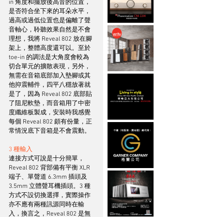
in 角度和擺放後高音的位置，
是否符合坐下來的耳朵水平，
過高或過低位置也是偏離了聲
音軸心，聆聽效果自然是不會
理想，我將 Reveal 802 放在腳
架上，整體高度還可以。至於 
toe-in 的調法是大角度會較為
切合單元的擴散表現，另外，
無需在音箱底部加入墊腳或其
他抑震輔件，四平八穩放著就
是了，因為 Reveal 802 底部貼
了阻尼軟墊，而音箱用了中密
度纖維板製成，安裝時我感覺
每個 Reveal 802 頗有份量，正
常情況底下音箱是不會震動。
3 種輸入
連接方式可說是十分簡單，
Reveal 802 背部備有平衡 XLR 
端子、單聲道 6.3mm 插頭及 
3.5mm 立體聲耳機插頭。3 種
方式不設切換選擇，實際操作
亦不應有兩種訊源同時在輸
入，換言之，Reveal 802 是無