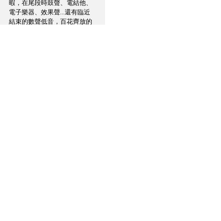
暇，在尾段時鼓聲、電結他、
電子樂器、效果聲...還有臨近
結束的數聲低音，百花齊放的
效果卻清楚交代每樣聲音，同
時也試出 Reveal 802 在 toe-in 
10°-15°角度內，我覺得包圍感
是最理想，當然，效果是因應
聆聽環境有異，不過，相差該
不會太多。聽著 Giorgio 的說話
我漸察覺到，聲音是很自然，
音質還很和暖，Reveal 802  竟
會播出黑膠唱片的特質，一直
以為有源喇叭聲音平實梗直，
全無趣味可言，今次所聽便發
現好處是充份表現出訊源內
容，Reveal 802  在有源喇叭之
中它不算很大體積，但分析力
和聲壓同樣能滿足到百餘呎房
間， 以近場聆聽可說表現稱
職。