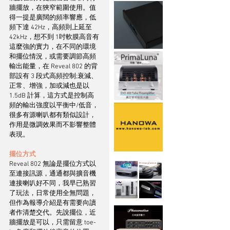
牆擺放，在狹窄範圍使用。值
得一提是廣闊的頻率響應，低
頻下達 42Hz，高頻則上延至 
42kHz，想不到 1吋軟膜高音有
這麼強的實力，在不同的環境
和擺位情況，或需要調節高頻
輸出能量，在 Reveal 802 的背
部設有 3 段式高頻控制;衰減、
正常、增強，加或減也是以 
1.5dB 計算，這方式是控制高
頻的輸出強度以平衡中/低音，
很多有源喇叭都有類似設計，
作用是微調效果而不影響整體
表現。
擺位方式
Reveal 802 無論是擺位方式以
至連接訊源，通通都與擴音機
連接喇叭好不同，我早已熟習
了玩法，日常使用全無問題，
但作為報導介紹是有需要向讀
者作清楚交代。先說擺位，近
牆擺放是可以，只需留意 toe-