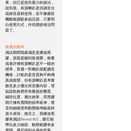
果，但已是損失最少的做法，
說到底，有源喇叭是供調音台
或錄音器材使用，並不像擴音
機般能接駁多組訊源，只要明
白使用方式，作些調節便沒問
題了。
衡量的標準
測試期間我最滿意是播放黑
膠，原因是聽到新感覺，衡量
或者評價有源喇叭是不一樣的
標準，普通一對喇叭搭配擴音
機後，計較的是音質夠不夠傳
真或靚聲，但有源喇叭是考量
聽見多少層次與音樂內容，譬
如說歌曲裡所有樂器的響度、
鋪排位置、層次效果，而黑膠
唱片擁有寬闊的頻率延伸，聲
音的細緻度和動態能考驗器材
放大表現，換言之，我播放黑
膠來測試Reveal 802，聽它能
帶出多少細節、動態範圍有多
寬闊，應可得到合適的答案。