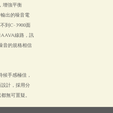
，增強平衡
量時輸出的噪音電
到C-3900面
AAVA線路，訊
低噪音的規格相信
的時候手感極佳，
新設計，採用分
素都無可置疑。