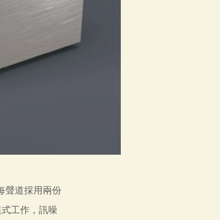
，每聲道採用兩份
模式工作，訊噪