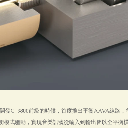
年開發C-3800前級的時候，首度推出平衡AAVA線路
平衡模式驅動，實現音樂訊號從輸入到輸出皆以全平衡