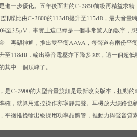
是進一步優化。五年後面世的C-3850前級再精益求精
把訊噪比由C-3800的113dB提升至115dB，最大音
降20%至3.5µV，事實上這已經是一個非常驚人的數字，想不
金」再顯神通，推出雙平衡AAVA，每聲道有兩份平衡
升至118dB，輸出噪音電壓亦下降多30%，這一個超
的其中一個頂峰了。
，是C-3900的大型音量旋鈕是最新改良版本，扭動
準確，就算用遙控操作亦寧靜無聲。耳機放大線路也
，平衡推挽輸出級採用功率晶體管，推動力與聲音質