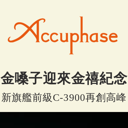
金嗓子迎來金禧紀念
新旗艦前級C-3900再創高峰