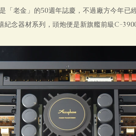
年才是「老金」的50週年誌慶，不過廠方今年已
禧紀念器材系列，頭炮便是新旗艦前級C-390