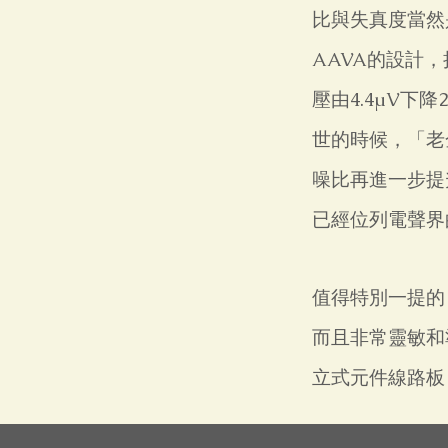
比與失真度當然
AAVA的設計，
壓由4.4µV下
世的時候，「老
噪比再進一步提
已經位列電聲界
值得特別一提的
而且非常靈敏和
立式元件線路板