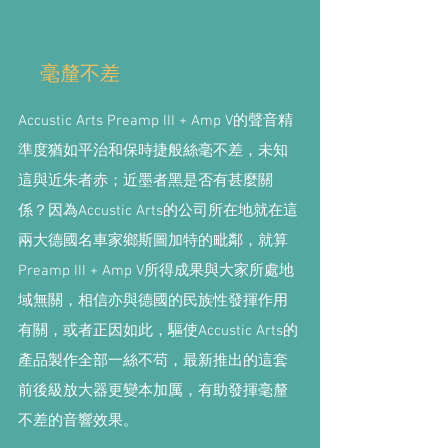
毫釐不差
Accustic Arts Preamp III + Amp V的聲音精
準度猶如平治和保時捷般絲毫不差，未知
這與近朱者赤；近墨者黑是否有甚麼關
係？因為Accustic Arts的公司所在地就在這
兩大德國名車家鄉斯圖加特的毗鄰，就算
Preamp III + Amp V所得成果與大家所處地
域無關，相信亦與德國的民族性發揮作用
有關，或者正因如此，驅使Accustic Arts的
產品製作全部一絲不苟，最新推出的這套
前後級放大器更變本加厲，有助發揮毫釐
不差的音響效果。