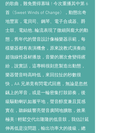
的歌曲，難免覺得寡味 ! 今次重播其中第 6
首〈Sweet Winds of Change〉，動態出奇
地豐富，電貝司、鋼琴、電子合成器、爵
士鼓、電結他...輪流表現了微細與龐大的動
態，舊年代的聲音設計像極樂器示範，每
樣樂器都有表演機會，原來說教式演奏由
超強線性器材播放，音樂的層次會變得繽
紛，說實話，這專輯很刻意製造出動態，
樂器聲音時高時低，來回拉扯的秒數很
快，AA 兄弟竟有閃電式回應，無論是忽然
飊上的琴音，或是一輪密集打鼓節奏，後
級驅動喇叭如履平地，聲音醇度兼且質感
實在，聽銅鈸響亮聲音廣闊地擴散，效果
極美 ! 輕鬆交代出隆隆的低音鼓，我估計延
伸再低是沒問題，輸出功率大的後級，總