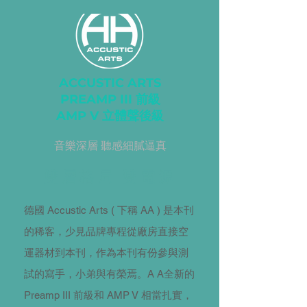
ACCUSTIC ARTS
PREAMP III 前級
AMP V 立體聲後級
音樂深層 聽感細膩逼真
雙層格局 雙電源
德國 Accustic Arts ( 下稱 AA ) 是本刊
的稀客，少見品牌專程從廠房直接空
運器材到本刊，作為本刊有份參與測
試的寫手，小弟與有榮焉。A A全新的
Preamp III 前級和 AMP V 相當扎實，