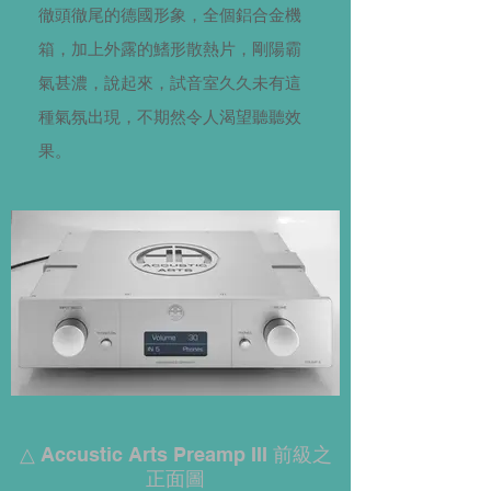
徹頭徹尾的德國形象，全個鋁合金機
箱，加上外露的鰭形散熱片，剛陽霸
氣甚濃，說起來，試音室久久未有這
種氣氛出現，不期然令人渴望聽聽效
果。
△ Accustic Arts Preamp III 前級之
正面圖