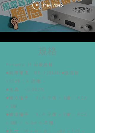
Play Video
規格
Preamp III 前級規格 :
■頻率響應 : DC-120kHz■訊噪比 :
100dB ( A 計權 )
■失真 : <0.002%
■輸入端子 : XLR 平衡 x 3組 / RCA
x 3組
■輸出端子 : XLR 平衡 x 3組 / RCA
x 3組 / 6.3mm 耳機
■尺寸 ( W x H x D ) : 482 x 128 x