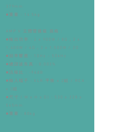
379mm
■重量 : 14.5kg
AMP V 立體聲後級 規格 :
■輸出功率 : 2 x 900W / 8Ω，2 x
1,400W / 4Ω，2 x 1,500W / 2Ω
■頻率響應 : 10Hz - 50kHz
■總諧波失真 : 0.003%
■訊噪比 : -96dB
■輸入端子 : XLR 平衡 x 2組 / RCA
x 2組
■尺寸 ( W x H x D) : 530 x 328 x
545mm
■重量 : 80kg