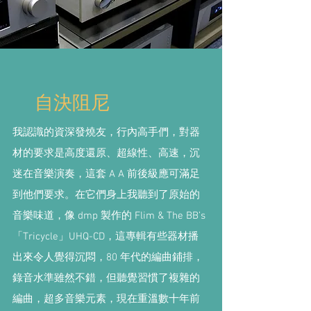
自決阻尼
我認識的資深發燒友，行內高手們，對器
材的要求是高度還原、超線性、高速，沉
迷在音樂演奏，這套 A A 前後級應可滿足
到他們要求。在它們身上我聽到了原始的
音樂味道，像 dmp 製作的 Flim & The BB’s
「Tricycle」UHQ-CD，這專輯有些器材播
出來令人覺得沉悶，80 年代的編曲鋪排，
錄音水準雖然不錯，但聽覺習慣了複雜的
編曲，超多音樂元素，現在重溫數十年前