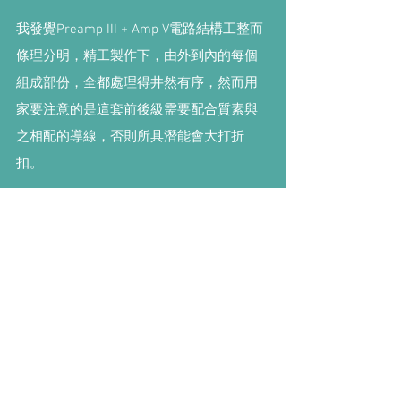
我發覺Preamp III + Amp V電路結構工整而
條理分明，精工製作下，由外到內的每個
組成部份，全都處理得井然有序，然而用
家要注意的是這套前後級需要配合質素與
之相配的導線，否則所具潛能會大打折
扣。
-鍾啟源