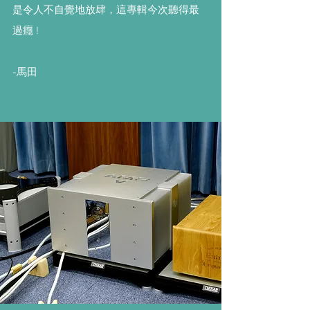
是令人不自覺地放肆，這專輯今次聽得最
過癮 !
-馬田