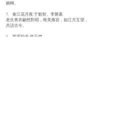
婉轉。
7. 春江花月夜·于魁智、李勝素
老生青衣翩然對唱，唯美雍容，如江月互望，
共語古今。
8. 風雨歸舟·種玉傑
中阮輕撥短笛急吹，京韻大鼓唱腔剛勁灑脫，
怡然自在。
9. 姑蘇行·盛小雲
笛如春茗，琵琶如美人，吳儂軟語糯糯唱出十
分秀色。
10. 水調歌頭·于魁智
峭拔聲線極度豪放，攬月問天，吟斷古今。
關於我們
訂購服務
聯絡我們
送貨及運費
影音蒲點
條款及細則
銷售點