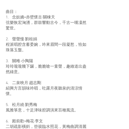
曲目：
1. 念奴嬌•赤壁懷古·關棟天
弦樂恢宏洶湧，群鼓響動古今，千古一嘆凜然
驚世。
2. 聲聲慢·劉桂娟
程派唱腔含蓄委婉，吟來眉間一段凝愁，恰如
珠落玉盤。
3. 關雎·小陶陽
玲玲瓏瓏幾下鑼，脆脆嗆一童聲，趣緻道出盎
然綠意。
4. 二泉映月·趙志剛
紹興方言韻味吟唱，吐露月夜聽泉的清涼情
懷。
5. 松月繞·劉秀梅
風雅箏意，十足津味腔調演來百種風流。
6. 殿前歡•梅花·李文
二胡疏影橫斜，箜篌臨水照花，黃梅曲調清麗