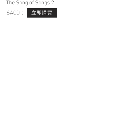
The Song of Songs 2
立即購買
SACD：