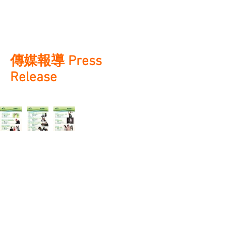
傳媒報導 Press
Release
大會相集 Photos Album