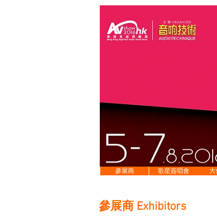
參展商
歌星簽唱會
大
​參展商 Exhibitors