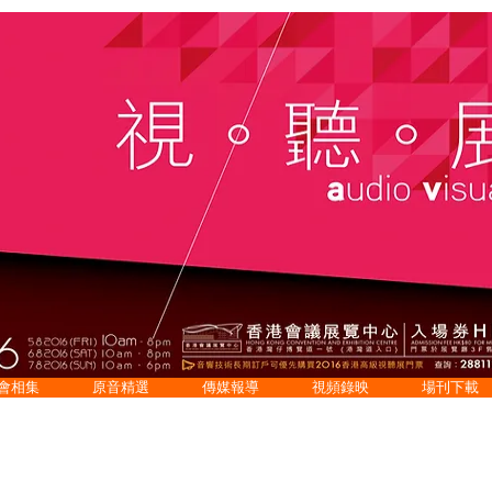
會相集
原音精選
傳媒報導
視頻錄映
場刊下載