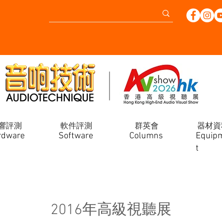
響評測
軟件評測
群英會
器材資
rdware
Software
Columns
Equip
t
2016年高級視聽展