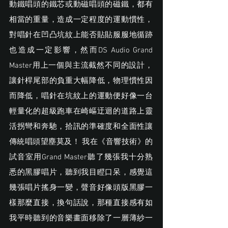
動鐵唱頭的鐵芯或動磁唱頭的磁鐵，都有
相當的重量，造成一定程度的運動慣性，
對唱針在凹凸坑紋上能否貼貼服服地循跡
也造成一定影響，然而DS Audio Grand
Master用上一個與主流截然不同的設計，
讓針桿尾部的負重大幅降低，物理慣性因
而降低，唱針在坑紋上的運動便好像一台
輕量化的超級跑車在崎嶇迂迴的道路上靈
活拐彎和奔馳，拾訊的準確度和全面性讓
傳統唱頭望塵莫及！ 我在《音響技術》的
試音室用Grand Master聽了幾張我十分熟
悉的黑膠唱片，聽到我目瞪口呆，感覺這
幾張唱片搖身一變，聲音好像頭版黑膠一
樣那麼直接，換句話說，那種直接感有如
我平時聽到的音樂畫面移除了一層薄紗一