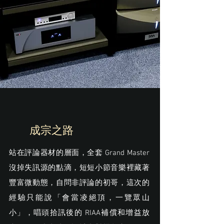
成宗之路
站在評論器材的層面，全套 Grand Master
沒掉失訊源的點滴，短短小節音樂裡藏著
豐富微動態，自問非評論的初哥，這次的
經驗只能說「會當凌絕頂，一覽眾山
小」，唱頭拾訊後的 RIAA補償和增益放