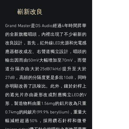
嶄新改良
Grand Master是DS Audio經過4年時間昇華
的全新旗艦唱頭，內裡出現了不少嶄新的
改良設計，首先，紅外線LED光源和光電感
應器都改成左、右聲道獨立設計，唱頭的
輸出因而由50mV大幅增加至70mV，而聲
道分隔亦由大於25dB(1kHz)提升至大於
27dB，高頻的分隔度更是多出10dB，同時
亦明顯改善了訊噪比。此外，鑲於針桿上
的遮光片亦由菱形改成對應獨立LED的V
形，製造物料由重1.56mg的鋁片改為只重
0.74mg的純鈹片(99.9% beryllium)，重量大
幅減輕超過50%，採用鑽石針桿和微脊