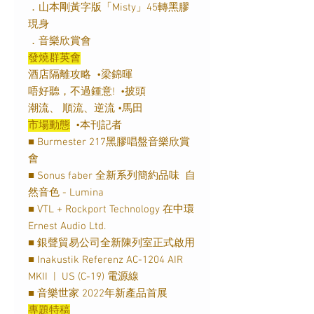
．山本剛黃字版「Misty」45轉黑膠
現身
．音樂欣賞會
發燒群英會
酒店隔離攻略 •梁錦暉
唔好聽，不過鍾意! •披頭
潮流、 順流、逆流 •馬田
市場動態
•本刊記者
■ Burmester 217黑膠唱盤音樂欣賞
會
■ Sonus faber 全新系列簡約品味 自
然音色 - Lumina
■ VTL + Rockport Technology 在中環
Ernest Audio Ltd.
■ 銀聲貿易公司全新陳列室正式啟用
■ Inakustik Referenz AC-1204 AIR
MKII | US (C-19) 電源線
■ 音樂世家 2022年新產品首展
專題特稿