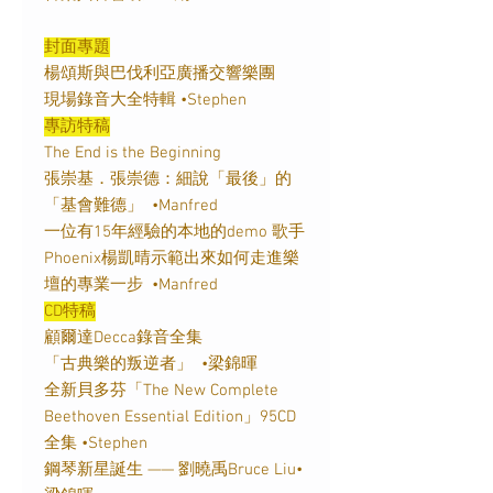
封面專題
楊頌斯與巴伐利亞廣播交響樂團
現場錄音大全特輯 •Stephen
專訪特稿
The End is the Beginning
張崇基．張崇德：細說「最後」的
「基會難德」 •Manfred
一位有15年經驗的本地的demo 歌手
Phoenix楊凱晴示範出來如何走進樂
壇的專業一步 •Manfred
CD特稿
顧爾達Decca錄音全集
「古典樂的叛逆者」 •梁錦暉
全新貝多芬「The New Complete
Beethoven Essential Edition」95CD
全集 •Stephen
鋼琴新星誕生 —— 劉曉禹Bruce Liu•