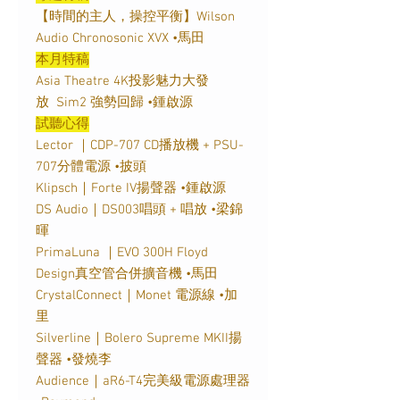
【時間的主人，操控平衡】Wilson
Audio Chronosonic XVX •馬田
本月特稿
Asia Theatre 4K投影魅力大發
放 Sim2 強勢回歸 •鍾啟源
試聽心得
Lector ｜CDP-707 CD播放機 + PSU-
707分體電源 •披頭
Klipsch｜Forte IV揚聲器 •鍾啟源
DS Audio｜DS003唱頭 + 唱放 •梁錦
暉
PrimaLuna ｜EVO 300H Floyd
Design真空管合併擴音機 •馬田
CrystalConnect｜Monet 電源線 •加
里
Silverline｜Bolero Supreme MKII揚
聲器 •發燒李
Audience｜aR6-T4完美級電源處理器