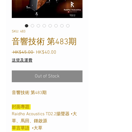
SKU: 483
音響技術 第483期
Regular
Sale
 HK$45.00 
HK$40.00
Price
Price
送貨及運費
Out of Stock
音響技術 第483期
封面專題
Raidho Acoustics TD2.2揚聲器 •大
草、馬田、鍾啟源
草言草語
•大草