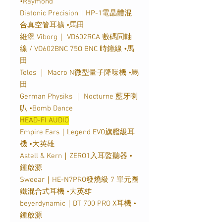
•Raymond
Diatonic Precision｜HP-1電晶體混
合真空管耳擴 •馬田
維堡 Viborg｜ VD602RCA 數碼同軸
線 / VD602BNC 75Ω BNC 時鐘線 •馬
田
Telos ｜ Macro N微型量子降噪機 •馬
田
German Physiks ｜ Nocturne 藍牙喇
叭 •Bomb Dance
HEAD-FI AUDIO
Empire Ears｜Legend EVO旗艦級耳
機 •大英雄
Astell & Kern｜ZERO1入耳監聽器 •
鍾啟源
Sweear｜HE-N7PRO發燒級 7 單元圈
鐵混合式耳機 •大英雄
beyerdynamic｜DT 700 PRO X耳機 •
鍾啟源