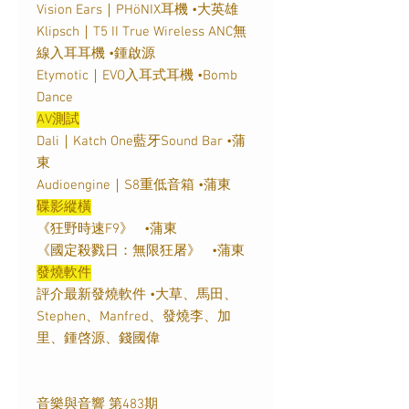
Vision Ears｜PHöNIX耳機 •大英雄
Klipsch｜T5 II True Wireless ANC無
線入耳耳機 •鍾啟源
Etymotic｜EVO入耳式耳機 •Bomb
Dance
AV測試
Dali｜Katch One藍牙Sound Bar •蒲
東
Audioengine｜S8重低音箱 •蒲東
碟影縱橫
《狂野時速F9》 •蒲東
《國定殺戮日：無限狂屠》 •蒲東
發燒軟件
評介最新發燒軟件 •大草、馬田、
Stephen、Manfred、發燒李、加
里、鍾啓源、錢國偉
音樂與音響 第483期