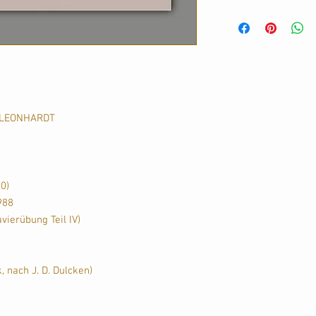
2024年3月
n LEONHARDT
0)
988
vierübung Teil IV)
, nach J. D. Dulcken)