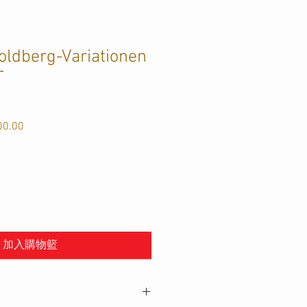
oldberg-Variationen
T
r
Sale
00.00
Price
加入購物籃