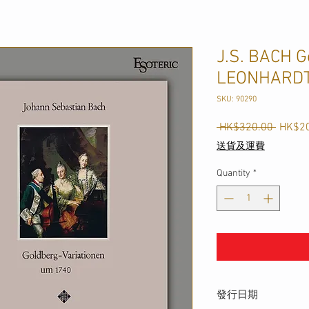
J.S. BACH G
LEONHARD
SKU: 90290
Regula
 HK$320.00 
HK$2
Price
送貨及運費
Quantity
*
發行日期