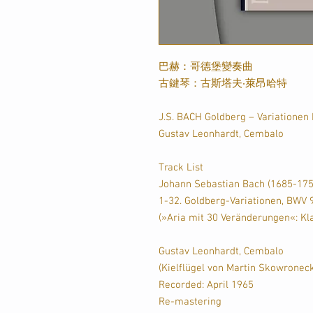
巴赫：哥德堡變奏曲
古鍵琴：古斯塔夫‧萊昂哈特
J.S. BACH Goldberg – Variatione
Gustav Leonhardt, Cembalo
Track List
Johann Sebastian Bach (1685-175
1-32. Goldberg-Variationen, BWV 
(»Aria mit 30 Veränderungen«: Kla
Gustav Leonhardt, Cembalo
(Kielflügel von Martin Skowroneck
Recorded: April 1965
Re-mastering