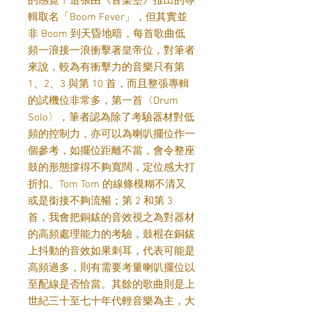
的感覺！這張由《音樂堡》推出的專
輯取名「Boom Fever」，但其實並
非 Boom 到天昏地暗，每首歌曲低
頻一浪接一浪衝擊著皇帝位，對筆者
來說，較為有衝擊力的音樂只有第
1、2、3 與第 10 首，而且整張專輯
的試機位非常多，第一首〈Drum
Solo〉，筆者認為除了考驗器材對低
頻的控制力，亦可以為喇叭擺位作一
個參考，如擺位距離不當，會令整座
鼓的形態撐得不夠寬闊，定位感大打
折扣、Tom Tom 的線條模糊不清又
或是銜接不夠流暢；第 2 和第 3
首，我會把銅鈸的音效視之為對器材
的高頻處理能力的考驗，鼓棍在銅鈸
上抖動的音效如果刺耳，代表可能是
高頻過多，則有需要考量喇叭擺位以
至配線是否恰當。其餘的歌曲則是上
世紀三十至七十年代輕音樂為主，大