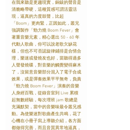
在我來聽是更趨現實，銅鈸的聲音是
清脆略帶硬，這種質感可謂活靈活
現，逼真的力度鼓聲，比起
「Boom」更肉緊，正因如此，叢兄
強調製作「勁力燒 Boom Fever」會
著重音樂元素，精心選出 50 - 60 年
代動人歌曲，你可以說老歌欠缺花
樣，但也不可否認旋律鋪排是合情合
理，樂迷或發燒友也好，當聽得過多
人聲發燒碟，對音樂的觸覺變得麻木
了，沒留意音樂部分混入了電子合成
效果，或是彈奏效果平平無奇，負責
「勁力燒 Boom Fever」演奏的音樂
人身經百戰，從錄音室到 Live 累積
起無數經驗，每次埋班 jam 歌總是
充滿默契，當中的音樂味最令叢兄感
動。為使樂迷對歌曲產生共鳴，花了
心機在小冊子寫上導聽介紹，各方面
都做得完善，而且音質異常地逼真，