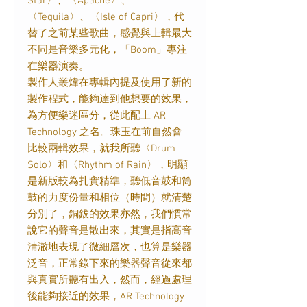
Star〉、〈Apache〉、
〈Tequila〉、〈Isle of Capri〉，代
替了之前某些歌曲，感覺與上輯最大
不同是音樂多元化，「Boom」專注
在樂器演奏。
製作人叢煒在專輯內提及使用了新的
製作程式，能夠達到他想要的效果，
為方便樂迷區分，從此配上 AR
Technology 之名。珠玉在前自然會
比較兩輯效果，就我所聽〈Drum
Solo〉和〈Rhythm of Rain〉，明顯
是新版較為扎實精準，聽低音鼓和筒
鼓的力度份量和相位（時間）就清楚
分別了，銅鈸的效果亦然，我們慣常
說它的聲音是散出來，其實是指高音
清澈地表現了微細層次，也算是樂器
泛音，正常錄下來的樂器聲音從來都
與真實所聽有出入，然而，經過處理
後能夠接近的效果，AR Technology