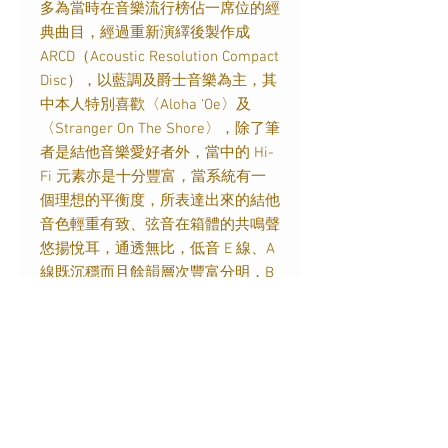
多為當時在音樂流行榜佔一席位的經
典曲目，經過重新演繹後製作成
ARCD（Acoustic Resolution Compact
Disc），以藍調及爵士音樂為主，其
中本人特別喜歡〈Aloha ‘Oe〉及
〈Stranger On The Shore〉，除了筆
者是結他音樂愛好者外，當中的 Hi-
Fi 元素亦是十分豐富，當系統有一
個理想的平衡度，所表達出來的結他
音色輕重有致、弦音在箱體的共鳴聲
悠揚悅耳，通透無比，低音 E 線、A
線既沉穩而且餘韻層次豐富分明，B
線與 E 線的嘹亮瑰麗、晶瑩剔透，
傳真傳神！聽罷碟內 14 首音樂後，
發覺這張以新技術重新製作的
「Boom Fever」從錄音到後製都十
分發燒。
本文輯錄自【音響技術】2024年3月