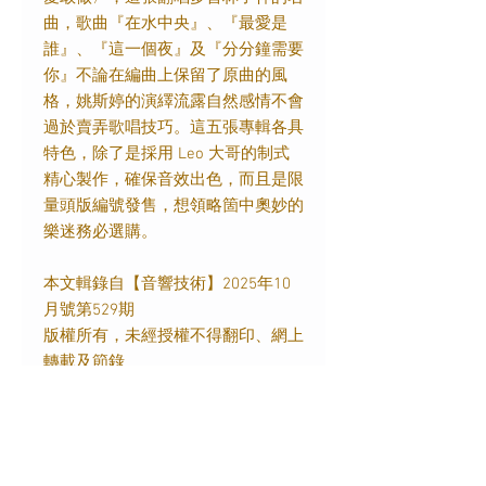
曲，歌曲『在水中央』、『最愛是
誰』、『這一個夜』及『分分鐘需要
你』不論在編曲上保留了原曲的風
格，姚斯婷的演繹流露自然感情不會
過於賣弄歌唱技巧。這五張專輯各具
特色，除了是採用
Leo
大哥的制式
精心製作，確保音效出色，而且是限
量頭版編號發售，想領略箇中奧妙的
樂迷務必選購。
本文輯錄自【音響技術】
2025
年
10
月號第
529
期
版權所有，未經授權不得翻印、網上
轉載及節錄
----------------------------------------
-----------------------------------
曲目：