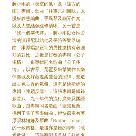
蔣小雨的〈夜空的風〉及〈遠方的
雨〉專輯，歌曲『往事只能回味』以
慢板靜態編曲，手風琴及鋼琴伴奏，
以及人聲結像線條清晰。另一首是
『找一個字代替』，蔣小雨以女性柔
情的演繹配以結他及長笛等樂器編
曲，跟原唱邰正宵的男性激情有著強
烈的對比。之後是好薇的專輯〈公子
多情〉，跟專輯同名歌曲『公子多
情』，以古琴、琵琶及敲撃樂作音樂
伴奏以及好薇溫柔聲音的演繹，營造
出古色古香的氣氛。還有是姚斯婷的
專輯〈連鎖反應〉，這張專輯是輯錄
多首八、九十年代的流行廣東及國語
歌曲，跟專輯同名歌曲『連鎖反應』
採用了電子音樂編曲，輕快節奏有著
原唱林姍姍及原曲『
Brother Louie
』
的一致風格。最後亦是她的專輯〈敢
愛敢做〉，這張翻唱多首林子祥的名