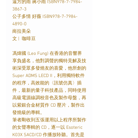
遠方的雨 蔣小雨
ISBN978-7-7984-
3867-3
公子多情 好薇
ISBN978-7-7984-
4890-0
崗拉美朵
文
|
咖啡豆
馮煒國
(Leo Fung)
在香港的音響界
享負盛名，他對調聲的獨特見解及技
術深受眾多發燒友的喜愛，他所創的
Super ADMS LECD II
，利用獨特軟件
的程序，高效能的〈訊號仿真〉插
件，最新的量子科技產品，同時使用
高級電源線調校音色及製作母盤，再
以紫銀合金材質作
CD
壓片，製作出
發燒級的專輯。
筆者剛收到五張運用以上程序所製作
的女聲專輯的
CD
，逐一以
Esoteric
K03X SACD/CD
作播放聆聽。首先是