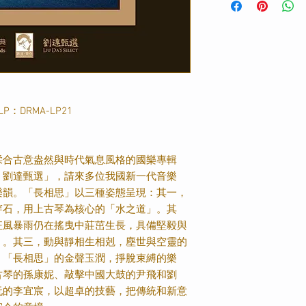
LP
：
DRMA-LP21
揉合古意盎然與時代氣息風格的國樂專輯
．劉達甄選」，請來多位我國新一代音樂
樂韻。「長相思」以三種姿態呈現：其一，
穿石，用上古琴為核心的「水之道」。其
狂風暴雨仍在搖曳中莊茁生長，具備堅毅與
」。其三，動與靜相生相剋，塵世與空靈的
。「長相思」的金聲玉潤，掙脫束縛的樂
古琴的孫康妮、敲擊中國大鼓的尹飛和劉
阮的李宜宸，以超卓的技藝，把傳統和新意