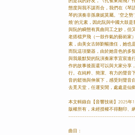
的是我的好友，《孔雀東南飛》
態度與我不謀而合，我們在《琴
琴的演奏非孫康妮莫屬。“空之勢
燒”的元素，因此阮與中國大鼓是
與阮的瞬態有異曲同工之妙，但
老搭檔尹飛（一鼓作氣的藝術家
素，由美女古師劉暢擔任，她也
而阮這項樂器，由於她音色的多
與我最默契的阮演奏家李宜宸進
作的故事後面還可以與大家分享，
行。在純粹、簡潔、有力的聲音
音的鬆弛與伸展下，感受到聲音
去覓天堂，任運安閒，處處是仙
本文輯錄自【音響技術】2025年1
版權所有，未經授權不得翻印、
------------------------------------
曲目：