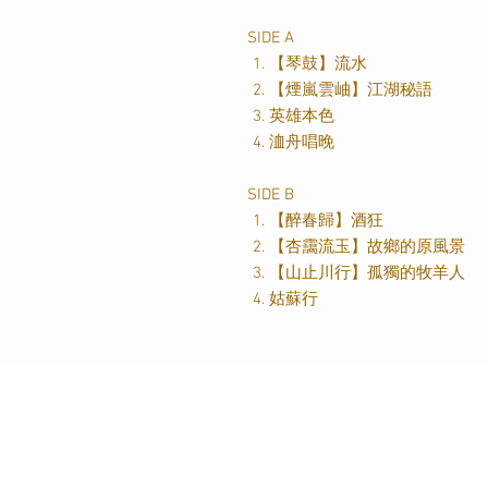
SIDE A
【琴鼓】流水
【煙嵐雲岫】江湖秘語
英雄本色
洫舟唱晚
SIDE B
【醉春歸】酒狂
【杏靄流玉】故鄉的原風景
【山止川行】孤獨的牧羊人
姑蘇行
關於我們
訂購
聯絡我們
送貨及運
影音蒲點
條款及細