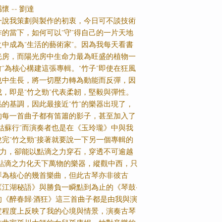
 -- 劉達
一說我策劃與製作的初衷，今日可不談技術
的當下，如何可以“守”得自己的一片天地
中成為“生活的藝術家”。因為我每天看書
光房，而陽光房中生命力最為旺盛的植物一
竹”為核心構建這張專輯。“竹子”即使在狂風
曳中生長，將一切壓力轉為動能而反彈，因
，即是“竹之勁”代表柔韌，堅毅與彈性。
的基調，因此最接近“竹”的樂器出現了，
的每一首曲子都有笛簫的影子，甚至加入了
姑蘇行”而演奏者也是在《玉玲瓏》中與我
完“竹之勁”接著就要說一下另一個專輯的
能力，卻能以點滴之力穿石，穿透不可逾越
，以點滴之力化天下萬物的樂器，縱觀中西，只
琴為核心的幾首樂曲，但此古琴亦非彼古
江湖秘語》與勝負一瞬點到為止的《琴鼓·
《醉春歸·酒狂》這三首曲子都是由我與演
定程度上反映了我的心境與情景，演奏古琴