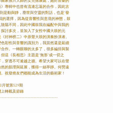
作曲家孫川大師的女兒孫康妮，她對音樂的
語》專輯中也曾有流連忘返的合作，因此古
”則是動與靜，塵世與空靈的對話，也是“發
我的選擇，因為從音響性與意境的神態，鼓
又陰陽不同，因此中國鼓我在編配中與我的
）探討多次，並加入了女性中國大鼓的元
是《封神榜二》中原聲大鼓的演奏扮演者。
變色彩性與音響的識別力，我當然還是延續
行合作。一轉眼聊的太多了，很多編排與製
但這《長相思》主題是“無形”成一切之
下，穿透不可逾越之牆。希望大家可以在聲
自然的肌理與延展，獲得一絲寧靜。何勞遠
鄉。祝發燒友們都能成為生活的藝術家！
0月號第529期
網上轉載及節錄
---------------------------------------