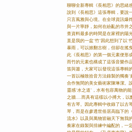
聊聊全新專輯《長相思》的思緒感懷
說到《長相思》這張專輯，要說
只言風雅與心境。在全球資訊爆炸
與一片寧靜，如何在紛亂的市井之
查資料最多的時間是在家裡的陽
直是我的一盆“竹”因此想到了以“
暴雨，可以掀翻古樹，但卻在搖
此《長相思》的第一個元素便形成
而竹的元素也構成了這張音樂作品
笛與簫，大家可以發現這張專輯
一首以極致拾音方法錄製的獨奏“
合作無間的美女藝術家陳琳潔。說
靈感“水之道”，水有包容萬物的
之牆…...而具有這樣以小搏大
有古琴。因此專輯中收錄了以古
琴，而是在參透世俗居高臨下的《
流水》以及與萬物皆融天下無我的
奏家在錄製與排練中編配的，一