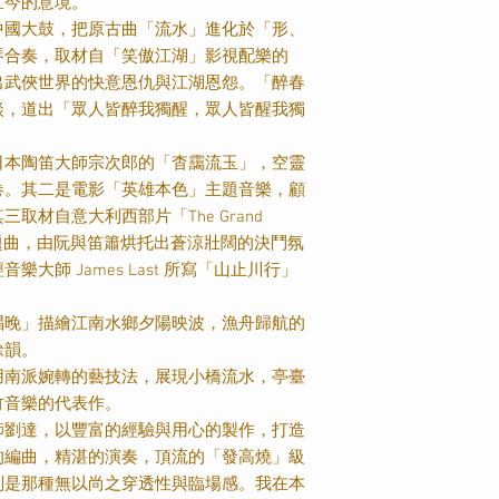
宜今的意境。
中國大鼓，把原古曲「流水」進化於「形、
琴合奏，取材自「笑傲江湖」影視配樂的
出武俠世界的快意恩仇與江湖恩怨。「醉春
談，道出「眾人皆醉我獨醒，眾人皆醒我獨
日本陶笛大師宗次郎的「杳靄流玉」，空靈
卷。其二是電影「英雄本色」主題音樂，顧
其三取材自意大利西部片「
The Grand
題曲，由阮與笛簫烘托出蒼涼壯闊的決鬥氛
輕音樂大師
James Last
所寫「山止川行」
。
唱晚」描繪江南水鄉夕陽映波，漁舟歸航的
餘韻。
用南派婉轉的藝技法，展現小橋流水，亭臺
竹音樂的代表作。
師劉達，以豐富的經驗與用心的製作，打造
的編曲，精湛的演奏，頂流的「發高燒」級
別是那種無以尚之穿透性與臨場感。我在本