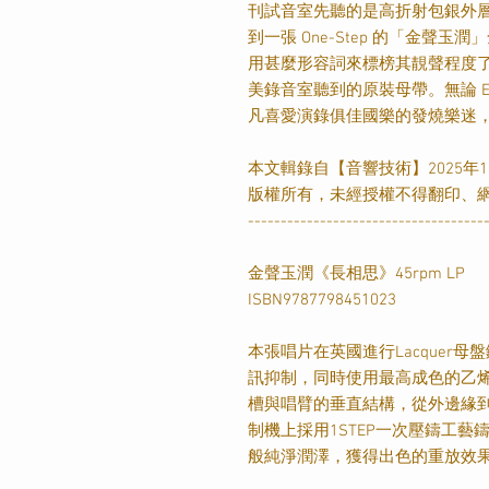
刊試音室先聽的是高折射包銀外
到一張
One-Step
的「金聲玉潤」
用甚麼形容詞來標榜其靚聲程度
美錄音室聽到的原裝母帶。無論
E
凡喜愛演錄俱佳國樂的發燒樂迷
本文輯錄自【音響技術】2025年1
版權所有，未經授權不得翻印、
------------------------------------
金聲玉潤《長相思》45rpm LP
ISBN9787798451023
本張唱片在英國進行Lacquer
訊抑制，同時使用最高成色的乙
槽與唱臂的垂直結構，從外邊緣
制機上採用1STEP一次壓鑄工藝鑄
般純淨潤澤，獲得出色的重放效