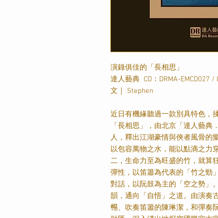
演錄俱佳的「長相思」
達人藝典
CD
：
DRMA-EMCD027 / 
文｜
Stephen
近日有機緣聽過一款別具特色，
「長相思」，由北京「達人藝典
人，釋出江湖豪情與俠者風骨的
以包容萬物之水，能以點滴之力
二，生命力至為旺盛的竹，就算
彈性，以笛簫為代表的「竹之勁
對話，以阮鼓為主的「空之勢」
韻，通向「自悟」之道。由演奏
𣈱
、吹奏笛簫的陳琳潔，和彈奏