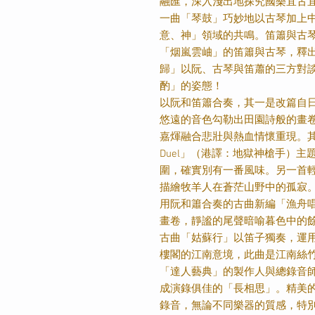
融匯，深入淺出地探究國樂宜古
一曲「琴鼓」巧妙地以古琴加上
意、神」領域的共鳴。笛簫與古
「烟嵐雲岫」的笛簫與古琴，釋
歸」以阮、古琴與笛蕭的三方對
酌」的姿態！
以阮和笛簫合奏，其一是改篇自
悠遠的音色勾勒出田園詩般的畫
嘉煇融合悲壯與熱血情懷重現。
Duel
」（港譯：地獄神槍手）主
圍，確實別有一番風味。另一首
描繪牧羊人在蒼茫山野中的孤寂
用阮和簫合奏的古曲新編「漁舟
畫卷，靜謐的尾聲暗喻暮色中的
古曲「姑蘇行」以笛子獨奏，運
樓閣的江南意境，此曲是江南絲
「達人藝典」的製作人與總錄音
成演錄俱佳的「長相思」。精美
錄音，無論不同樂器的質感，特