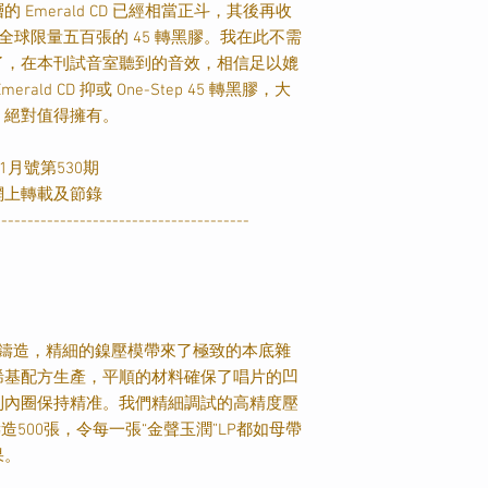
層的
Emerald CD
已經相當正斗，其後再收
全球限量五百張的
45
轉黑膠。我在此不需
了，在本刊試音室聽到的音效，相信足以媲
merald CD
抑或
One-Step 45
轉黑膠，大
，絕對值得擁有。
1月號第530期
網上轉載及節錄
---------------------------------------
母盤鑄造，精細的鎳壓模帶來了極致的本底雜
烯基配方生產，平順的材料確保了唱片的凹
到內圈保持精准。我們精細調試的高精度壓
造500張，令每一張“金聲玉潤”LP都如母帶
果。