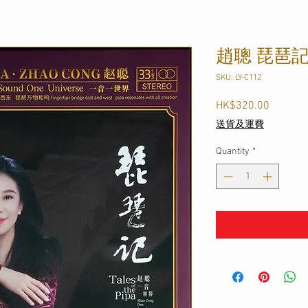
趙聰 琵琶記 
SKU: LY-C112
Price
HK$320.00
送貨及運費
Quantity
*