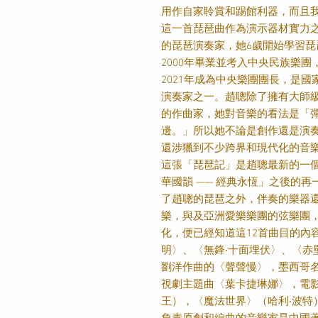
用作自家聆賞和踢館利器，而且
這一首琵琶曲作為演示器材實力
的琵琶演奏家，她
6
歲開始學習琵
2000
年畢業並考入中央民族樂團
2021
年成為中央樂團團長，是國
演奏家之一。趙聰除了擁有大師
的作曲家，她對音樂的看法是「
邊。」所以她不論是創作還是演
還涉獵到不少跨界和現代化的音
這張「琵琶記」是趙聰最新的一
華國韻
——
經典永恆」之後的再
了趙聰的琵琶之外，伴奏的樂器
樂，與及亞洲愛樂樂團的弦樂團
化，便已經知道這
12
首曲目的內
明〉、〈無鋒
‧
十面埋伏〉、〈赤
劉洋作曲的〈聲聲慢〉，墨西哥
視劇主題曲〈葉卡捷琳娜〉，電
王），〈魔法世界〉（哈利
‧
波特