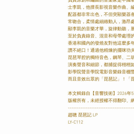
負責原創和編曲的音樂家是中國
士李凱，他擅長影視音樂作曲、
配器都非常出色，不但突顯樂器
常吻合，柔情處細緻動人，激昂
顯李凱的音樂才華，旋律動聽，
至於負責錄音、混音和母帶處理
香港和國內的發燒友對他這麼多
讚不絕口！通過他精煉的擺咪功
琵琶琴腔的獨特音色，鋼琴、二
演奏聲音和細節，都捕捉得栩栩
影學院聲音學院電影音樂錄音棚
而且音效出眾的「琵琶記」！「
本文輯錄自【音響技術】
2026
年
5
版權所有，未經授權不得翻印、
------------------------------------
趙聰 琵琶記 LP
LY-C112