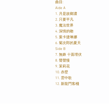
曲目:
Aide A
1. 月是故鄉濃
2. 只要平凡
3. ⁠魔法世界
4. ⁠深情的吻
5. ⁠葉卡捷琳娜
6. ⁠菊次郎的夏天
Side B
7. ⁠無鋒 十面埋伏
8. ⁠聲聲慢
9. ⁠茉莉花
10. ⁠赤壁
11. ⁠雲中歌
12. ⁠新龍門客棧