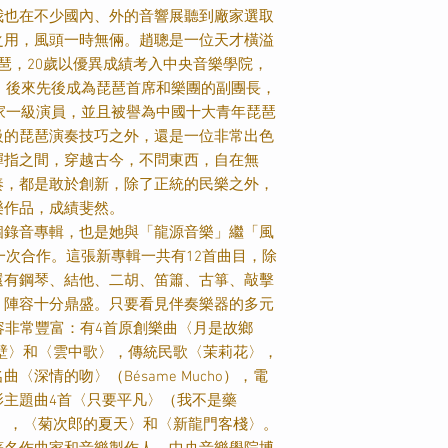
我也在不少國內、外的音響展聽到廠家選取
之用，風頭一時無倆。趙聰是一位天才橫溢
琶，
20
歲以優異成績考入中央音樂學院，
，後來先後成為琵琶首席和樂團的副團長，
家一級演員，並且被譽為中國十大青年琵琶
級的琵琶演奏技巧之外，還是一位非常出色
彈指之間，穿越古今，不問東西，自在無
奏，都是敢於創新，除了正統的民樂之外，
樂作品，成績斐然。
個錄音專輯，也是她與「龍源音樂」繼「風
一次合作。這張新專輯一共有
12
首曲目，除
還有鋼琴、結他、二胡、笛簫、古箏、敲擊
，陣容十分鼎盛。只要看見伴奏樂器的多元
容非常豐富：有
4
首原創樂曲〈月是故鄉
壁〉和〈雲中歌〉，傳統民歌〈茉莉花〉，
名曲〈深情的吻〉（
Bésame Mucho
），電
影主題曲
4
首〈只要平凡〉（我不是藥
），〈菊次郎的夏天〉和〈新龍門客棧〉。