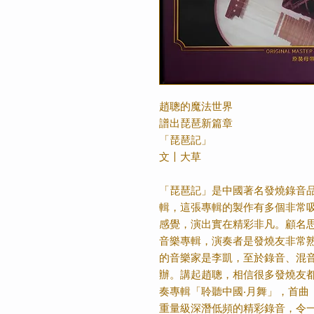
趙聰的魔法世界
譜出琵琶新篇章
「琵琶記」
文〡大草
「琵琶記」是中國著名發燒錄音
輯，這張專輯的製作有多個非常
感覺，演出實在精彩非凡。顧名
音樂專輯，演奏者是發燒友非常
的音樂家是李凱，至於錄音、混
辦。講起趙聰，相信很多發燒友
奏專輯「聆聽中國
‧
月舞」，首曲
重量級深潛低頻的精彩錄音，令