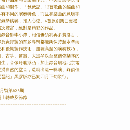
著名作曲家和音樂製作人，中央音樂學院博
編曲和製作，「琵琶記」
12
首歌曲的編曲和
各有不同的演奏特色，而且和樂曲的意境非
處氣勢磅礡，扣人心弦。
4
首原創樂曲更盡
層次豐富，絕對是精彩的作品。
的錄音師李小沛，相信毋須我再多費唇舌，
年負責錄製的眾多專輯都能夠保持超水準而
夫和後期製作技術，趙聰高超的演奏技巧，
胡、古箏、笛簫、大提琴以至整個弦樂隊的
如生，音像玲瓏浮凸，加上錄音場地北京電
豐滿自然的堂音，造就出這一輯演、錄俱佳
琵琶記」黑膠版亦已於四月下旬發行。
月號第
536
期
網上轉載及節錄
---------------------------------------