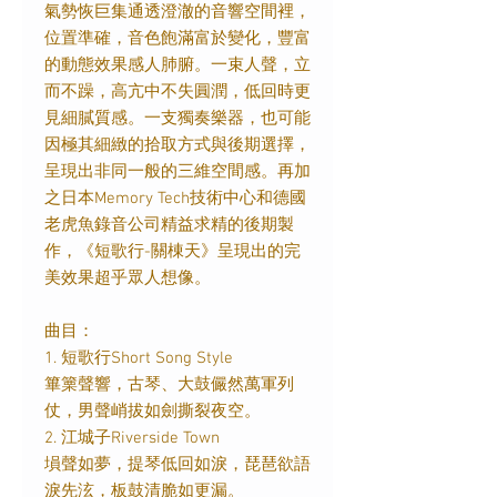
氣勢恢巨集通透澄澈的音響空間裡，
位置準確，音色飽滿富於變化，豐富
的動態效果感人肺腑。一束人聲，立
而不躁，高亢中不失圓潤，低回時更
見細膩質感。一支獨奏樂器，也可能
因極其細緻的拾取方式與後期選擇，
呈現出非同一般的三維空間感。再加
之日本Memory Tech技術中心和德國
老虎魚錄音公司精益求精的後期製
作，《短歌行-關棟天》呈現出的完
美效果超乎眾人想像。
曲目：
1. 短歌行Short Song Style
篳篥聲響，古琴、大鼓儼然萬軍列
仗，男聲峭拔如劍撕裂夜空。
2. 江城子Riverside Town
塤聲如夢，提琴低回如淚，琵琶欲語
淚先泫，板鼓清脆如更漏。