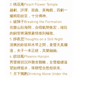
3. 桃花庵Peach Flower Temple
越劇、評彈、鼓曲、黃梅戲，四劇一
爐精彩紛呈，十分傳神。
4. 破陣子Breaking the Formation
弦樂山壯海闊，合唱氣勢恢宏，雄壯
的銅管將滿懷豪情推到極致。
5. 靜夜思Thoughts on a Still Night
清爽的鈴鼓和木琴之間，童聲天真爛
漫，夫子一本正經，其樂融融。
6. 釵頭鳳Phoenix Hairpin
男聲痛切沉吟難舍難離，女聲癡纏遠
望如煙籠水，珠聯璧合愁怨依依。
7. 月下獨酌Drinking Alone Under the
Moon
龜茲的鼓樂聲迷離如夢，醉舞之間，
透出多少清絕的寂寞。
8. 歎世What a World
梆子輕敲人心，二胡迂回世情，鼓曲