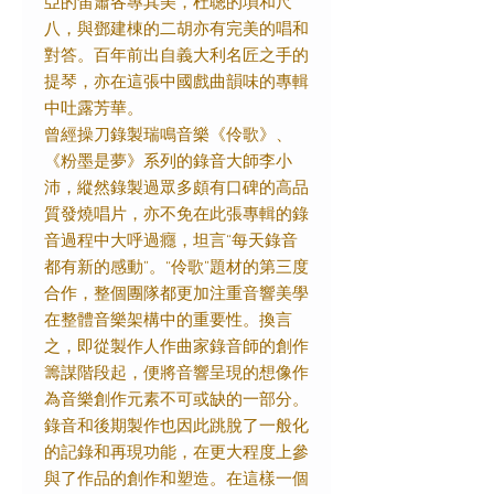
亞的笛簫各專其美，杜聰的塤和尺
八，與鄧建棟的二胡亦有完美的唱和
對答。百年前出自義大利名匠之手的
提琴，亦在這張中國戲曲韻味的專輯
中吐露芳華。
曾經操刀錄製瑞鳴音樂《伶歌》、
《粉墨是夢》系列的錄音大師李小
沛，縱然錄製過眾多頗有口碑的高品
質發燒唱片，亦不免在此張專輯的錄
音過程中大呼過癮，坦言“每天錄音
都有新的感動”。“伶歌”題材的第三度
合作，整個團隊都更加注重音響美學
在整體音樂架構中的重要性。換言
之，即從製作人作曲家錄音師的創作
籌謀階段起，便將音響呈現的想像作
為音樂創作元素不可或缺的一部分。
錄音和後期製作也因此跳脫了一般化
的記錄和再現功能，在更大程度上參
與了作品的創作和塑造。在這樣一個