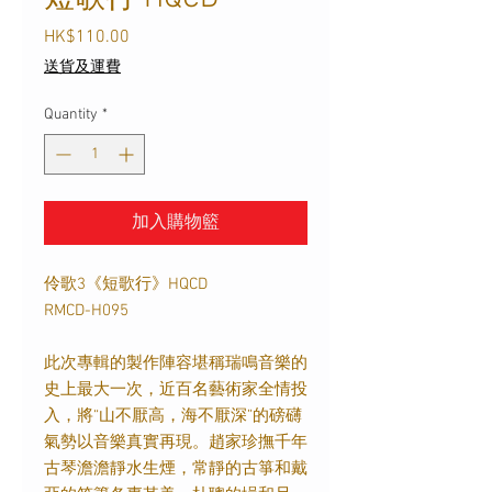
Price
HK$110.00
送貨及運費
Quantity
*
加入購物籃
伶歌3《短歌行》HQCD
RMCD-H095
此次專輯的製作陣容堪稱瑞鳴音樂的
史上最大一次，近百名藝術家全情投
入，將“山不厭高，海不厭深”的磅礴
氣勢以音樂真實再現。趙家珍撫千年
古琴澹澹靜水生煙，常靜的古箏和戴