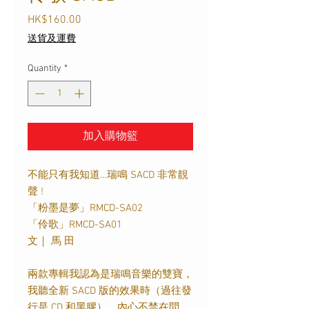
Price
HK$160.00
送貨及運費
Quantity
*
加入購物籃
不能只有我知道…瑞鳴 SACD 非常靚
聲 !
「粉墨是夢」RMCD-SA02
「伶歌」RMCD-SA01
文｜ 馬 田
兩款專輯我認為是瑞鳴音樂的雙寶，
我聽全新 SACD 版的效果時（過往發
行是 CD 和黑膠），內心不禁在問，