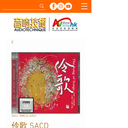
SKU: RMCD-SA01
伶歌 SACD