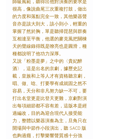
師級風範，聽得出他對演奏的要求是
很高，像說曲尾三次重複打鼓，做出
的力度和落點完全一致，其他樂器聲
音亦是該大則大，該小則小，輕重的
掌握了然於胸，單是聽掃琵琶與群奏
互相達至平衡，他選的麥克風把關棟
天的聲線錄得既是嘹亮也是圓滑，種
種都說明了他功力深厚。
又說「粉墨是夢」之中的〈貴妃醉
酒〉，這是出名的京劇，據歷史記
載，皇族和上等人才有資格聽京劇，
唱、做、唸、打要學有成就固之然不
容易，天分和非凡努力缺一不可，要
打出名堂更是比登天更難，京劇對演
出每項細節都不容有差，這版本是經
過編改，目的為迎合現代人接受能
力，整體以樂器演奏為主，旦角只在
開場與中節作小段演出，聽 SACD 版
也夠過癮，打擊樂響聲質感十分強