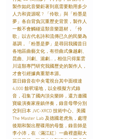
製作如此音樂鉅著到底需要動用多少
人力和資源呢 ? 「伶歌」與「粉墨是
夢」各自背負沉重歷史背景，製作人
一般不會觸碰這類音樂題材，「伶
歌」以古代名詩和流傳已久的民樂為
基調，「粉墨是夢」是尋回我國昔日
各地區曲藝文化，有些曲式像越劇、
昆曲、川劇、滬劇…，相信只得葉雲
川這類專門研究我國歷史的製作人，
才會引經據典重塑本源。
當日錄音在中央電視台其中面積達
4,000 餘呎場地，以全模擬方式錄
音，召集了國內頂尖樂師，還力邀國
寶級演奏家座鎮伴奏，錄音母帶分別
交到日本 JVC-XRCD 技術中心、美國
The Master Lab 及德國老虎魚，處理
後期和製出壓碟用的母盤，錄音師是
李小沛，在〈滿江紅〉一曲裡盡顯大