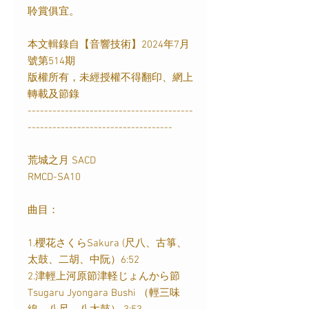
聆賞俱宜。
本文輯錄自【音響技術】
2024
年
7
月
號第
514
期
版權所有，未經授權不得翻印、網上
轉載及節錄
----------------------------------------
-----------------------------------
荒城之月
SACD
RMCD-SA10
曲目：
1.
櫻花さくら
Sakura (
尺八、古箏、
太鼓、二胡、中阮）
6:52
2.
津輕上河原節津軽じょんから節
Tsugaru Jyongara Bushi
（輕三味