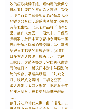
妙的笙歌繞樑不絕。這絢麗的景像令
日本遣往盛唐的來使為之震撼，致使
此後二百餘年載去衆多源於華夏大地
的樂器與音律，讓盛唐音樂文化在東
𤅀落地生根。北京唱片品牌「瑞鳴音
樂」製作人葉雲川，召集中、日優秀
演奏家，於日本東京都神奈川縣一座
容納千餘名觀眾的音樂廳，以中華國
樂與日本邦樂的即興合奏，演繹中、
日多首經典民謠。據悉尺八、琵琶、
三味綫、太鼓等樂器，皆自唐代東渡
而傳往日本，體現日本對中華國樂傳
統的保存、承繼與發揚。「荒城之
月」以尺八之嗚咽、二胡之空寂、古
箏之鏗鏘，太鼓之擊響，把東渡千年
的盛唐餘音，在歷史的浪潮中廻蕩
……。
創作於江戶時代末期一曲「櫻花」以