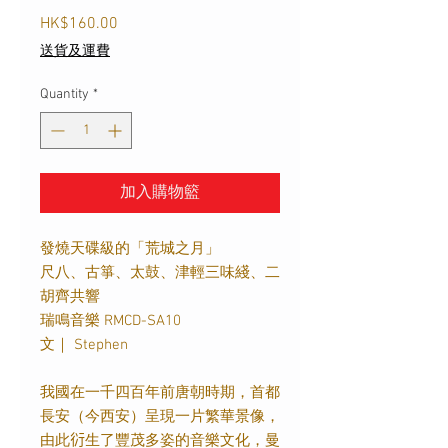
Price
HK$160.00
送貨及運費
Quantity
*
加入購物籃
發燒天碟級的「荒城之月」
尺八、古箏、太鼓、津輕三味綫、二
胡齊共響
瑞鳴音樂 RMCD-SA10
文｜ Stephen
我國在一千四百年前唐朝時期，首都
長安（今西安）呈現一片繁華景像，
由此𧗠生了豐茂多姿的音樂文化，曼