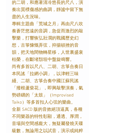
的二胡，和應著清冷悠長的尺八，演
奏出質樸傷感的曲調，靜謐中留下無
盡的人生況味。
專輯主題曲「荒城之月」再由尺八吹
奏蒼茫悠遠的音調，急促而激烈的敲
擊樂，打響恢弘壯濶的戰國歷史幻
想，古箏慷慨弄弦，抑揚頓挫的音
韻，把天地間物轉星移，人世裏盛衰
枯榮，在斷堵頹垣中盤旋鳴響。
尚有多首以尺八、二胡、古箏合奏日
本民謠「拉網小調」，以津輕三味
綫、二胡、古箏合奏中國江蘇民謠
「撥根蘆柴花」，即興敲擊演奏，氣
勢磅礴的「太鼓」（Improvised
Taiko）等多首扣人心弦的樂曲。
全新 SACD 版的音效絕頂逼真，各種
不同樂器的特性彰顯，通透、厚潤，
音場與空間感龐大，無疑屬發燒天碟
級數，無論用之以試音，演示或純粹