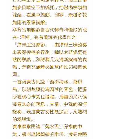
尺八釋出空靈悠遠的音色，加上古箏
如春日晴空下的襯托，把綴滿枝頭的
花朵，在風中顫動、淍零，最後落花
如雨的景像描繪。
孕育出無數源自古代傳奇和怪談的地
區- 津輕，有首歌謠的代表作之一
「津輕上河原節」，由津輕三味綫奏
出豪爽抑揚的音韻，輔以太鼓錯落有
致的擊點，和應着尺八清新婉轉的吹
鳴，營造充滿煙火氣息的民間祭典氛
圍。
一首內蒙古民謠「西樹梅林．棗騮
馬」以胡琴模仿馬頭琴的音色，把多
少哀愁心事緊拉慢唱。清幽的尺八蕩
漾着無奈的嘆息，古箏、中阮的深情
撥奏，表達蒙古女性既深沉，又熱烈
的愛與恨。
廣東客家民謠「落水天」彈撥的中
阮，如同連綿如縷的雨滴。淒美宛轉