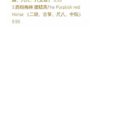
線、八尺、八太鼓）
3:53
3.
西樹梅林
·
棗驃馬
The Purplish red
Horse
（二胡、古箏、尺八、中阮）
5:55
4.
拉網小調ソーラン節
Solan Bushi
3:10
（輕津三味線、尺八、太鼓）
3:10
5.
落水天
Rainy Day
（中阮、二胡、
尺八）
3:43
6.
拔根蘆柴花
Picking Reed Flowers
（二胡、中阮、古箏、津輕三味線）
2:57
7.
那須與一那須與一
Nasu no Yoichi
（築前琵琶彈唱）
4:49
8.
最上川舟歌
最上川舟唄
Song of the
Mogami River
（尺八、二胡、中
阮、太鼓）
3:49
9.
無住心曲無住心曲
Nothing in mind
（尺八）
4:39