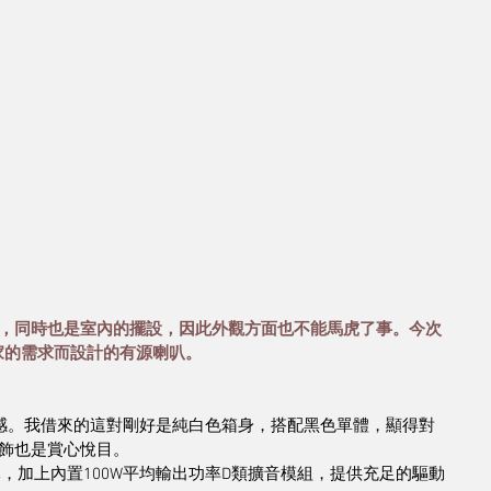
，同時也是室內的擺設，因此外觀方面也不能馬虎了事。今次
用家的需求而設計的有源喇叭。
代感。我借來的這對剛好是純白色箱身，搭配黑色單體，顯得對
飾也是賞心悅目。
低音單元，加上內置100W平均輸出功率D類擴音模組，提供充足的驅動