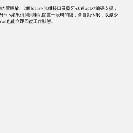
內置唱放、2個Toslink光纖接口及藍牙4.0連aptX®編碼支援，
外Yu6如果偵測到喇叭閒置一段時間後，會自動休眠，以減少
u6也能立即回復工作狀態。