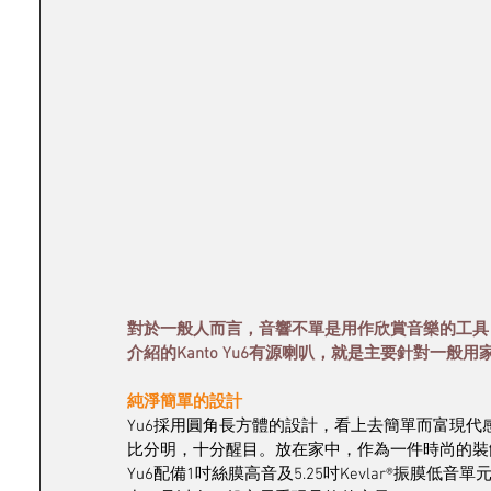
對於一般人而言，音響不單是用作欣賞音樂的工具
介紹的Kanto Yu6有源喇叭，就是主要針對一般
純淨簡單的設計
Yu6採用圓角長方體的設計，看上去簡單而富現
比分明，十分醒目。放在家中，作為一件時尚的裝
Yu6配備1吋絲膜高音及5.25吋Kevlar®振膜