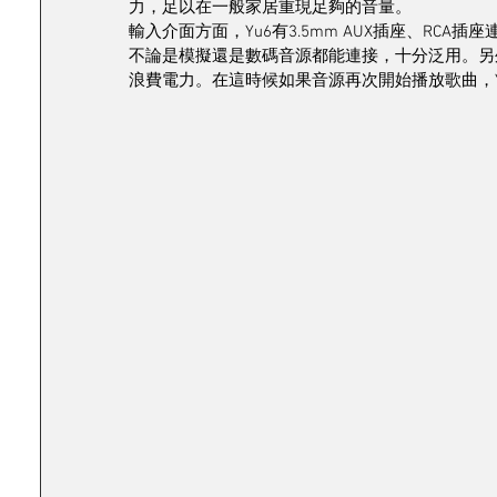
力，足以在一般家居重現足夠的音量。
輸入介面方面，Yu6有3.5mm AUX插座、RCA插座連
不論是模擬還是數碼音源都能連接，十分泛用。另
浪費電力。在這時候如果音源再次開始播放歌曲，Y