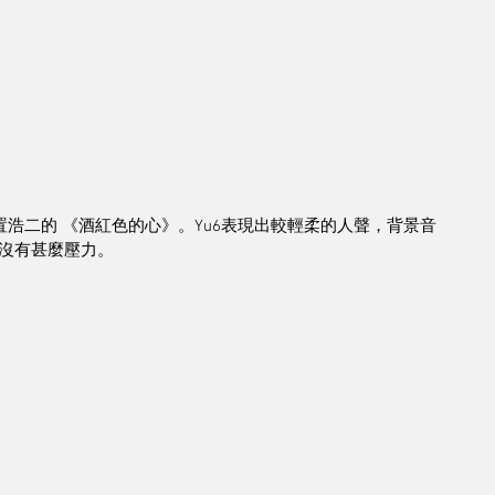
後播放玉置浩二的 《酒紅色的心》。Yu6表現出較輕柔的人聲，背景音
沒有甚麼壓力。