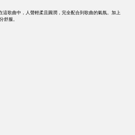
00 Miles”。在這歌曲中，人聲輕柔且圓潤，完全配合到歌曲的氣氛。加上
分舒服。