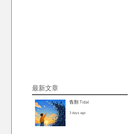
​最新文章
告別 Tidal
3 days ago