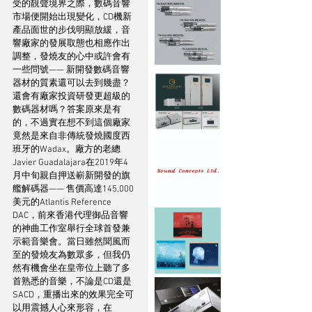
受的靚聲境界之際，數碼音響
市場便開始出現變化，CD機新
產品面世的步伐明顯放緩，音
響廠家的發展取態也相應作出
調整，發燒友的心中或許會有
一些問號—— 新開發數碼音響
器材的質素還可以去到幾盡？
還會有廠家投資研發更超級的
數碼器材嗎？答案原來是有
的，不過實在想不到這個廠家
竟然是來自非傳統發燒國度西
班牙的Wadax。廠方的老總
Javier Guadalajara在2019年4
月中旬親自押送嶄新開發的旗
艦解碼器—— 售價高達145,000
美元的Atlantis Reference 
DAC，前來香港代理御品音響
的神曲工作室舉行全球首發兼
示範音樂會。當日雖然聞風而
至的發燒友為數眾多，但我仍
然有機會坐在皇帝位上聽了多
首熟悉的音樂，不論是CD還是
SACD，重播出來的效果完全可
以用震撼人心來形容，在