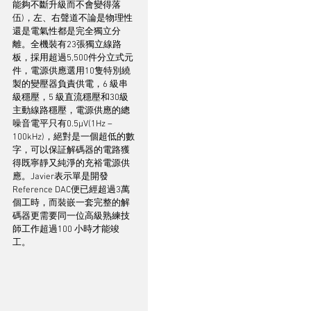
能夠不斷升級而不會變得落
伍)，左、右聲道不論是物理性
還是電氣性都是完全獨立分
離。全機裝有23張獨立線路
板，採用超過5,500件分立式元
件，電源供應選用10隻特別繞
製的變壓器負責供電，6 級串
級穩壓，5 級直流穩壓和30級
主動線路穩壓，電源供應的總
噪音電平只有0.5µV(1Hz – 
100kHz)，絕對是一個超低的數
字，可以保証解碼器的電路獲
得既寧靜又純淨的充裕電源供
應。Javier表示單是開發
Reference DAC便已經超過3萬
個工時，而裝嵌一套完整的解
碼器更需要同一位高級熟練技
師工作超過100 小時才能竣
工。