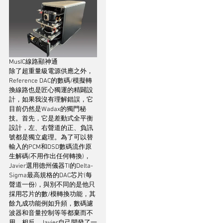
MusIC線路顯神通
除了超重量級電源供應之外，
Reference DAC的數碼/模擬轉
換線路也是匠心獨運的精闢設
計，如果我沒有理解錯誤，它
目前仍然是Wadax的獨門秘
技。首先，它是差動式全平衡
設計，左、右聲道的正、負訊
號都是獨立處理。為了可以替
輸入的PCM和DSD數碼流作原
生解碼(不用作出任何轉換)，
Javier選用德州儀器TI的Delta-
Sigma最高規格的DAC芯片(每
聲道一份)，與別不同的是他只
採用芯片的數/模轉換功能，其
餘九成功能例如升頻，數碼濾
波器和音量控制等等都棄而不
用，相反，Javier自己開發了一