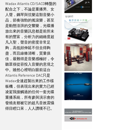
Wadax Atlantis CD/SACD轉盤的
配合之下，不論是重播男、女
人聲，鋼琴與弦樂這類音樂小
品，節奏強勁的搖滾樂，甚至
是動態澎湃的交響樂，光碟播
放出來的音樂訊息都是前所未
有的豐富，分析力的細緻度超
凡入聖，聲音的密度非常足
夠，高低頻伸延不但去得夠
盡，而且線條清晰，質量俱
佳，最難得是音樂感極好，令
聽眾很從容投入音樂的意境之
中。雖然心裡明白眼前這台
Atlantis Reference DAC只是
Wadax全速趕製出來的工作樣
板機，但表現出來的實力已經
凌駕我接觸過的任何一套光碟
重播系統，所有參與演示會的
發燒友都被它的超凡音效震懾
得目瞪口呆，人人讚嘆不已。