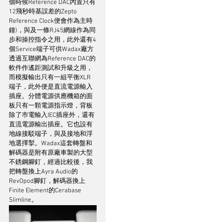
個時候Reference DAC內置只有
12飛秒時基誤差的Zepto 
Reference Clock便會作為主時
鐘)，與及一條RJ45網線作為同
步和操控指令之用，此外還有4
個Service端子可供Wadax廠方
透過互聯網為Reference DAC的
軟件作遙距測試和升級之用，
而模擬輸出只有一組平衡XLR
端子，此外便是直流電源輸入
插座。分體電源供應機箱的面
板只有一顆電源指示燈，背板
除了巿電輸入IEC插座外，還有
直流電源輸出插座。它也設有
地線接駁端子，與及接地和浮
地選擇掣。Wadax這套轉盤和
解碼器是附有原廠車製的大型
不銹鋼腳釘，經過比較後，我
把轉盤換上Ayra Audio的
RevOpod腳釘，解碼器換上
Finite Element的Cerabase 
Slimline。