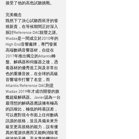
接受了他的高危試聽挑戰。
完美概念
既然下了決心試聽西班牙的發
燒新貴，在等候期間正好深入
探討Reference DAC靚聲之謎。
Wadax是一間成立於2010年的
High End音響廠牌，專門發展
高端數碼音響器材，自從在
2017年推出獨立的Atlantis轉
盤、解碼器和伺服器之後，憑
着器材的優秀造工與及非常出
色的重播音效，在全球的高級
音響場巿打響了名堂，而
Atlantis Reference DAC則是
Wadax 2019年才成功開發的旗
艦超級解碼器。Javier認為一台
最理想的解碼器應該擁有極高
的訊噪比，極低的時基誤差，
可以應對現今巿面上任何數碼
訊源的規格，並且具備未來升
級至更高規格的能力，設有優
異的電源供應而又能夠消除電
磁波的干擾，高水準的機箱結