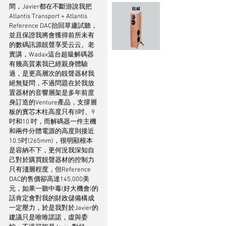
間，Javier都在不斷游說我把
Atlantis Transport + Atlantis 
Reference DAC抬回草廬試聽，
並且保證我將會獲得前所未有
的數碼訊源靚聲享受云云。老
實講，Wadax這台超級解碼器
有幾高質素我已經親身體驗
過，是更高層次的靚聲器材我
絕無疑問，不過問題在於我放
置器材的音響層架是多年前度
身訂造的Venture產品，支撐層
板的實芯木柱高度只有8吋、9 
吋和10 吋，而解碼器一件主機
和兩件分體電源的高度則接近
10.5吋(265mm)，很明顯根本
是容納不下，更何況我深知自
己對於購買靚聲器材的控制力
只有淺層程度，但Reference 
DAC的售價卻高達145,000美
元，如果一聽中毒(好大機會)的
話肯定會對我的財政儲備構成
一定壓力，於是我對於Javier的
建議只是唯唯諾諾，虛與委