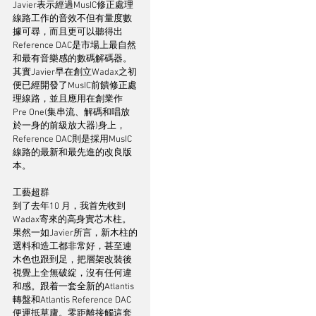
Javier表示經過MusIC修正處理
線路工作的音效不但有量度數
據可尋，而且更可以聽得出
Reference DAC是市場上最自然
和最有音樂感的數碼解碼器。
其實Javier早在創立Wadax之初
便已經開發了MusIC前饋修正處
理線路，並且應用在創業作
Pre One(集串流、解碼和唱放
於一身的前級放大器)身上，
Reference DAC則是採用MusIC
線路的最新和最先進的改良版
本。
工藝超群
到了去年10 月，我首先收到
Wadax寄來的高身實芯木柱。
果然一如Javier所言，新木柱的
選料和造工都非常好，甚至連
木色也跟到足，把層架改裝後
視覺上全無破綻，沒有任何違
和感。跟着一套全新的Atlantis
轉盤和Atlantis Reference DAC
便運抵草廬。零距離接觸這套