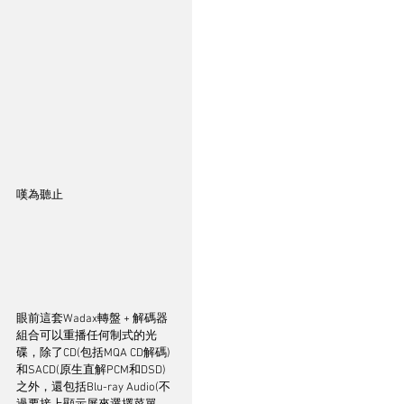
嘆為聽止
眼前這套Wadax轉盤 + 解碼器
組合可以重播任何制式的光
碟，除了CD(包括MQA CD解碼)
和SACD(原生直解PCM和DSD)
之外，還包括Blu-ray Audio(不