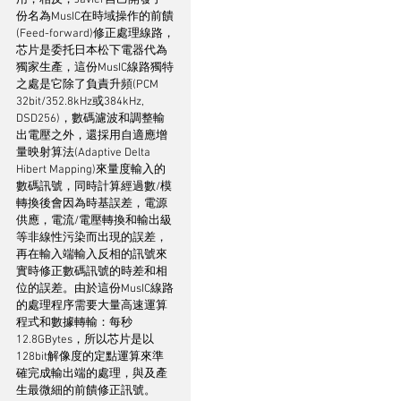
份名為MusIC在時域操作的前饋
(Feed-forward)修正處理線路，
芯片是委托日本松下電器代為
獨家生產，這份MusIC線路獨特
之處是它除了負責升頻(PCM 
32bit/352.8kHz或384kHz, 
DSD256)，數碼濾波和調整輸
出電壓之外，還採用自適應增
量映射算法(Adaptive Delta 
Hibert Mapping)來量度輸入的
數碼訊號，同時計算經過數/模
轉換後會因為時基誤差，電源
供應，電流/電壓轉換和輸出級
等非線性污染而出現的誤差，
再在輸入端輸入反相的訊號來
實時修正數碼訊號的時差和相
位的誤差。由於這份MusIC線路
的處理程序需要大量高速運算
程式和數據轉輸：每秒
12.8GBytes，所以芯片是以
128bit解像度的定點運算來準
確完成輸出端的處理，與及產
生最微細的前饋修正訊號。