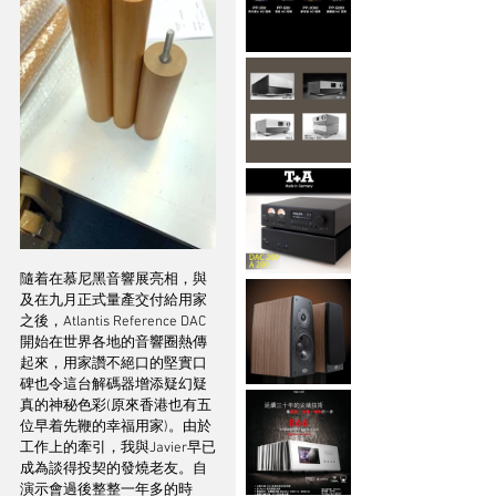
隨着在慕尼黑音響展亮相，與
及在九月正式量產交付給用家
之後，Atlantis Reference DAC
開始在世界各地的音響圈熱傳
起來，用家讚不絕口的堅實口
碑也令這台解碼器增添疑幻疑
真的神秘色彩(原來香港也有五
位早着先鞭的幸福用家)。由於
工作上的牽引，我與Javier早已
成為談得投契的發燒老友。自
演示會過後整整一年多的時