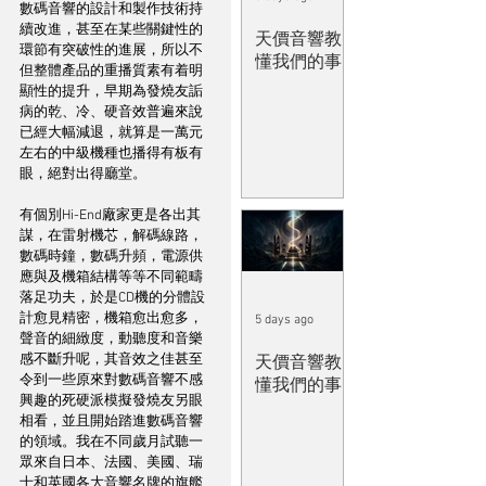
數碼音響的設計和製作技術持
續改進，甚至在某些關鍵性的
天價音響教
環節有突破性的進展，所以不
懂我們的事
但整體產品的重播質素有着明
顯性的提升，早期為發燒友詬
病的乾、冷、硬音效普遍來說
已經大幅減退，就算是一萬元
左右的中級機種也播得有板有
眼，絕對出得廳堂。
有個別Hi-End廠家更是各出其
謀，在雷射機芯，解碼線路，
數碼時鐘，數碼升頻，電源供
應與及機箱結構等等不同範疇
落足功夫，於是CD機的分體設
計愈見精密，機箱愈出愈多，
5 days ago
聲音的細緻度，動聽度和音樂
感不斷升呢，其音效之佳甚至
天價音響教
令到一些原來對數碼音響不感
懂我們的事
興趣的死硬派模擬發燒友另眼
相看，並且開始踏進數碼音響
的領域。我在不同歲月試聽一
眾來自日本、法國、美國、瑞
士和英國各大音響名牌的旗艦