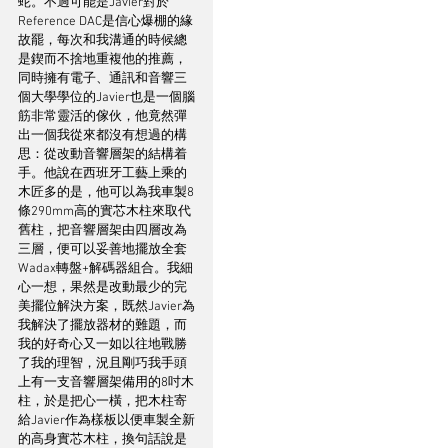
蛇。不過可能是Javier對於
Reference DAC是信心爆棚的緣
故罷，每次和我溝通的時候總
是鍥而不捨地重複他的推薦，
同時擁有電子、通訊和音響三
個大學學位的Javier也是一個腦
筋非常靈活的傢伙，他竟然彈
出一個我從來都沒有想過的構
思：從改動音響層架的結構着
手。他說在西班牙工藝上乘的
木匠多的是，他可以為我車製8
條290mm高的實芯木柱來取代
舊柱，把音響層架由四層改為
三層，便可以妥善地擺放全套
Wadax轉盤+解碼器組合。我細
心一想，果然是改動最少的完
美擺位解決方案，既然Javier為
我解決了擺放器材的難題，而
我的好奇心又一如以往地戰勝
了我的理智，況且剛巧我手頭
上有一支音響層架備用的8吋木
柱，於是把心一橫，把木柱寄
給Javier作為樣板以便車製全新
的高身實芯木柱，換句話說是