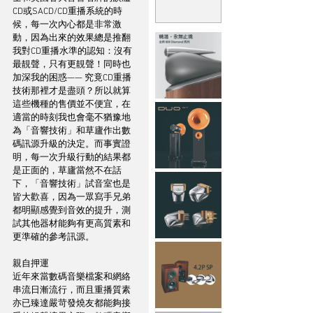
CD或SACD/CD重播系統的時
候，每一次內心都是非常激
動，因為出來的效果總是推翻
我對CD重播水準的認知：沒有
最靚聲，只有更靚聲！同時也
加深我的困惑—— 究竟CD重播
技術那裡才是盡頭？所以就算
這些機種的售價並不便宜，在
適當的時刻我也會毫不猶豫地
為「音響技術」和草廬作出數
碼訊源升級的決定。而事實證
明，每一次升級行動的結果都
是正面的，草廬當然不在話
下，「音響技術」試音室也是
皆大歡喜，因為一眾寫手兄弟
都明顯感覺到音效的提升，測
試其他器材能夠有更高質素和
更準確的參考訊源。
親自押運
近年來當數碼音樂檔案和網絡
串流日漸流行，而且重播質素
亦已臻達嚴苛發燒友都能夠接