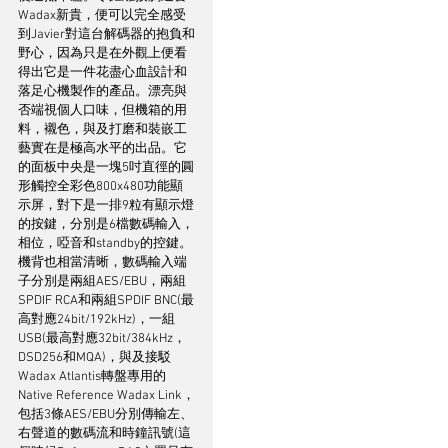
Wadax新貴，便可以完全感受
到Javier對這台解碼器的抱負和
野心，因為只是在外觀上便看
得出它是一件花盡心血設計和
落足心機製作的產品。漂亮與
否端視個人口味，但機箱的用
料，襯色，與及打磨和裝嵌工
藝實在是極高水平的出品。它
的面板中央是一塊5吋直徑的圓
形觸控全彩色800x480功能顯
示屏，對下是一排9粒有顯示燈
的按鍵，分別是6檔數碼輸入，
相位，啞音和standby的控鍵。
機背也相當清晰，數碼輸入端
子分別是兩組AES/EBU，兩組
SPDIF RCA和兩組SPDIF BNC(最
高對應24bit/192kHz)，一組
USB(最高對應32bit/384kHz，
DSD256和MQA)，與及接駁
Wadax Atlantis轉盤專用的
Native Reference Wadax Link，
包括3條AES/EBU分別傳輸左、
右聲道的數碼流和時鐘訊號(這