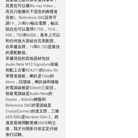
過要接上顯示屏來選擇菜單，
其實也可以播Blu-ray Video，
而且只能播向下混音的兩聲道
音效)。Reference DAC設有可
調1V，2V和4V輸出電壓，輸出
阻抗也可以選擇0.15Ω，10 Ω，
50Ω，75Ω和600Ω，基本上可以
和任何放大器組合完美配搭。
在草廬這裡，1V和0.15Ω是最佳
的選配數值。
草廬現役的其他器材包括
Audio Note M10 Signature前級
和配上古董RCA211的Gaku-On
單聲道後級，喇叭是Tidal的
Akira，訊號線，喇叭線和後級
的電源線都是Siltech三皇冠，
前級電源線是Audio Note的
Sootto，Atlantis轉盤和
Reference DAC的電源線是
CrystalConnect的達文西，三條
AES/EBU是Nordost Odin 2。經
過直落無間斷煲煉200小時之
後，我才分開多日坐定定仔細
進行試聽。